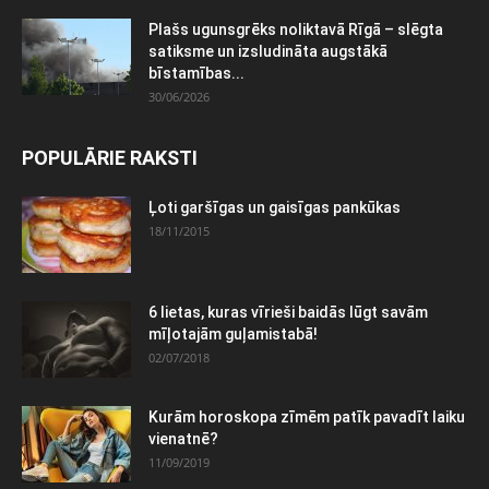
Plašs ugunsgrēks noliktavā Rīgā – slēgta
satiksme un izsludināta augstākā
bīstamības...
30/06/2026
POPULĀRIE RAKSTI
Ļoti garšīgas un gaisīgas pankūkas
18/11/2015
6 lietas, kuras vīrieši baidās lūgt savām
mīļotajām guļamistabā!
02/07/2018
Kurām horoskopa zīmēm patīk pavadīt laiku
vienatnē?
11/09/2019