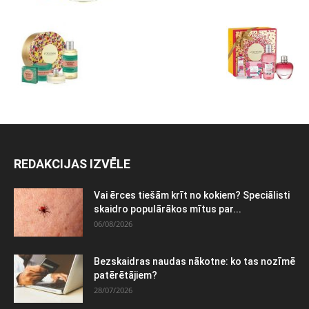
REDAKCIJAS IZVĒLE
Vai ērces tiešām krīt no kokiem? Speciālisti
skaidro populārākos mītus par...
06/08/2026
Bezskaidras naudas nākotne: ko tas nozīmē
patērētājiem?
28/07/2026