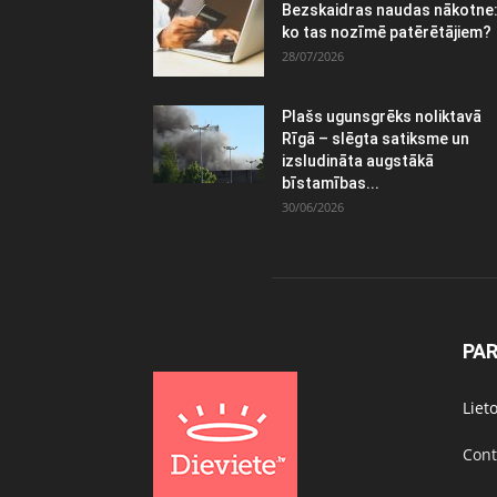
Bezskaidras naudas nākotne
ko tas nozīmē patērētājiem?
28/07/2026
Plašs ugunsgrēks noliktavā
Rīgā – slēgta satiksme un
izsludināta augstākā
bīstamības...
30/06/2026
PA
Liet
Cont