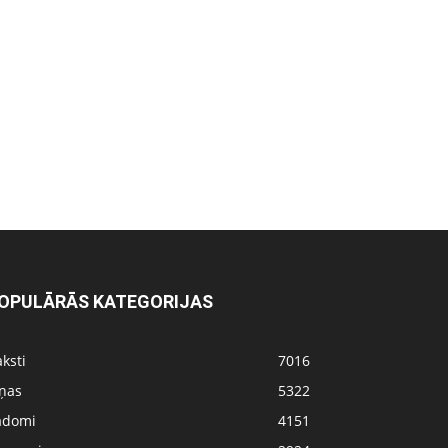
OPULĀRĀS KATEGORIJAS
ksti
7016
iņas
5322
adomi
4151