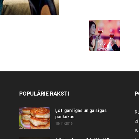
POPULĀRIE RAKSTI
P
Ļoti garšīgas un gaisīgas
Ra
pankūkas
Z
18/11/2015
P