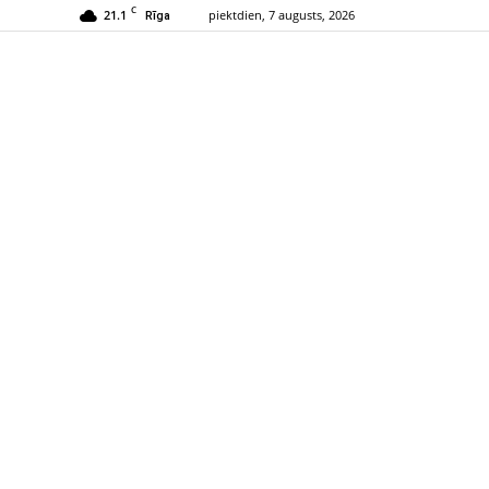
C
21.1
piektdien, 7 augusts, 2026
Rīga