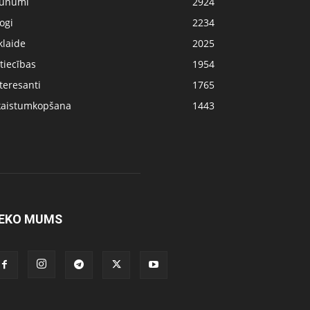
aunumi
2924
ogi
2234
klaide
2025
tiecības
1954
teresanti
1765
kaistumkopšana
1443
EKO MUMS