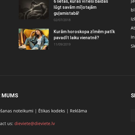
J
6 lietas, kuras vīrieši baidās
:
lūgt savām mīļotajām
bl
guļamistabā!
Iz
02/07/2018
At
Kurām horoskopa zīmēm patīk
In
pavadīt laiku vienatnē?
11/09/2019
S
R MUMS
S
ošanas noteikumi
|
Ētikas kodeks
|
Reklāma
act us:
dieviete@dieviete.lv