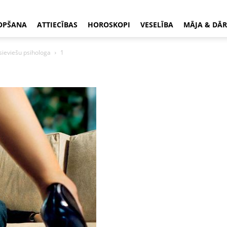
OPŠANA
ATTIECĪBAS
HOROSKOPI
VESELĪBA
MĀJA & DĀR
 sieviešu psihologa
1