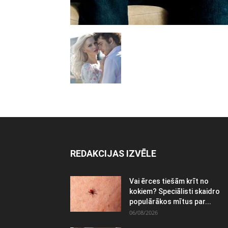
REDAKCIJAS IZVĒLE
Vai ērces tiešām krīt no
kokiem? Speciālisti skaidro
populārākos mītus par...
06/08/2026