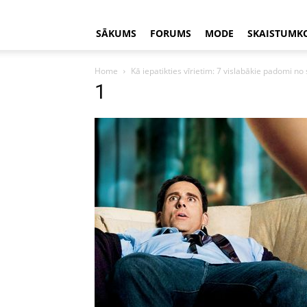
SĀKUMS
FORUMS
MODE
SKAISTUMK
Home
Kā iepatikties vīrietim: 7 vislabākie padomi no
1