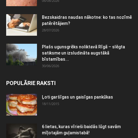
06/08/2026
Bezskaidras naudas nākotne: ko tas nozīmē
patērētājiem?
28/07/2026
Plašs ugunsgrēks noliktavā Rīgā – slēgta
satiksme un izsludināta augstākā
bīstamības...
30/06/2026
POPULĀRIE RAKSTI
Ļoti garšīgas un gaisīgas pankūkas
18/11/2015
6 lietas, kuras vīrieši baidās lūgt savām
mīļotajām guļamistabā!