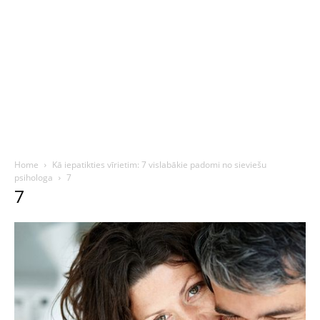
Home
Kā iepatikties vīrietim: 7 vislabākie padomi no sieviešu
psihologa
7
7