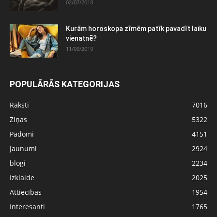
02/07/2018
Kurām horoskopa zīmēm patīk pavadīt laiku
vienatnē?
11/09/2019
POPULĀRĀS KATEGORIJAS
Raksti
7016
Ziņas
5322
Padomi
4151
Jaunumi
2924
blogi
2234
Izklaide
2025
Attiecības
1954
Interesanti
1765