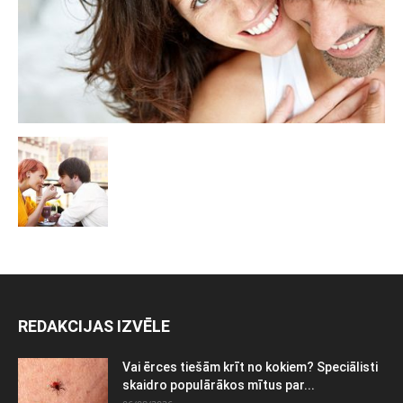
REDAKCIJAS IZVĒLE
Vai ērces tiešām krīt no kokiem? Speciālisti
skaidro populārākos mītus par...