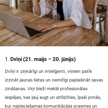
1.
Dvīņi (21. maijs – 20. jūnijs)
Dvīņi ir ziņkārīgi un inteliģenti, viņiem patīk
izzināt jaunas lietas un nemitīgi paplašināt savas
zināšanas. Viņi bieži meklē profesionālas
iespējas, kas ļauj augt un attīstīties, īpaši jomās,
kur nepieciešamas komunikācijas prasmes un