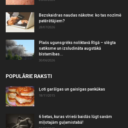
Bezskaidras naudas nākotne: ko tas nozīmē
patērētājiem?
28/07/2026
Plašs ugunsgrēks noliktavā Rīgā – slēgta
satiksme un izsludināta augstākā
bīstamības...
30/06/2026
POPULĀRIE RAKSTI
Ļoti garšīgas un gaisīgas pankūkas
18/11/2015
6 lietas, kuras vīrieši baidās lūgt savām
mīļotajām guļamistabā!