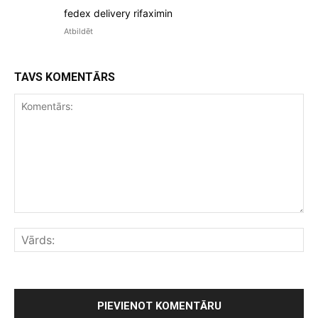
fedex delivery rifaximin
Atbildēt
TAVS KOMENTĀRS
Komentārs:
Vār