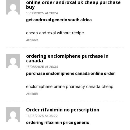
online order androxal uk cheap purchase
buy
16/08/2025 At 20:24
get androxal generic south africa
cheap androxal without recipe
Atbildēt
ordering enclomiphene purchase in
canada
16/08/2025 At 20:34
purchase enclomiphene canada online order
enclomiphene online pharmacy canada cheap
Atbildēt
Order rifaximin no perscription
17/08/2025 At 05:22
ordering rifaximin price generic