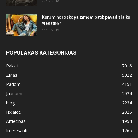
02/07/2018
Kurām horoskopa zīmēm patīk pavadīt laiku
vienatnē?
11/09/2019
POPULĀRĀS KATEGORIJAS
Raksti
7016
Ziņas
5322
Padomi
4151
Jaunumi
2924
blogi
2234
Izklaide
2025
Attiecības
1954
Interesanti
1765