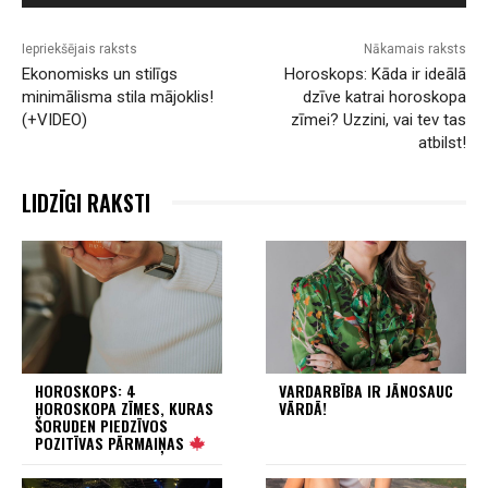
Iepriekšējais raksts
Nākamais raksts
Ekonomisks un stilīgs
Horoskops: Kāda ir ideālā
minimālisma stila mājoklis!
dzīve katrai horoskopa
(+VIDEO)
zīmei? Uzzini, vai tev tas
atbilst!
LIDZĪGI RAKSTI
HOROSKOPS: 4
VARDARBĪBA IR JĀNOSAUC
HOROSKOPA ZĪMES, KURAS
VĀRDĀ!
ŠORUDEN PIEDZĪVOS
POZITĪVAS PĀRMAIŅAS