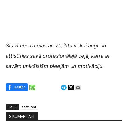
Šīs zīmes izceļas ar izteiktu vēlmi augt un
attīstīties savā profesionālajā ceļā, katra ar
savām unikālajām pieejām un motivāciju.
Dalīties
TAGS
featured
3 KOMENTĀRI