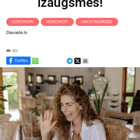
izaugsmes!
HOROSKOPI
HOROSKOPI
UNCATEGORIZED
Dieviete.lv
422
Dalīties