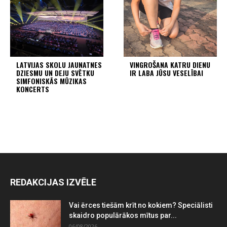
LATVIJAS SKOLU JAUNATNES
VINGROŠANA KATRU DIENU
DZIESMU UN DEJU SVĒTKU
IR LABA JŪSU VESELĪBAI
SIMFONISKĀS MŪZIKAS
KONCERTS
REDAKCIJAS IZVĒLE
Vai ērces tiešām krīt no kokiem? Speciālisti
skaidro populārākos mītus par...
06/08/2026