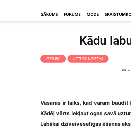
SĀKUMS
FORUMS
MODE
SKAISTUMK
Kādu lab
VESELĪBA
UZTURS & DIĒTAS
76
Vasaras ir laiks, kad varam baudī
Kādēļ vērts iekļaut ogas savā uztu
Labākai dzīveiveselīgas ēšanas eksp