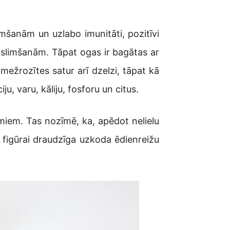
šanām un uzlabo imunitāti, pozitīvi
aslimšanām. Tāpat ogas ir bagātas ar
mežrozītes satur arī dzelzi, tāpat kā
, varu, kāliju, fosforu un citus.
amiem. Tas nozīmē, ka, apēdot nelielu
 figūrai draudzīga uzkoda ēdienreižu