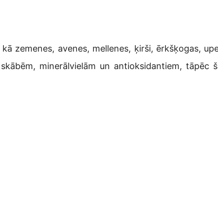
 kā zemenes, avenes, mellenes, ķirši, ērkšķogas, up
skābēm, minerālvielām un antioksidantiem, tāpēc š