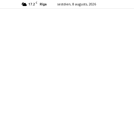
C
17.2
sestdien, 8 augusts, 2026
Rīga