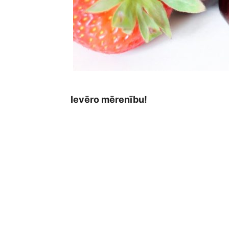
Ievēro mērenību!