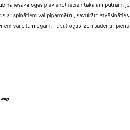
ubina iesaka ogas pievienot iecienītākajām putrām, j
os ar spinātiem vai piparmētru, savukārt atvēsināties 
nēm vai citām ogām. Tāpat ogas izcili sader ar pienu v
.
selīgi