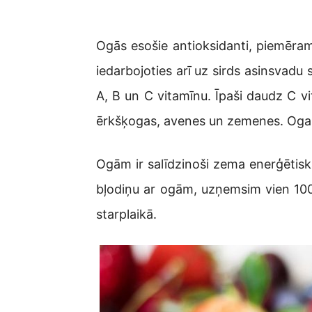
Ogās esošie antioksidanti, piemēra
iedarbojoties arī uz sirds asinsvad
A, B un C vitamīnu. Īpaši daudz C vi
ērkšķogas, avenes un zemenes. Ogas sa
Ogām ir salīdzinoši zema enerģētiskā
bļodiņu ar ogām, uzņemsim vien 100 
starplaikā.