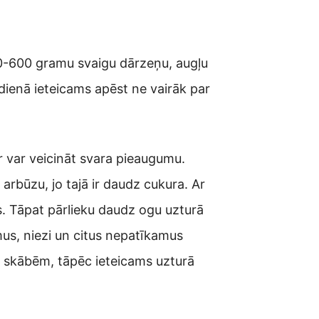
0-600 gramu svaigu dārzeņu, augļu
dienā ieteicams apēst ne vairāk par
 var veicināt svara pieaugumu.
arbūzu, jo tajā ir daudz cukura. Ar
s. Tāpat pārlieku daudz ogu uzturā
mus, niezi un citus nepatīkamus
m skābēm, tāpēc ieteicams uzturā