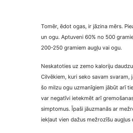
Tomēr, ēdot ogas, ir jāzina mērs. 
un ogu. Aptuveni 60% no 500 gramiem 
200-250 gramiem augļu vai ogu.
Neskatoties uz zemo kaloriju daudzu
Cilvēkiem, kuri seko savam svaram, jā
šo milzu ogu uzmanīgiem jābūt arī ti
var negatīvi ietekmēt arī gremošanas 
simptomus. Īpaši jāuzmanās ar mežro
iekļaut vien dažus mežrozīšu augļus 