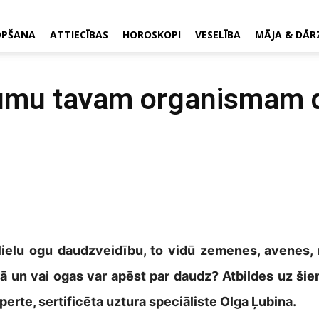
OPŠANA
ATTIECĪBAS
HOROSKOPI
VESELĪBA
MĀJA & DĀR
umu tavam organismam 
t lielu ogu daudzveidību, to vidū zemenes, avenes,
rā un vai ogas var apēst par daudz? Atbildes uz ši
erte, sertificēta uztura speciāliste Olga Ļubina.