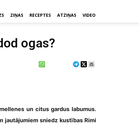
ZS
ZIŅAS
RECEPTES
ATZIŅAS
VIDEO
dod ogas?
 mellenes un citus gardus labumus.
em jautājumiem sniedz kustības Rimi