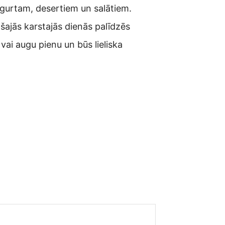
ogurtam, desertiem un salātiem.
šajās karstajās dienās palīdzēs
ai augu pienu un būs lieliska