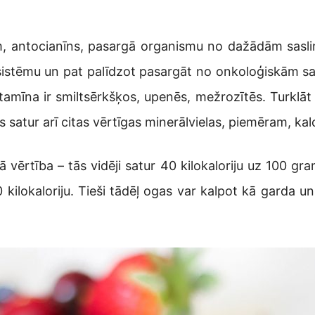
m, antocianīns, pasargā organismu no dažādām saslim
u sistēmu un pat palīdzot pasargāt no onkoloģiskām s
tamīna ir smiltsērkšķos, upenēs, mežrozītēs. Turklāt 
tur arī citas vērtīgas minerālvielas, piemēram, kalciju
 vērtība – tās vidēji satur 40 kilokaloriju uz 100 gr
kilokaloriju. Tieši tādēļ ogas var kalpot kā garda un