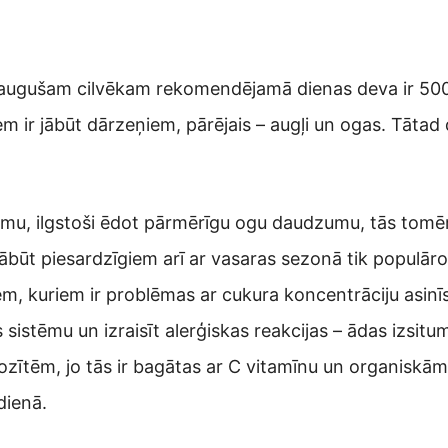
Pieaugušam cilvēkam rekomendējamā dienas deva ir 50
ir jābūt dārzeņiem, pārējais – augļi un ogas. Tātad 
mu, ilgstoši ēdot pārmērīgu ogu daudzumu, tās tomēr
būt piesardzīgiem arī ar vasaras sezonā tik populāro 
em, kuriem ir problēmas ar cukura koncentrāciju asinī
sistēmu un izraisīt alerģiskas reakcijas – ādas izsitu
zītēm, jo tās ir bagātas ar C vitamīnu un organiskā
dienā.