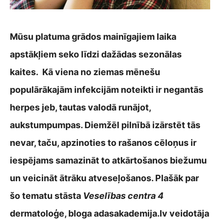
Mūsu platuma grādos mainīgajiem laika
apstākļiem seko līdzi dažādas sezonālas
kaites. Kā viena no ziemas mēnešu
populārākajām infekcijām noteikti ir negantās
herpes jeb, tautas valodā runājot,
aukstumpumpas. Diemžēl pilnībā izārstēt tās
nevar, taču, apzinoties to rašanos cēloņus ir
iespējams samazināt to atkārtošanos biežumu
un veicināt ātrāku atveseļošanos. Plašāk par
šo tematu stāsta
Veselības centra 4
dermatoloģe, bloga adasakademija.lv veidotāja