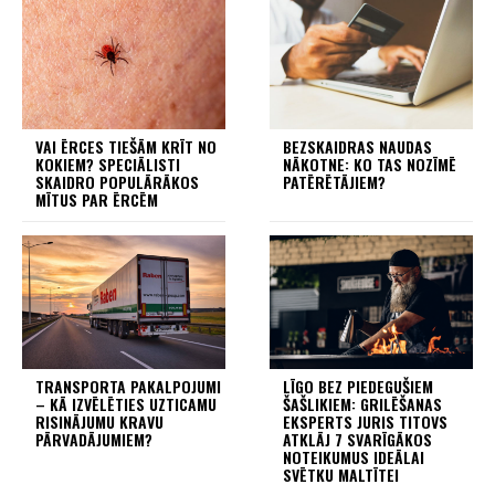
VAI ĒRCES TIEŠĀM KRĪT NO
BEZSKAIDRAS NAUDAS
KOKIEM? SPECIĀLISTI
NĀKOTNE: KO TAS NOZĪMĒ
SKAIDRO POPULĀRĀKOS
PATĒRĒTĀJIEM?
MĪTUS PAR ĒRCĒM
TRANSPORTA PAKALPOJUMI
LĪGO BEZ PIEDEGUŠIEM
– KĀ IZVĒLĒTIES UZTICAMU
ŠAŠLIKIEM: GRILĒŠANAS
RISINĀJUMU KRAVU
EKSPERTS JURIS TITOVS
PĀRVADĀJUMIEM?
ATKLĀJ 7 SVARĪGĀKOS
NOTEIKUMUS IDEĀLAI
SVĒTKU MALTĪTEI