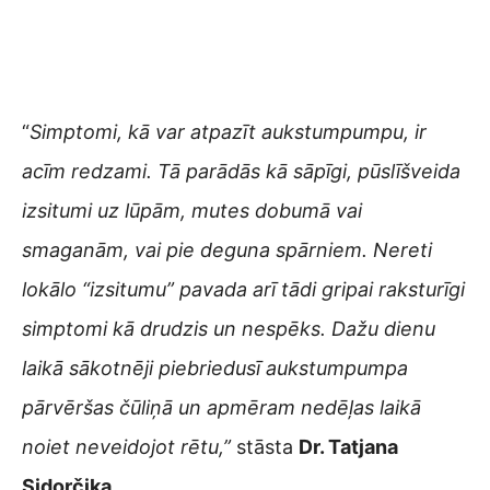
“
Simptomi, kā var atpazīt aukstumpumpu, ir
acīm redzami. Tā parādās kā sāpīgi, pūslīšveida
izsitumi uz lūpām, mutes dobumā vai
smaganām, vai pie deguna spārniem. Nereti
lokālo “izsitumu” pavada arī tādi gripai raksturīgi
simptomi kā drudzis un nespēks. Dažu dienu
laikā sākotnēji piebriedusī aukstumpumpa
pārvēršas čūliņā un apmēram nedēļas laikā
noiet neveidojot rētu,”
stāsta
Dr. Tatjana
Sidorčika
.