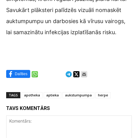
Savukārt plāksteri palīdzēs vizuāli nomaskēt
auktumpumpu un darbosies kā vīrusu vairogs,
lai samazinātu infekcijas izplatīšanās risku.
Dalīties
TAGS
apotheka
aptieka
aukstumpumpa
herpe
TAVS KOMENTĀRS