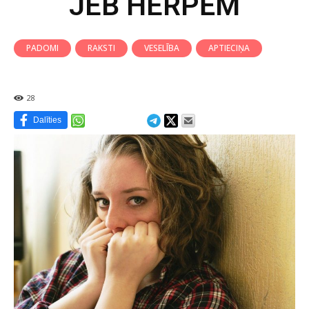
JEB HERPĒM
PADOMI
RAKSTI
VESELĪBA
APTIECIŅA
28
Dalīties