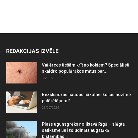
REDAKCIJAS IZVĒLE
Vai ērces tiešām krīt no kokiem? Speciālisti
skaidro populārākos mītus par...
06/08/2026
Bezskaidras naudas nākotne: ko tas nozīmē
patērētājiem?
28/07/2026
Plašs ugunsgrēks noliktavā Rīgā – slēgta
satiksme un izsludināta augstākā
bīstamības...