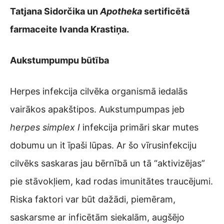
Tatjana Sidorčika un
Apotheka
sertificētā
farmaceite Ivanda Krastiņa.
Aukstumpumpu būtība
Herpes infekcija cilvēka organismā iedalās
vairākos apakštipos. Aukstumpumpas jeb
herpes simplex I
infekcija primāri skar mutes
dobumu un it īpaši lūpas. Ar šo vīrusinfekciju
cilvēks saskaras jau bērnībā un tā “aktivizējas”
pie stāvokļiem, kad rodas imunitātes traucējumi.
Riska faktori var būt dažādi, piemēram,
saskarsme ar inficētām siekalām, augšējo