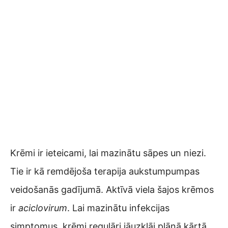
Krēmi ir ieteicami, lai mazinātu sāpes un niezi.
Tie ir kā remdējoša terapija aukstumpumpas
veidošanās gadījumā. Aktīvā viela šajos krēmos
ir
aciclovirum
. Lai mazinātu infekcijas
simptomus, krēmi regulāri jāuzklāj plānā kārtā.