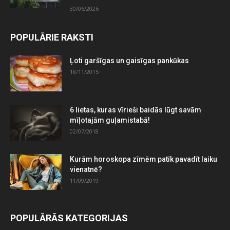
30/06/2026
POPULĀRIE RAKSTI
Ļoti garšīgas un gaisīgas pankūkas
18/11/2015
6 lietas, kuras vīrieši baidās lūgt savām
mīļotajām guļamistabā!
02/07/2018
Kurām horoskopa zīmēm patīk pavadīt laiku
vienatnē?
11/09/2019
POPULĀRĀS KATEGORIJAS