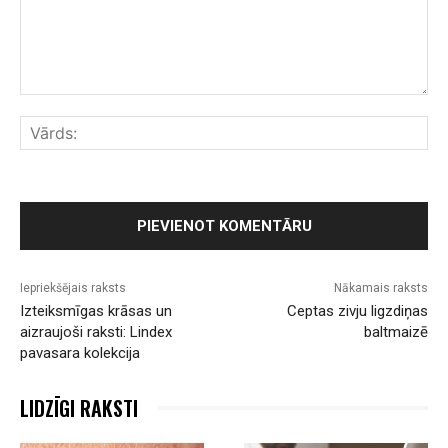
Komentārs:
Vār
Iepriekšējais raksts
Nākamais raksts
Izteiksmīgas krāsas un
Ceptas zivju ligzdiņas
aizraujoši raksti: Lindex
baltmaizē
pavasara kolekcija
LIDZĪGI RAKSTI