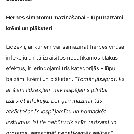
Herpes simptomu mazināšanai – lūpu balzāmi,
krēmi un plāksteri
Līdzekļi, ar kuriem var samazināt herpes vīrusa
infekciju un tā izraisītos nepatīkamos blakus
efektus, ir ierindojami trīs kategorijās – lūpu
balzāmi krēmi un plāksteri. “
Tomēr jāsaprot, ka
ar šiem līdzekļiem nav iespējams pilnība
izārstēt infekciju, bet gan mazināt tās
atkārtošanās iespējamību un nomaskēt
izsitumus, lai tie nebūtu tik acīm redzami un,
protams, samazināt nepatīkamās sajūtas
,”