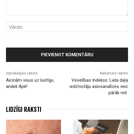
Komentārs:
Vār
Iepriekšējais raksts
Nākamais raksts
Aicinām visus uz lustīgu
Veselības Indekss: Liela daļa
andeli Apē!
iedzīvotāju asinsanalīzes veic
pārāk reti
LIDZĪGI RAKSTI