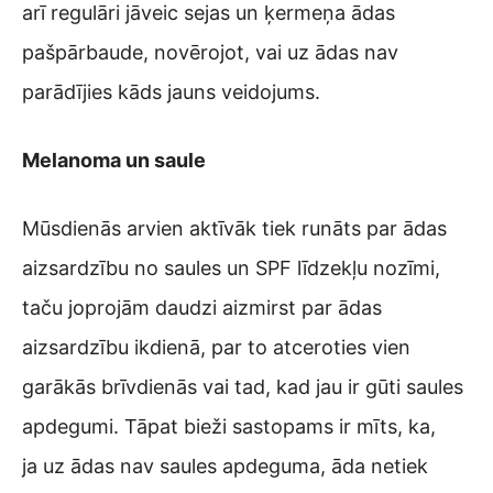
arī regulāri jāveic sejas un ķermeņa ādas
pašpārbaude, novērojot, vai uz ādas nav
parādījies kāds jauns veidojums.
Melanoma un saule
Mūsdienās arvien aktīvāk tiek runāts par ādas
aizsardzību no saules un SPF līdzekļu nozīmi,
taču joprojām daudzi aizmirst par ādas
aizsardzību ikdienā, par to atceroties vien
garākās brīvdienās vai tad, kad jau ir gūti saules
apdegumi. Tāpat bieži sastopams ir mīts, ka,
ja uz ādas nav saules apdeguma, āda netiek