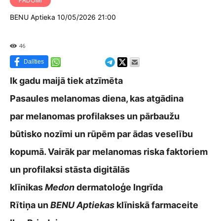
PADOMI
BENU Aptieka 10/05/2026 21:00
46
Dalīties
Ik gadu maijā tiek atzīmēta
Pasaules melanomas diena, kas atgādina
par melanomas profilakses un pārbaužu
būtisko nozīmi un rūpēm par ādas veselību
kopumā. Vairāk par melanomas riska faktoriem
un profilaksi stāsta digitālās
klīnikas
Medon
dermatoloģe Ingrīda
Rītiņa un
BENU Aptiekas
klīniskā farmaceite