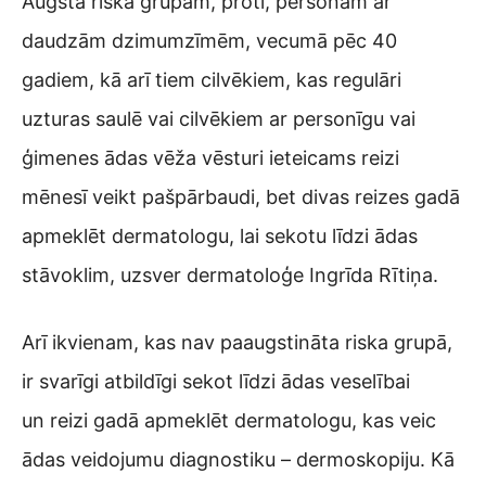
Augsta riska grupām, proti, personām ar
daudzām dzimumzīmēm, vecumā pēc 40
gadiem, kā arī tiem cilvēkiem, kas regulāri
uzturas saulē vai cilvēkiem ar personīgu vai
ģimenes ādas vēža vēsturi ieteicams reizi
mēnesī veikt pašpārbaudi, bet divas reizes gadā
apmeklēt dermatologu, lai sekotu līdzi ādas
stāvoklim, uzsver dermatoloģe Ingrīda Rītiņa.
Arī ikvienam, kas nav paaugstināta riska grupā,
ir svarīgi atbildīgi sekot līdzi ādas veselībai
un reizi gadā apmeklēt dermatologu, kas veic
ādas veidojumu diagnostiku – dermoskopiju. Kā