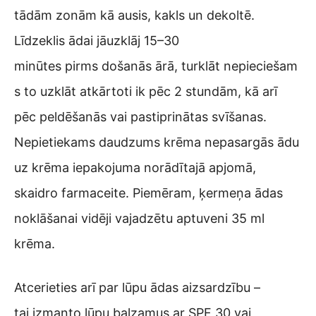
tādām zonām kā ausis, kakls un dekoltē.
Līdzeklis ādai jāuzklāj 15–30
minūtes pirms došanās ārā, turklāt nepieciešam
s to uzklāt atkārtoti ik pēc 2 stundām, kā arī
pēc peldēšanās vai pastiprinātas svīšanas.
Nepietiekams daudzums krēma nepasargās ādu
uz krēma iepakojuma norādītajā apjomā,
skaidro farmaceite. Piemēram, ķermeņa ādas
noklāšanai vidēji vajadzētu aptuveni 35 ml
krēma.
Atcerieties arī par lūpu ādas aizsardzību –
tai izmanto lūpu balzamus ar SPF 30 vai