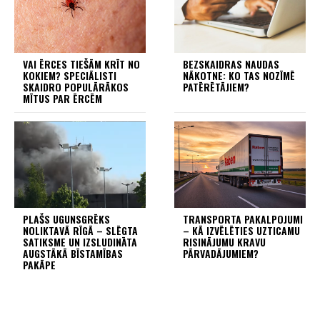
VAI ĒRCES TIEŠĀM KRĪT NO
BEZSKAIDRAS NAUDAS
KOKIEM? SPECIĀLISTI
NĀKOTNE: KO TAS NOZĪMĒ
SKAIDRO POPULĀRĀKOS
PATĒRĒTĀJIEM?
MĪTUS PAR ĒRCĒM
PLAŠS UGUNSGRĒKS
TRANSPORTA PAKALPOJUMI
NOLIKTAVĀ RĪGĀ – SLĒGTA
– KĀ IZVĒLĒTIES UZTICAMU
SATIKSME UN IZSLUDINĀTA
RISINĀJUMU KRAVU
AUGSTĀKĀ BĪSTAMĪBAS
PĀRVADĀJUMIEM?
PAKĀPE