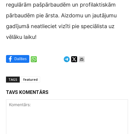
regulārām pašpārbaudēm un profilaktiskām
pārbaudēm pie ārsta. Aizdomu un jautājumu
gadījumā neatlieciet vizīti pie speciālista uz
vēlāku laiku!
Dalīties
TAGS
featured
TAVS KOMENTĀRS