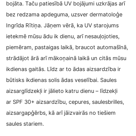
bojāta. Taču patiesībā UV bojājumi uzkrājas arī
bez redzama apdeguma, uzsver dermatoloģe
Ingrīda Rītiņa. Jāņem vērā, ka UV starojums
ietekmē mūsu ādu ik dienu, arī nesauļojoties,
piemēram, pastaigas laikā, braucot automašīnā,
strādājot ārā arī mākoņainā laikā un citās mūsu
ikdienas gaitās. Līdz ar to ādas aizsardzība ir
būtisks ikdienas solis ādas veselībai. Saules
aizsarglīdzekļi ir jālieto katru dienu – līdzekļi
ar SPF 30+ aizsardzību, cepures, saulesbrilles,
aizsargapģērbs, kā arī jāizvairās no tiešiem
saules stariem.