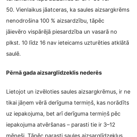
50. Vienlaikus jāatceras, ka saules aizsargkrēms
nenodrošina 100 % aizsardzību, tāpēc
jāievēro vispārējā piesardzība un vasarā no
plkst. 10 līdz 16 nav ieteicams uzturēties atklātā
saulē.
Pērnā gada aizsarglīdzeklis nederēs
Lietojot un izvēloties saules aizsargkrēmus, ir ne
tikai jāņem vērā derīguma termiņš, kas norādīts
uz iepakojuma, bet arī derīguma termiņš pēc
iepakojuma atvēršanas – parasti tie ir 3–12
mēneši. Tāpēc parasti saules aizsarglīdzekļus