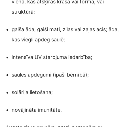
viena, kas atšķiras krāsā vai formā, vai
struktūrā;
gaiša āda, gaiši mati, zilas vai zaļas acis; āda,
kas viegli apdeg saulē;
intensīva UV starojuma iedarbība;
saules apdegumi (īpaši bērnībā);
solārija lietošana;
novājināta imunitāte.