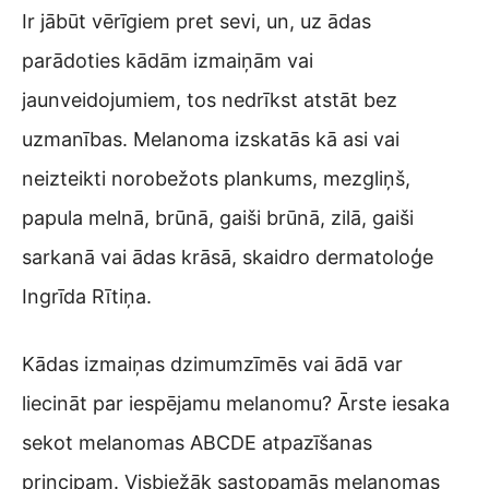
Ir jābūt vērīgiem pret sevi, un, uz ādas
parādoties kādām izmaiņām vai
jaunveidojumiem, tos nedrīkst atstāt bez
uzmanības. Melanoma izskatās kā asi vai
neizteikti norobežots plankums, mezgliņš,
papula melnā, brūnā, gaiši brūnā, zilā, gaiši
sarkanā vai ādas krāsā, skaidro dermatoloģe
Ingrīda Rītiņa.
Kādas izmaiņas dzimumzīmēs vai ādā var
liecināt par iespējamu melanomu? Ārste iesaka
sekot melanomas ABCDE atpazīšanas
principam. Visbiežāk sastopamās melanomas