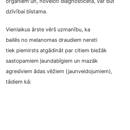
orgāniem un, novēloti diagnosticēta, var būt
dzīvībai bīstama.
Vienlaikus ārste vērš uzmanību, ka
bailēs no melanomas draudiem nereti
tiek piemirsts atgādināt par citiem biežāk
sastopamiem ļaundabīgiem un mazāk
agresīviem ādas vēžiem (jaunveidojumiem),
tādiem kā: