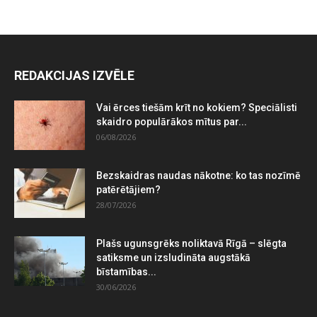
REDAKCIJAS IZVĒLE
Vai ērces tiešām krīt no kokiem? Speciālisti
skaidro populārākos mītus par...
06/08/2026
Bezskaidras naudas nākotne: ko tas nozīmē
patērētājiem?
28/07/2026
Plašs ugunsgrēks noliktavā Rīgā – slēgta
satiksme un izsludināta augstākā
bīstamības...
30/06/2026