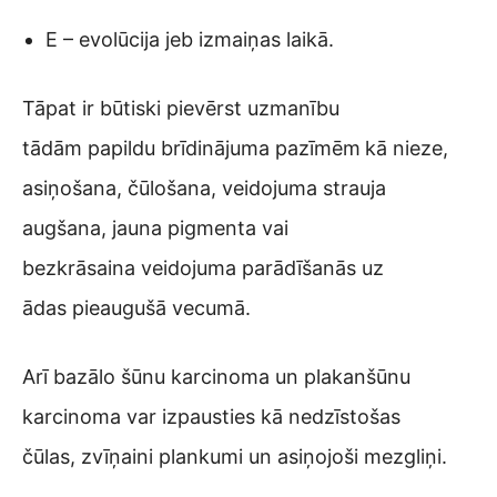
E – evolūcija jeb izmaiņas laikā.
Tāpat ir būtiski pievērst uzmanību
tādām papildu brīdinājuma pazīmēm
kā nieze,
asiņošana, čūlošana, veidojuma strauja
augšana, jauna pigmenta vai
bezkrāsaina veidojuma parādīšanās uz
ādas pieaugušā vecumā.
Arī bazālo šūnu karcinoma un plakanšūnu
karcinoma var izpausties kā nedzīstošas
čūlas, zvīņaini plankumi un asiņojoši mezgliņi.