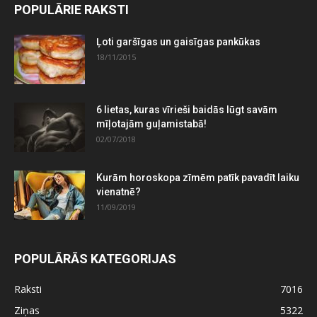
POPULĀRIE RAKSTI
Ļoti garšīgas un gaisīgas pankūkas
18/11/2015
6 lietas, kuras vīrieši baidās lūgt savām
mīļotajām guļamistabā!
02/07/2018
Kurām horoskopa zīmēm patīk pavadīt laiku
vienatnē?
11/09/2019
POPULĀRĀS KATEGORIJAS
Raksti
7016
Ziņas
5322