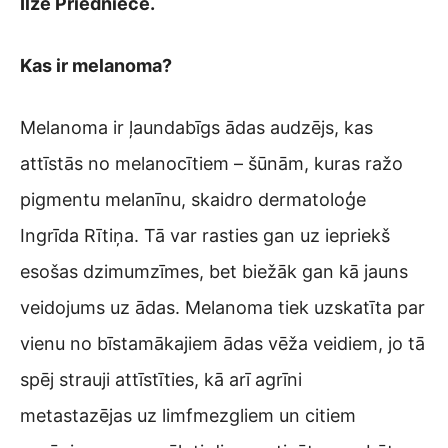
Ilze Priedniece.
Kas ir melanoma?
Melanoma ir ļaundabīgs ādas audzējs, kas
attīstās no melanocītiem – šūnām, kuras ražo
pigmentu melanīnu, skaidro dermatoloģe
Ingrīda Rītiņa. Tā var rasties gan uz iepriekš
esošas dzimumzīmes, bet biežāk gan kā jauns
veidojums uz ādas. Melanoma tiek uzskatīta par
vienu no bīstamākajiem ādas vēža veidiem, jo tā
spēj strauji attīstīties, kā arī agrīni
metastazējas uz limfmezgliem un citiem