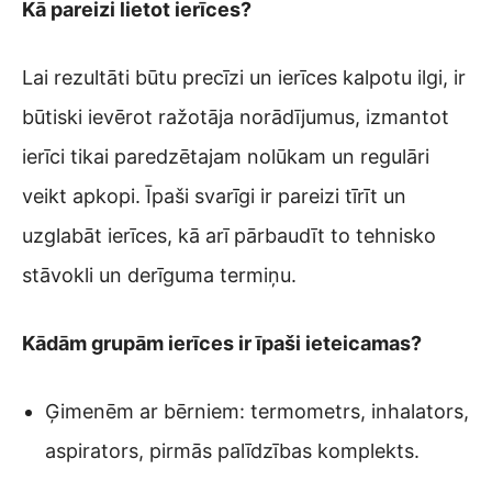
Kā pareizi lietot ierīces?
Lai rezultāti būtu precīzi un ierīces kalpotu ilgi, ir
būtiski ievērot ražotāja norādījumus, izmantot
ierīci tikai paredzētajam nolūkam un regulāri
veikt apkopi. Īpaši svarīgi ir pareizi tīrīt un
uzglabāt ierīces, kā arī pārbaudīt to tehnisko
stāvokli un derīguma termiņu.
Kādām grupām ierīces ir īpaši ieteicamas?
Ģimenēm ar bērniem: termometrs, inhalators,
aspirators, pirmās palīdzības komplekts.