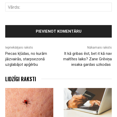
Vār
Iepriekšējais raksts
Nākamais raksts
Piecas kļūdas, no kurām
It kā gribas ēst, bet it kā nav
jāizvairās, starpsezonā
maltītes laiks? Zane Grēviņa
uzglabājot apģērbu
iesaka gardas uzkodas
LIDZĪGI RAKSTI