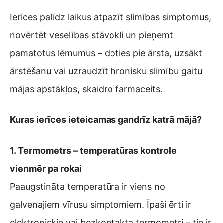
Ierīces palīdz laikus atpazīt slimības simptomus,
novērtēt veselības stāvokli un pieņemt
pamatotus lēmumus – doties pie ārsta, uzsākt
ārstēšanu vai uzraudzīt hronisku slimību gaitu
mājas apstākļos, skaidro farmaceits.
Kuras ierīces ieteicamas gandrīz katrā mājā?
1. Termometrs – temperatūras kontrole
vienmēr pa rokai
Paaugstināta temperatūra ir viens no
galvenajiem vīrusu simptomiem. Īpaši ērti ir
elektroniskie vai bezkontakta termometri – tie ir