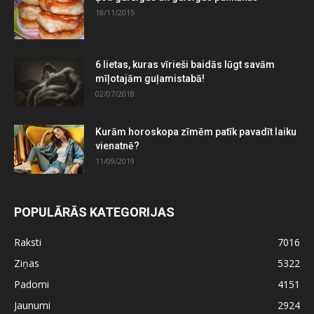
18/11/2015
6 lietas, kuras vīrieši baidās lūgt savām
mīļotajām guļamistabā!
02/07/2018
Kurām horoskopa zīmēm patīk pavadīt laiku
vienatnē?
11/09/2019
POPULĀRĀS KATEGORIJAS
Raksti
7016
Ziņas
5322
Padomi
4151
Jaunumi
2924