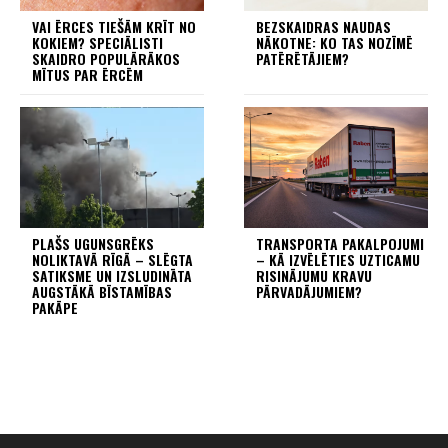
VAI ĒRCES TIEŠĀM KRĪT NO
BEZSKAIDRAS NAUDAS
KOKIEM? SPECIĀLISTI
NĀKOTNE: KO TAS NOZĪMĒ
SKAIDRO POPULĀRĀKOS
PATĒRĒTĀJIEM?
MĪTUS PAR ĒRCĒM
PLAŠS UGUNSGRĒKS
TRANSPORTA PAKALPOJUMI
NOLIKTAVĀ RĪGĀ – SLĒGTA
– KĀ IZVĒLĒTIES UZTICAMU
SATIKSME UN IZSLUDINĀTA
RISINĀJUMU KRAVU
AUGSTĀKĀ BĪSTAMĪBAS
PĀRVADĀJUMIEM?
PAKĀPE