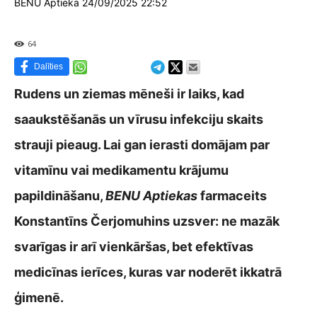
BENU Aptieka 24/09/2025 22:52
64
Dalīties
Rudens un ziemas mēneši ir laiks, kad
saaukstēšanās un vīrusu infekciju skaits
strauji pieaug. Lai gan ierasti domājam par
vitamīnu vai medikamentu krājumu
papildināšanu,
BENU Aptiekas
farmaceits
Konstantīns Čerjomuhins uzsver: ne mazāk
svarīgas ir arī vienkāršas, bet efektīvas
medicīnas ierīces, kuras var noderēt ikkatrā
ģimenē.