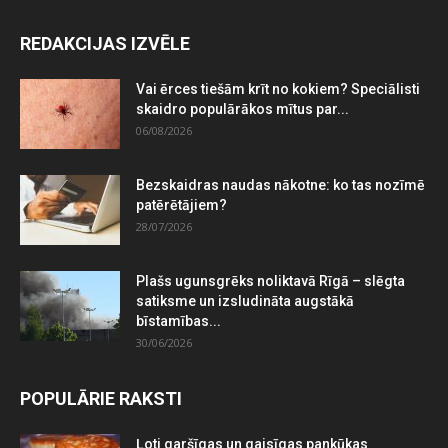
REDAKCIJAS IZVĒLE
Vai ērces tiešām krīt no kokiem? Speciālisti
skaidro populārākos mītus par...
06/08/2026
Bezskaidras naudas nākotne: ko tas nozīmē
patērētājiem?
28/07/2026
Plašs ugunsgrēks noliktavā Rīgā – slēgta
satiksme un izsludināta augstākā
bīstamības...
30/06/2026
POPULĀRIE RAKSTI
Ļoti garšīgas un gaisīgas pankūkas