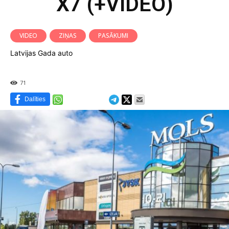
X7 (+VIDEO)
VIDEO
ZIŅAS
PASĀKUMI
Latvijas Gada auto
71
Dalīties