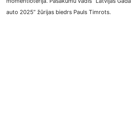
momentloterijā. Pasākumu vadīs “Latvijas Gada
auto 2025” žūrijas biedrs Pauls Timrots.