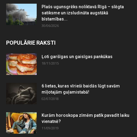
Plašs ugunsgrēks noliktavā Rīgā – slēgta
satiksme un izsludināta augstākā
bīstamības...
30/06/2026
POPULĀRIE RAKSTI
Ļoti garšīgas un gaisīgas pankūkas
18/11/2015
6 lietas, kuras vīrieši baidās lūgt savām
mīļotajām guļamistabā!
02/07/2018
Kurām horoskopa zīmēm patīk pavadīt laiku
vienatnē?
11/09/2019