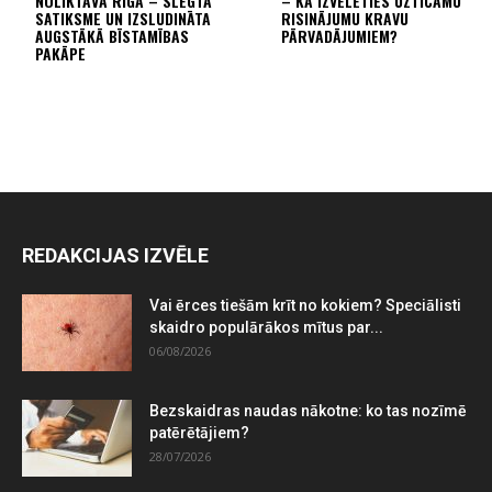
NOLIKTAVĀ RĪGĀ – SLĒGTA
– KĀ IZVĒLĒTIES UZTICAMU
SATIKSME UN IZSLUDINĀTA
RISINĀJUMU KRAVU
AUGSTĀKĀ BĪSTAMĪBAS
PĀRVADĀJUMIEM?
PAKĀPE
REDAKCIJAS IZVĒLE
Vai ērces tiešām krīt no kokiem? Speciālisti
skaidro populārākos mītus par...
06/08/2026
Bezskaidras naudas nākotne: ko tas nozīmē
patērētājiem?
28/07/2026