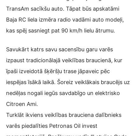
TransAm sacīkšu auto. Tāpat būs apskatāmi
Baja RC liela izmēra radio vadāmi auto modeļi,
kas spēj sasniegt pat 90 km/h lielu ātrumu.
Savukārt katrs savu sacensību garu varēs
izpaust tradicionālajā veiklības braucienā, kur
īpaši izveidotā šķēršļu trase jāpaveic pēc
iespējas īsākā laikā. Šoreiz veiklākais braucējs uz
nedēļas nogali iegūs savdabīgo un elektrisko
Citroen Ami.
Turklāt ikviens veiklības brauciena dalībnieks
varēs piedalīties Petronas Oil invest