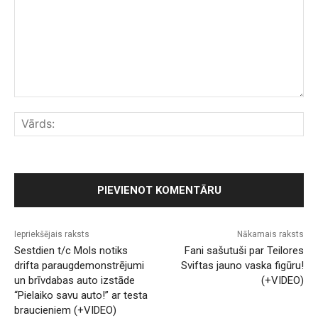
Komentārs:
Vār
Iepriekšējais raksts
Nākamais raksts
Sestdien t/c Mols notiks
Fani sašutuši par Teilores
drifta paraugdemonstrējumi
Sviftas jauno vaska figūru!
un brīvdabas auto izstāde
(+VIDEO)
“Pielaiko savu auto!” ar testa
braucieniem (+VIDEO)