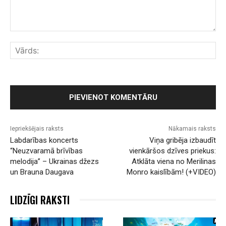
Komentārs:
Vār
Iepriekšējais raksts
Nākamais raksts
Labdarības koncerts
Viņa gribēja izbaudīt
“Neuzvaramā brīvības
vienkāršos dzīves priekus:
melodija” – Ukrainas džezs
Atklāta viena no Merilinas
un Brauna Daugava
Monro kaislībām! (+VIDEO)
LIDZĪGI RAKSTI