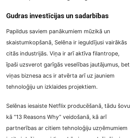
Gudras investīcijas un sadarbības
Papildus saviem panākumiem mūzikā un
skaistumkopšanā, Selēna ir ieguldījusi vairākās
citās industrijās. Viņa ir arī aktīva filantrope,
īpaši uzsverot garīgās veselības jautājumus, bet
viņas biznesa acs ir atvērta arī uz jauniem
tehnoloģiju un izklaides projektiem.
Selēnas iesaiste Netflix producēšanā, tādu šovu
kā “13 Reasons Why” veidošanā, kā arī
partnerības ar citiem tehnoloģiju uzņēmumiem