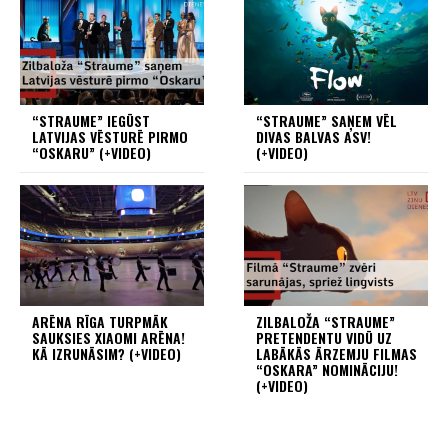
“STRAUME” IEGŪST
“STRAUME” SAŅEM VĒL
LATVIJAS VĒSTURĒ PIRMO
DIVAS BALVAS ASV!
“OSKARU” (+VIDEO)
(+VIDEO)
ARĒNA RĪGA TURPMĀK
ZILBALOŽA “STRAUME”
SAUKSIES XIAOMI ARĒNA!
PRETENDENTU VIDŪ UZ
KĀ IZRUNĀSIM? (+VIDEO)
LABĀKĀS ĀRZEMJU FILMAS
“OSKARA” NOMINĀCIJU!
(+VIDEO)