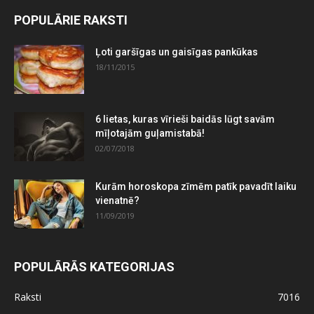
POPULĀRIE RAKSTI
Ļoti garšīgas un gaisīgas pankūkas
18/11/2015
6 lietas, kuras vīrieši baidās lūgt savām
mīļotajām guļamistabā!
02/07/2018
Kurām horoskopa zīmēm patīk pavadīt laiku
vienatnē?
11/09/2019
POPULĀRĀS KATEGORIJAS
Raksti
7016