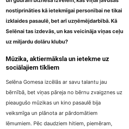
un gudrām biznesa izvēlēm, kas viņai ļāvušas
nostiprināties kā ietekmīgai personībai ne tikai
izklaides pasaulē, bet arī uzņēmējdarbībā. Kā
Selēnai tas izdevās, un kas veicināja viņas ceļu
uz miljardu dolāru klubu?
Mūzika, aktiermāksla un ietekme uz
sociālajiem tīkliem
Selēna Gomesa izcēlās ar savu talantu jau
bērnībā, bet viņas pāreja no bērnu zvaigznes uz
pieaugušo mūzikas un kino pasaulē bija
veiksmīga un plānota ar pārdomātiem
lēmumiem. Pēc daudziem hitiem, piemēram,