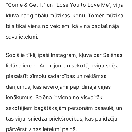
“Come & Get It” un “Lose You to Love Me”, viņa
kļuva par globālu mūzikas ikonu. Tomēr mūzika
bija tikai viens no veidiem, kā viņa paplašināja
savu ietekmi.
Sociālie tīkli, īpaši Instagram, kļuva par Selēnas
lielāko ieroci. Ar miljoniem sekotāju viņa spēja
piesaistīt zīmolu sadarbības un reklāmas
darījumus, kas ievērojami papildināja viņas
ienākumus. Selēna ir viena no visvairāk
sekotājiem bagātākajām personām pasaulē, un
tas viņai sniedza priekšrocības, kas palīdzēja
pārvērst viņas ietekmi peļņā.