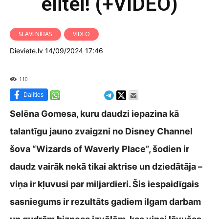
elitei! (+VIDEO)
SLAVENĪBAS
VIDEO
Dieviete.lv 14/09/2024 17:46
110
Dalīties
Selēna Gomesa, kuru daudzi iepazina kā
talantīgu jauno zvaigzni no Disney Channel
šova “Wizards of Waverly Place”, šodien ir
daudz vairāk nekā tikai aktrise un dziedātāja –
viņa ir kļuvusi par miljardieri. Šis iespaidīgais
sasniegums ir rezultāts gadiem ilgam darbam