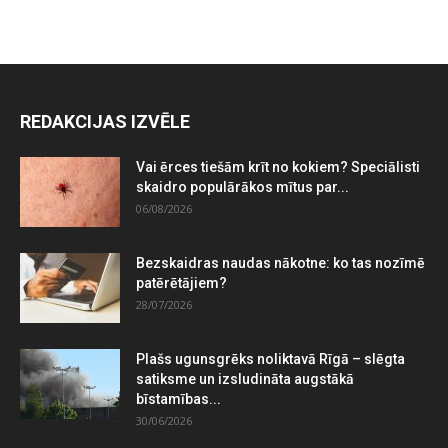
REDAKCIJAS IZVĒLE
Vai ērces tiešām krīt no kokiem? Speciālisti
skaidro populārākos mītus par...
06/08/2026
Bezskaidras naudas nākotne: ko tas nozīmē
patērētājiem?
28/07/2026
Plašs ugunsgrēks noliktavā Rīgā – slēgta
satiksme un izsludināta augstākā
bīstamības...
30/06/2026