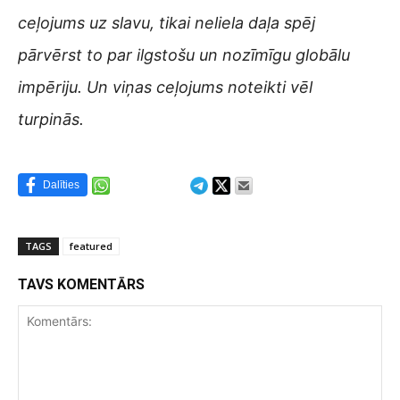
ceļojums uz slavu, tikai neliela daļa spēj
pārvērst to par ilgstošu un nozīmīgu globālu
impēriju. Un viņas ceļojums noteikti vēl
turpinās.
Dalīties
TAGS
featured
TAVS KOMENTĀRS