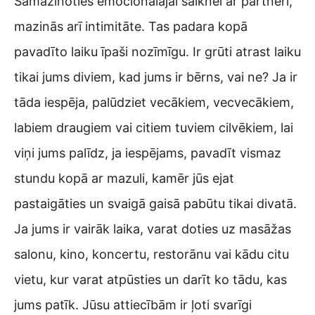
Samazinoties emocionālajai saiknei ar partneri,
mazinās arī intimitāte. Tas padara kopā
pavadīto laiku īpaši nozīmīgu. Ir grūti atrast laiku
tikai jums diviem, kad jums ir bērns, vai ne? Ja ir
tāda iespēja, palūdziet vecākiem, vecvecākiem,
labiem draugiem vai citiem tuviem cilvēkiem, lai
viņi jums palīdz, ja iespējams, pavadīt vismaz
stundu kopā ar mazuli, kamēr jūs ejat
pastaigāties un svaigā gaisā pabūtu tikai divatā.
Ja jums ir vairāk laika, varat doties uz masāžas
salonu, kino, koncertu, restorānu vai kādu citu
vietu, kur varat atpūsties un darīt ko tādu, kas
jums patīk. Jūsu attiecībām ir ļoti svarīgi