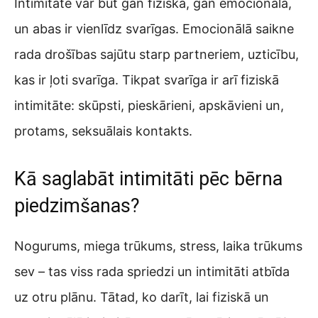
Intimitāte var būt gan fiziska, gan emocionāla,
un abas ir vienlīdz svarīgas. Emocionālā saikne
rada drošības sajūtu starp partneriem, uzticību,
kas ir ļoti svarīga. Tikpat svarīga ir arī fiziskā
intimitāte: skūpsti, pieskārieni, apskāvieni un,
protams, seksuālais kontakts.
Kā saglabāt intimitāti pēc bērna
piedzimšanas?
Nogurums, miega trūkums, stress, laika trūkums
sev – tas viss rada spriedzi un intimitāti atbīda
uz otru plānu. Tātad, ko darīt, lai fiziskā un