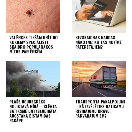
VAI ĒRCES TIEŠĀM KRĪT NO
BEZSKAIDRAS NAUDAS
KOKIEM? SPECIĀLISTI
NĀKOTNE: KO TAS NOZĪMĒ
SKAIDRO POPULĀRĀKOS
PATĒRĒTĀJIEM?
MĪTUS PAR ĒRCĒM
PLAŠS UGUNSGRĒKS
TRANSPORTA PAKALPOJUMI
NOLIKTAVĀ RĪGĀ – SLĒGTA
– KĀ IZVĒLĒTIES UZTICAMU
SATIKSME UN IZSLUDINĀTA
RISINĀJUMU KRAVU
AUGSTĀKĀ BĪSTAMĪBAS
PĀRVADĀJUMIEM?
PAKĀPE