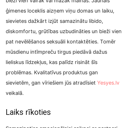
bieži vien vairāk vai mazāk mainās. Jaunais
ģimenes loceklis aizņem viņu domas un laiku,
sievietes dažkārt izjūt samazinātu libido,
diskomfortu, grūtības uzbudināties un bieži vien
pat nevēlēšanos seksuāli kontaktēties. Tomēr
mūsdienu intīmpreču tirgus piedāvā dažus
lieliskus līdzekļus, kas palīdz risināt šīs
problēmas. Kvalitatīvus produktus gan
sievietēm, gan vīriešiem jūs atradīsiet
Yesyes.lv
veikalā.
Laiks rīkoties