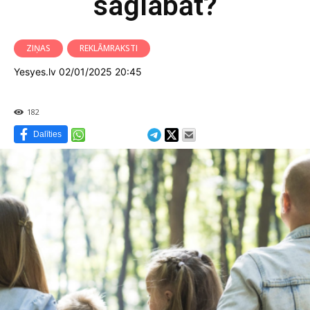
saglabāt?
ZIŅAS
REKLĀMRAKSTI
Yesyes.lv 02/01/2025 20:45
182
Dalīties