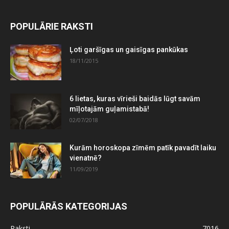
POPULĀRIE RAKSTI
Ļoti garšīgas un gaisīgas pankūkas
18/11/2015
6 lietas, kuras vīrieši baidās lūgt savām
mīļotajām guļamistabā!
02/07/2018
Kurām horoskopa zīmēm patīk pavadīt laiku
vienatnē?
11/09/2019
POPULĀRĀS KATEGORIJAS
Raksti
7016