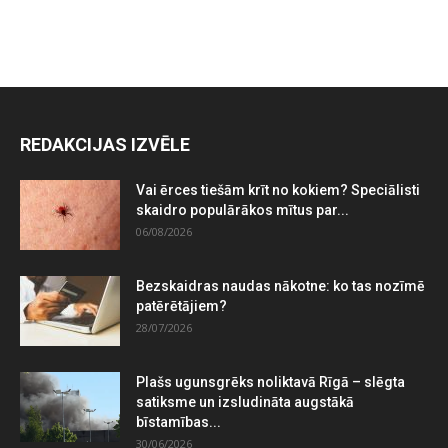
REDAKCIJAS IZVĒLE
Vai ērces tiešām krīt no kokiem? Speciālisti
skaidro populārākos mītus par...
06/08/2026
Bezskaidras naudas nākotne: ko tas nozīmē
patērētājiem?
28/07/2026
Plašs ugunsgrēks noliktavā Rīgā – slēgta
satiksme un izsludināta augstākā
bīstamības...
30/06/2026