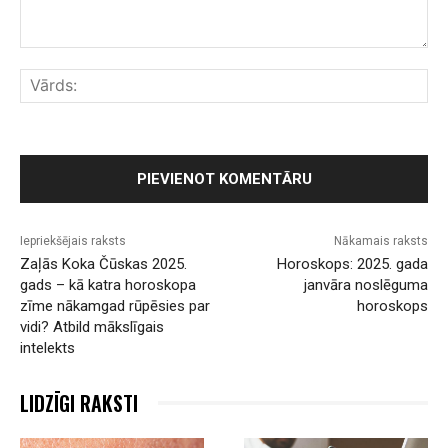
Komentārs:
Vār
Iepriekšējais raksts
Nākamais raksts
Zaļās Koka Čūskas 2025.
Horoskops: 2025. gada
gads – kā katra horoskopa
janvāra noslēguma
zīme nākamgad rūpēsies par
horoskops
vidi? Atbild mākslīgais
intelekts
LIDZĪGI RAKSTI