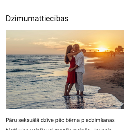
Dzimumattiecības
Pāru seksuālā dzīve pēc bērna piedzimšanas