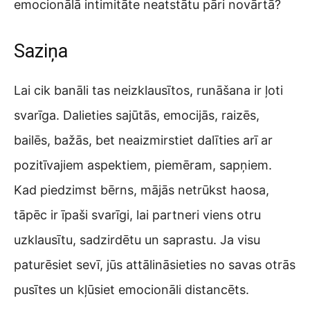
emocionālā intimitāte neatstātu pāri novārtā?
Saziņa
Lai cik banāli tas neizklausītos, runāšana ir ļoti
svarīga. Dalieties sajūtās, emocijās, raizēs,
bailēs, bažās, bet neaizmirstiet dalīties arī ar
pozitīvajiem aspektiem, piemēram, sapņiem.
Kad piedzimst bērns, mājās netrūkst haosa,
tāpēc ir īpaši svarīgi, lai partneri viens otru
uzklausītu, sadzirdētu un saprastu. Ja visu
paturēsiet sevī, jūs attālināsieties no savas otrās
pusītes un kļūsiet emocionāli distancēts.