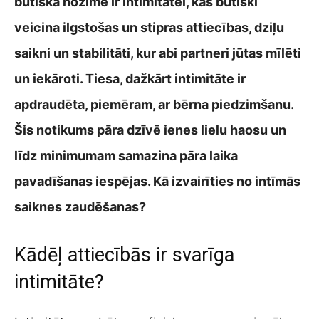
būtiska nozīme ir intimitātei, kas būtiski
veicina ilgstošas un stipras attiecības, dziļu
saikni un stabilitāti, kur abi partneri jūtas mīlēti
un iekāroti. Tiesa, dažkārt intimitāte ir
apdraudēta, piemēram, ar bērna piedzimšanu.
Šis notikums pāra dzīvē ienes lielu haosu un
līdz minimumam samazina pāra laika
pavadīšanas iespējas. Kā izvairīties no intīmās
saiknes zaudēšanas?
Kādēļ attiecībās ir svarīga
intimitāte?