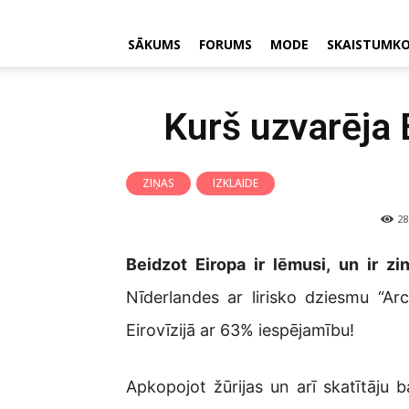
SĀKUMS
FORUMS
MODE
SKAISTUMK
Kurš uzvarēja 
ZIŅAS
IZKLAIDE
28
Beidzot Eiropa ir lēmusi, un ir zi
Nīderlandes ar lirisko dziesmu “Arc
Eirovīzijā ar 63% iespējamību!
Apkopojot žūrijas un arī skatītāju b