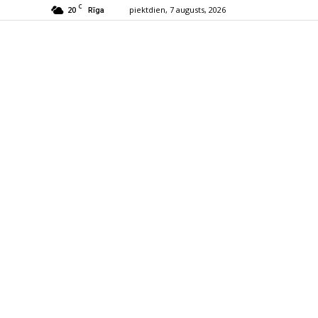
C
20
piektdien, 7 augusts, 2026
Rīga