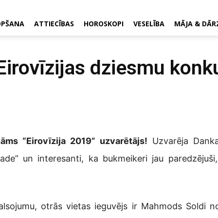
OPŠANA
ATTIECĪBAS
HOROSKOPI
VESELĪBA
MĀJA & DĀR
Eirovīzijas dziesmu kon
nāms “Eirovīzija 2019” uzvarētājs!
Uzvarēja Danka
ade” un interesanti, ka bukmeikeri jau paredzējuši
alsojumu, otrās vietas ieguvējs ir Mahmods Soldi no I