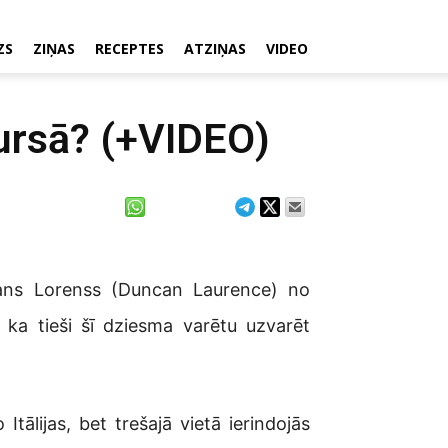
ZS
ZIŅAS
RECEPTES
ATZIŅAS
VIDEO
kursā? (+VIDEO)
ns Lorenss (Duncan Laurence) no
, ka tieši šī dziesma varētu uzvarēt
tālijas, bet trešajā vietā ierindojās