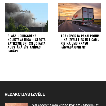
PLAŠS UGUNSGRĒKS
TRANSPORTA PAKALPOJUMI
NOLIKTAVĀ RĪGĀ – SLĒGTA
– KĀ IZVĒLĒTIES UZTICAMU
SATIKSME UN IZSLUDINĀTA
RISINĀJUMU KRAVU
AUGSTĀKĀ BĪSTAMĪBAS
PĀRVADĀJUMIEM?
PAKĀPE
REDAKCIJAS IZVĒLE
Vai ērces tiešām krīt no kokiem? Speciālisti