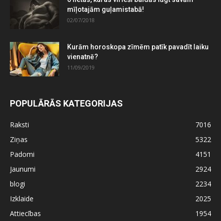
mīļotajām guļamistabā!
02/07/2018
Kurām horoskopa zīmēm patīk pavadīt laiku
vienatnē?
11/09/2019
POPULĀRĀS KATEGORIJAS
Raksti
7016
Ziņas
5322
Padomi
4151
Jaunumi
2924
blogi
2234
Izklaide
2025
Attiecības
1954