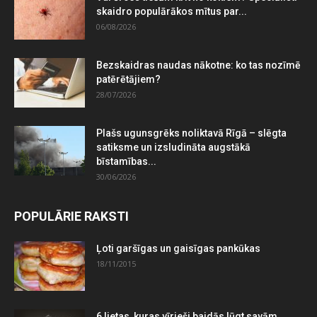
skaidro populārākos mītus par...
06/08/2026
Bezskaidras naudas nākotne: ko tas nozīmē
patērētājiem?
28/07/2026
Plašs ugunsgrēks noliktavā Rīgā – slēgta
satiksme un izsludināta augstākā
bīstamības...
30/06/2026
POPULĀRIE RAKSTI
Ļoti garšīgas un gaisīgas pankūkas
18/11/2015
6 lietas, kuras vīrieši baidās lūgt savām