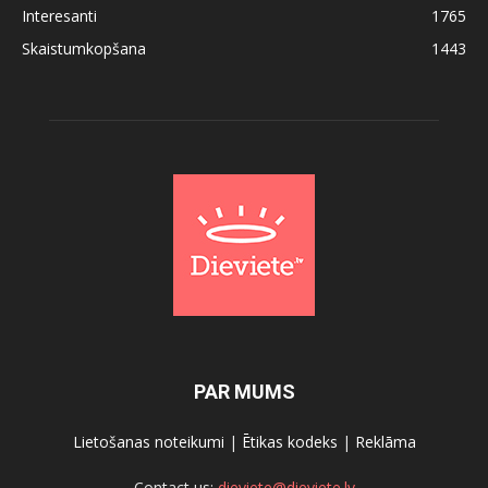
Interesanti
1765
Skaistumkopšana
1443
PAR MUMS
Lietošanas noteikumi
|
Ētikas kodeks
|
Reklāma
Contact us:
dieviete@dieviete.lv