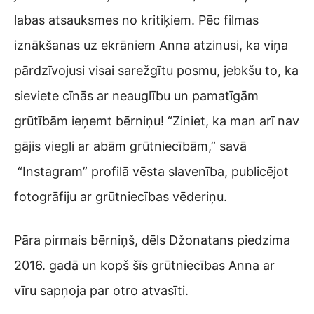
labas atsauksmes no kritiķiem. Pēc filmas
iznākšanas uz ekrāniem Anna atzinusi, ka viņa
pārdzīvojusi visai sarežgītu posmu, jebkšu to, ka
sieviete cīnās ar neauglību un pamatīgām
grūtībām ieņemt bērniņu! “Ziniet, ka man arī nav
gājis viegli ar abām grūtniecībām,” savā
“Instagram” profilā vēsta slavenība, publicējot
fotogrāfiju ar grūtniecības vēderiņu.
Pāra pirmais bērniņš, dēls Džonatans piedzima
2016. gadā un kopš šīs grūtniecības Anna ar
vīru sapņoja par otro atvasīti.