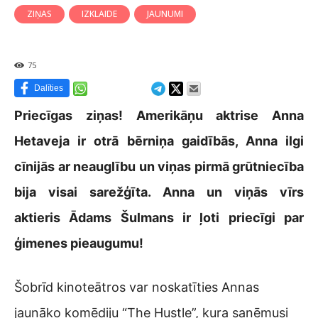
ZIŅAS
IZKLAIDE
JAUNUMI
75
Dalīties
Priecīgas ziņas! Amerikāņu aktrise Anna
Hetaveja ir otrā bērniņa gaidībās, Anna ilgi
cīnijās ar neauglību un viņas pirmā grūtniecība
bija visai sarežģīta. Anna un viņās vīrs
aktieris Ādams Šulmans ir ļoti priecīgi par
ģimenes pieaugumu!
Šobrīd kinoteātros var noskatīties Annas
jaunāko komēdiju “The Hustle”, kura saņēmusi