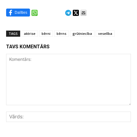
Dalīties
TAGS
aktrise
bērni
bērns
grūtniecība
veselība
TAVS KOMENTĀRS
Komentārs:
Vār