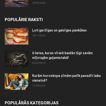
30/06/2026
POPULĀRIE RAKSTI
Ļoti garšīgas un gaisīgas pankūkas
18/11/2015
6 lietas, kuras vīrieši baidās lūgt savām
mīļotajām guļamistabā!
02/07/2018
Kurām horoskopa zīmēm patīk pavadīt laiku
vienatnē?
11/09/2019
POPULĀRĀS KATEGORIJAS