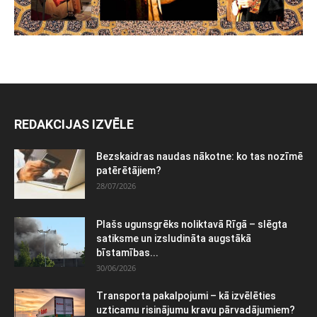
REDAKCIJAS IZVĒLE
Bezskaidras naudas nākotne: ko tas nozīmē
patērētājiem?
28/07/2026
Plašs ugunsgrēks noliktavā Rīgā – slēgta
satiksme un izsludināta augstākā
bīstamības...
30/06/2026
Transporta pakalpojumi – kā izvēlēties
uzticamu risinājumu kravu pārvadājumiem?