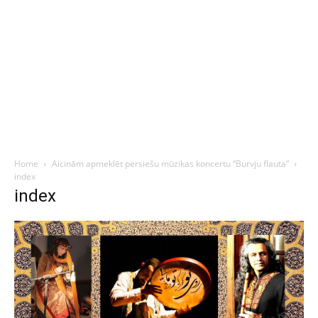
Home
Aicinām apmeklēt persiešu mūzikas koncertu “Burvju flauta”
index
index