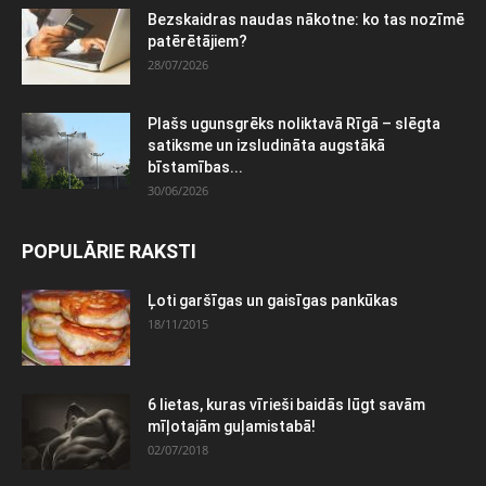
Bezskaidras naudas nākotne: ko tas nozīmē
patērētājiem?
28/07/2026
Plašs ugunsgrēks noliktavā Rīgā – slēgta
satiksme un izsludināta augstākā
bīstamības...
30/06/2026
POPULĀRIE RAKSTI
Ļoti garšīgas un gaisīgas pankūkas
18/11/2015
6 lietas, kuras vīrieši baidās lūgt savām
mīļotajām guļamistabā!
02/07/2018