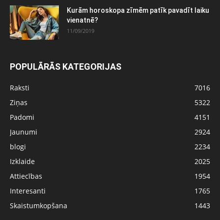
Kurām horoskopa zīmēm patīk pavadīt laiku
vienatnē?
11/09/2019
POPULĀRĀS KATEGORIJAS
Raksti
7016
Ziņas
5322
Padomi
4151
Jaunumi
2924
blogi
2234
Izklaide
2025
Attiecības
1954
Interesanti
1765
Skaistumkopšana
1443