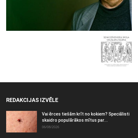
REDAKCIJAS IZVĒLE
Vai ērces tiešām krīt no kokiem? Speciālisti
skaidro populārākos mītus par...
06/08/2026