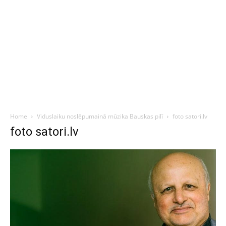
Home
Viduslaiku noslēpumainā mūzika Bauskas pilī
foto satori.lv
foto satori.lv