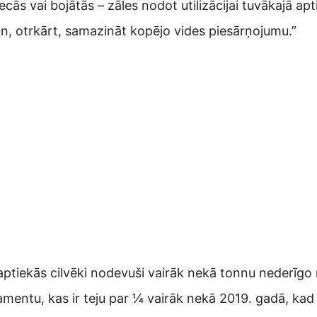
ecās vai bojātās – zāles nodot utilizācijai tuvākajā ap
n, otrkārt, samazināt kopējo vides piesārņojumu.”
aptiekās cilvēki nodevuši vairāk nekā tonnu nederīg
entu, kas ir teju par ¼ vairāk nekā 2019. gadā, kad 