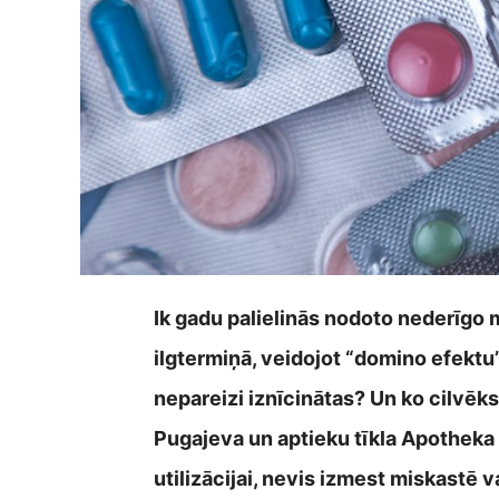
Ik gadu palielinās nodoto nederīgo 
ilgtermiņā, veidojot “domino efektu”
nepareizi iznīcinātas? Un ko cilvēks 
Pugajeva un aptieku tīkla Apotheka
utilizācijai, nevis izmest miskastē v