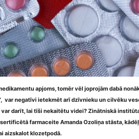
medikamentu apjoms, tomēr vēl joprojām dabā nonāk 
, var negatīvi ietekmēt arī dzīvnieku un cilvēku ves
var darīt, lai tīši nekaitētu videi? Zinātniskā instit
 sertificētā farmaceite Amanda Ozoliņa stāsta, kādē
ai aizskalot klozetpodā.