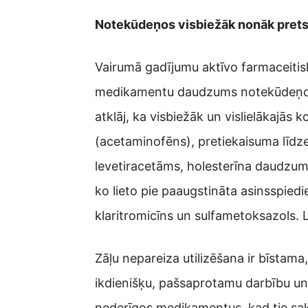
Notekūdeņos visbiežāk nonāk prets
Vairumā gadījumu aktīvo farmaceitisk
medikamentu daudzums notekūdeņos v
atklāj, ka visbiežāk un vislielākajās
(acetaminofēns), pretiekaisuma līdzek
levetiracetāms, holesterīna daudzuma
ko lieto pie paaugstināta asinsspiedi
klaritromicīns un sulfametoksazols. Lī
Zāļu nepareiza utilizēšana ir bīstam
ikdienišķu, pašsaprotamu darbību un pa
nederīgos medikamentus, kad tie sakr