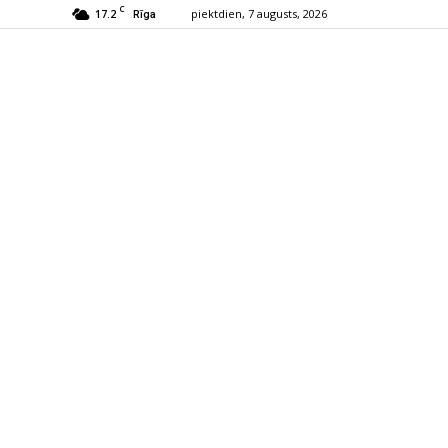
C
17.2
piektdien, 7 augusts, 2026
Rīga