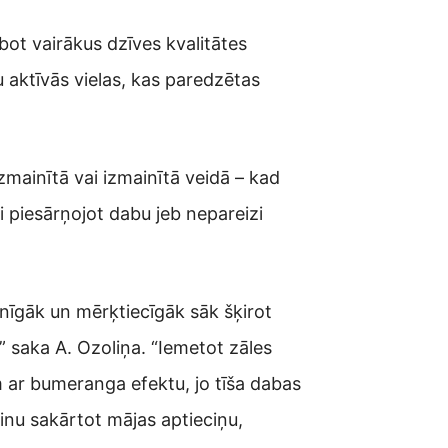
bot vairākus dzīves kvalitātes
u aktīvās vielas, kas paredzētas
zmainītā vai izmainītā veidā – kad
ši piesārņojot dabu jeb nepareizi
zinīgāk un mērķtiecīgāk sāk šķirot
” saka A. Ozoliņa. “Iemetot zāles
m ar bumeranga efektu, jo tīša dabas
icinu sakārtot mājas aptieciņu,