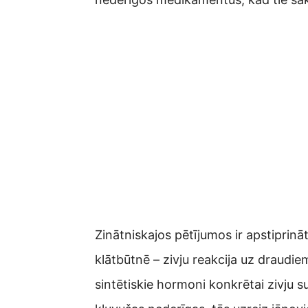
Zinātniskajos pētījumos ir apstiprin
klātbūtnē – zivju reakcija uz draudie
sintētiskie hormoni konkrētai zivju s