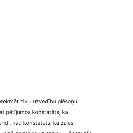
ietekmēt zivju uzvedību plēsoņu
pat pētījumos konstatēts, ka
rīdī, kad konstatēts, ka zāles