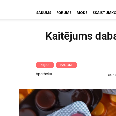
SĀKUMS
FORUMS
MODE
SKAISTUMK
Kaitējums daba
ZIŅAS
PADOMI
Apotheka
17