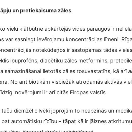
āpju un pretiekaisuma zāles
o vielu klātbūtne apkārtējās vides paraugos ir neliela
ar sasniegt ievērojamu koncentrācijas līmeni. Rīga
 koncentrācijās notekūdeņos ir sastopamas tādas viela
lis ibuprofēns, diabētiķu zāles metformins, pretepile
 samazināšanai lietotās zāles rosuvastatīns, kā arī
a
ena. No antibiotikām visbiežāk atrodamās aktīvās viela
dzīgi novērojumi ir arī citās Eiropas valstīs.
a, taču diemžēl cilvēki joprojām to neapzinās un medi
t automātisku rīcību – tāpat kā ir jāiznes atkritumu t
ājušies, jānodod drošai iznīcināšanai.