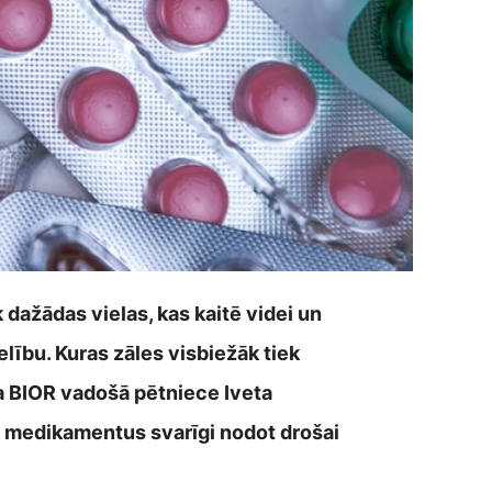
dažādas vielas, kas kaitē videi un
elību. Kuras zāles visbiežāk tiek
ūta BIOR vadošā pētniece Iveta
ļ medikamentus svarīgi nodot drošai