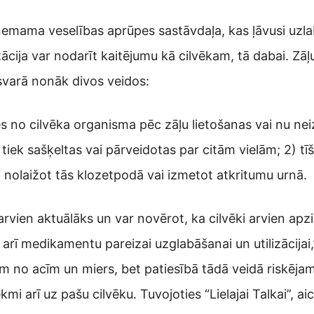
tņemama veselības aprūpes sastāvdaļa, kas ļāvusi uzla
ācija var nodarīt kaitējumu kā cilvēkam, tā dabai. Zāļ
svarā nonāk divos veidos:
ies no cilvēka organisma pēc zāļu lietošanas vai nu nei
 tiek sašķeltas vai pārveidotas par citām vielām; 2) tī
, nolaižot tās klozetpodā vai izmetot atkritumu urnā.
t arvien aktuālāks un var novērot, ka cilvēki arvien ap
arī medikamentu pareizai uzglabāšanai un utilizācijai,
om no acīm un miers, bet patiesībā tādā veidā riskēja
kmi arī uz pašu cilvēku. Tuvojoties “Lielajai Talkai”, a