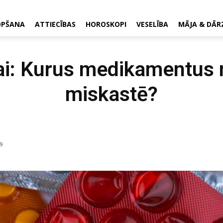
OPŠANA
ATTIECĪBAS
HOROSKOPI
VESELĪBA
MĀJA & DĀR
i: Kurus medikamentus 
miskastē?
9