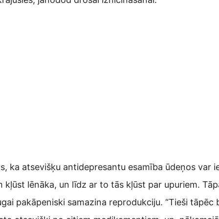
āts, ka atsevišķu antidepresantu esamība ūdeņos var 
m kļūst lēnāka, un līdz ar to tās kļūst par upuriem. Tā
ugai pakāpeniski samazina reprodukciju. “Tieši tāpēc b