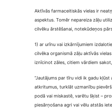
Aktīvās farmaceitiskās vielas ir nea
aspektus. Tomēr nepareiza zāļu utiliz
cilvēku ārstēšanai, notekūdeņos pār
1) ar urīnu vai izkārnījumiem izdalot
cilvēka organismā zāļu aktīvās vielas
iznīcinot zāles, citiem vārdiem sakot
“Jautājums par tīru vidi ik gadu kļūs
atkritumus, turklāt uzmanību pievērš 
podā vai miskastē, varētu šķist – pr
piesārņošana agri vai vēlu atstās iete