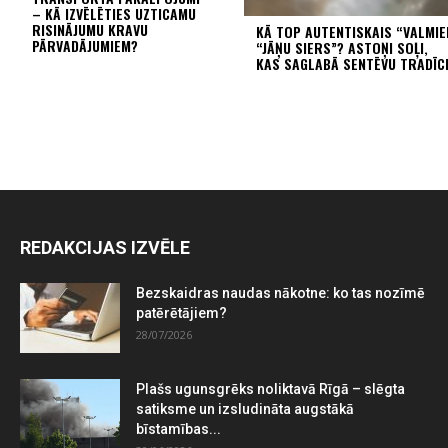
– KĀ IZVĒLĒTIES UZTICAMU
RISINĀJUMU KRAVU
KĀ TOP AUTENTISKAIS “VALMI
PĀRVADĀJUMIEM?
“JĀŅU SIERS”? ASTOŅI SOĻI,
KAS SAGLABĀ SENTĒVU TRADĪC
REDAKCIJAS IZVĒLE
Bezskaidras naudas nākotne: ko tas nozīmē
patērētājiem?
28/07/2026
Plašs ugunsgrēks noliktavā Rīgā – slēgta
satiksme un izsludināta augstākā
bīstamības...