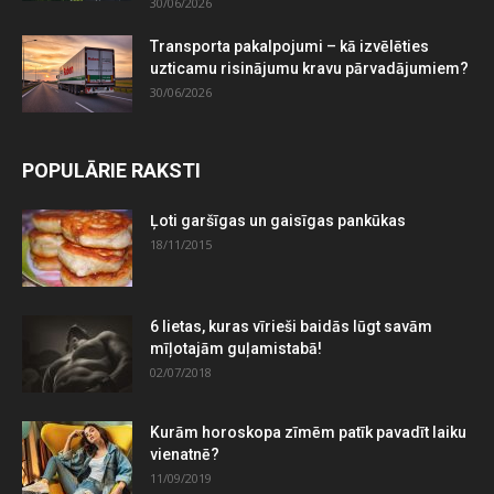
30/06/2026
Transporta pakalpojumi – kā izvēlēties
uzticamu risinājumu kravu pārvadājumiem?
30/06/2026
POPULĀRIE RAKSTI
Ļoti garšīgas un gaisīgas pankūkas
18/11/2015
6 lietas, kuras vīrieši baidās lūgt savām
mīļotajām guļamistabā!
02/07/2018
Kurām horoskopa zīmēm patīk pavadīt laiku
vienatnē?
11/09/2019