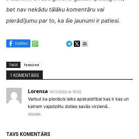
bet nav nekādu tālāku komentāru vai
pierādījumu par to, ka šie jaunumi ir patiesi.
Dalīties
TAGS
featured
1 KOMENTĀRS
Lorensa
14/11/2020 At 16:20
Varbut ka pienācis laiks apskaidrībai kas ir kas un
katram vajadzētu doties savās virzienā..
Atbildēt
TAVS KOMENTĀRS