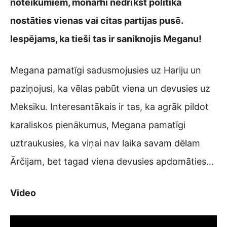
noteikumiem, monarhi nedrīkst politikā
nostāties vienas vai citas partijas pusē.
Iespējams, ka tieši tas ir saniknojis Meganu!
Megana pamatīgi sadusmojusies uz Hariju un
paziņojusi, ka vēlas pabūt viena un devusies uz
Meksiku. Interesantākais ir tas, ka agrāk pildot
karaliskos pienākumus, Megana pamatīgi
uztraukusies, ka viņai nav laika savam dēlam
Ārčijam, bet tagad viena devusies apdomāties…
Video