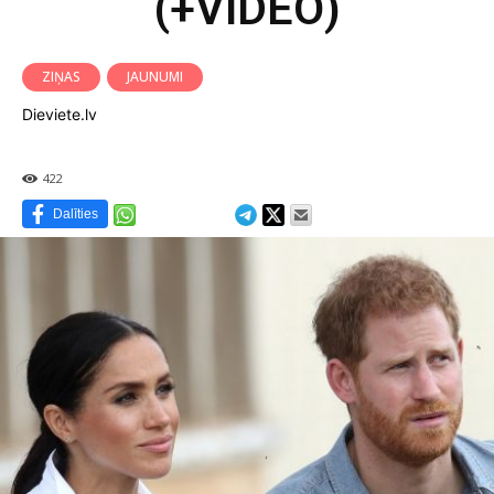
(+VIDEO)
ZIŅAS
JAUNUMI
Dieviete.lv
422
Dalīties