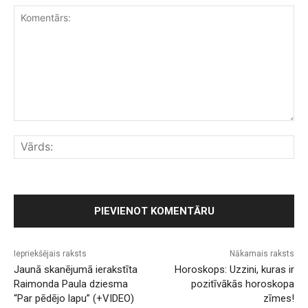
Komentārs:
Vār
Iepriekšējais raksts
Nākamais raksts
Jaunā skanējumā ierakstīta
Horoskops: Uzzini, kuras ir
Raimonda Paula dziesma
pozitīvākās horoskopa
“Par pēdējo lapu” (+VIDEO)
zīmes!