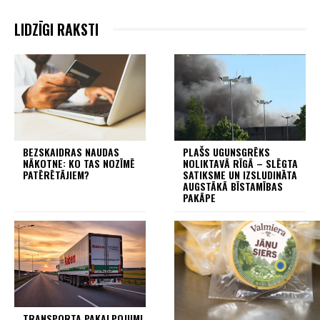
LIDZĪGI RAKSTI
BEZSKAIDRAS NAUDAS
PLAŠS UGUNSGRĒKS
NĀKOTNE: KO TAS NOZĪMĒ
NOLIKTAVĀ RĪGĀ – SLĒGTA
PATĒRĒTĀJIEM?
SATIKSME UN IZSLUDINĀTA
AUGSTĀKĀ BĪSTAMĪBAS
PAKĀPE
TRANSPORTA PAKALPOJUMI