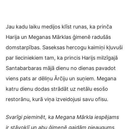
Jau kadu laiku medijos klīst runas, ka prinča
Harija un Meganas Mārklas ģimenē radušās
domstarpības. Saseksas hercogu kaimiņi kļuvuši
par lieciniekiem tam, ka princis Harijs milzīgajā
Santabarbaras mājā dienu no dienas pavadot
viens pats ar dēliņu Ārčiju un suņiem. Megana
katru dienu dodas strādāt uz netālu esošo
restorānu, kurā viņa izveidojusi savu ofisu.
Svarīgi pieminēt, ka Megana Mārkla iespējams
ir stāvoklī un abu ģimenē gaidām pieaugums,