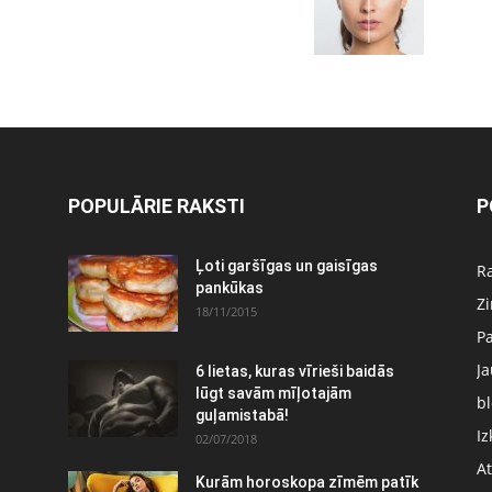
POPULĀRIE RAKSTI
P
Ļoti garšīgas un gaisīgas
Ra
pankūkas
Z
18/11/2015
P
J
6 lietas, kuras vīrieši baidās
:
lūgt savām mīļotajām
bl
guļamistabā!
Iz
02/07/2018
At
Kurām horoskopa zīmēm patīk