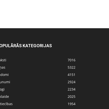
OPULĀRĀS KATEGORIJAS
ksti
7016
iņas
5322
adomi
4151
aunumi
2924
ogi
2234
klaide
2025
tiecības
1954