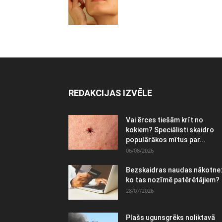
REDAKCIJAS IZVĒLE
Vai ērces tiešām krīt no
kokiem? Speciālisti skaidro
populārākos mītus par...
06/08/2026
Bezskaidras naudas nākotne
ko tas nozīmē patērētājiem?
28/07/2026
Plašs ugunsgrēks noliktavā