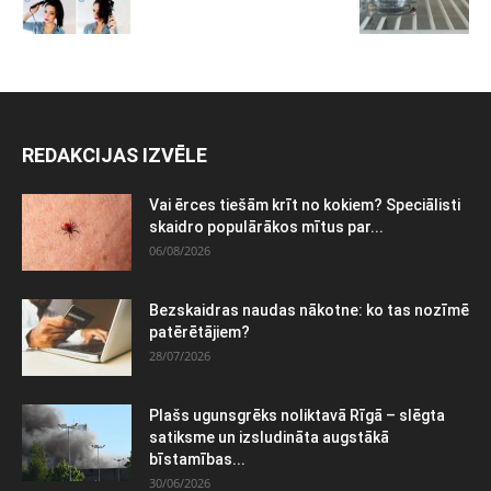
REDAKCIJAS IZVĒLE
Vai ērces tiešām krīt no kokiem? Speciālisti
skaidro populārākos mītus par...
06/08/2026
Bezskaidras naudas nākotne: ko tas nozīmē
patērētājiem?
28/07/2026
Plašs ugunsgrēks noliktavā Rīgā – slēgta
satiksme un izsludināta augstākā
bīstamības...
30/06/2026