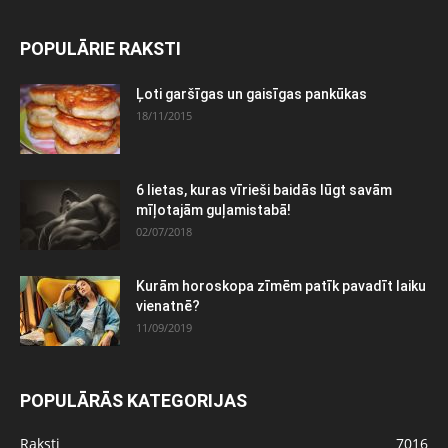
POPULĀRIE RAKSTI
Ļoti garšīgas un gaisīgas pankūkas
18/11/2015
6 lietas, kuras vīrieši baidās lūgt savām
mīļotajām guļamistabā!
02/07/2018
Kurām horoskopa zīmēm patīk pavadīt laiku
vienatnē?
11/09/2019
POPULĀRĀS KATEGORIJAS
Raksti
7016