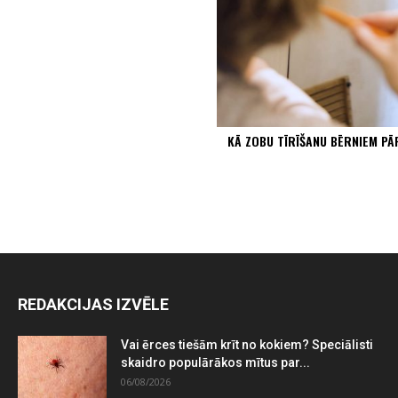
KĀ ZOBU TĪRĪŠANU BĒRNIEM P
REDAKCIJAS IZVĒLE
Vai ērces tiešām krīt no kokiem? Speciālisti
skaidro populārākos mītus par...
06/08/2026