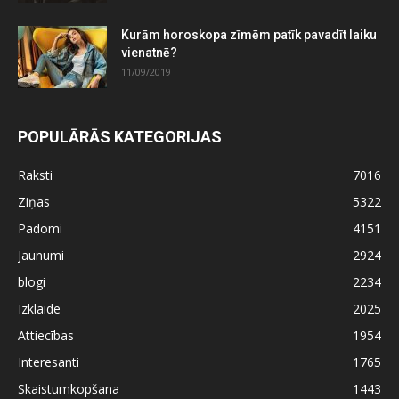
Kurām horoskopa zīmēm patīk pavadīt laiku
vienatnē?
11/09/2019
POPULĀRĀS KATEGORIJAS
Raksti
7016
Ziņas
5322
Padomi
4151
Jaunumi
2924
blogi
2234
Izklaide
2025
Attiecības
1954
Interesanti
1765
Skaistumkopšana
1443