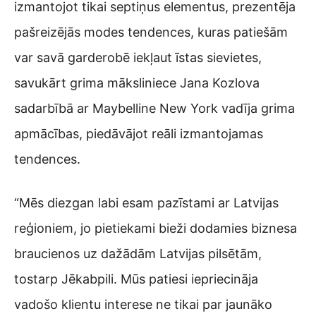
izmantojot tikai septiņus elementus, prezentēja
pašreizējās modes tendences, kuras patiešām
var savā garderobē iekļaut īstas sievietes,
savukārt grima māksliniece Jana Kozlova
sadarbībā ar Maybelline New York vadīja grima
apmācības, piedāvājot reāli izmantojamas
tendences.
“Mēs diezgan labi esam pazīstami ar Latvijas
reģioniem, jo pietiekami bieži dodamies biznesa
braucienos uz dažādām Latvijas pilsētām,
tostarp Jēkabpili. Mūs patiesi iepriecināja
vadošo klientu interese ne tikai par jaunāko