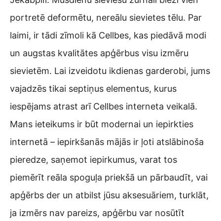
portretē deformētu, nereālu sievietes tēlu. Par
laimi, ir tādi zīmoli kā Cellbes, kas piedāvā modi
un augstas kvalitātes apģērbus visu izmēru
sievietēm. Lai izveidotu ikdienas garderobi, jums
vajadzēs tikai septiņus elementus, kurus
iespējams atrast arī Cellbes interneta veikalā.
Mans ieteikums ir būt modernai un iepirkties
internetā – iepirkšanās mājās ir ļoti atslābinoša
pieredze, saņemot iepirkumus, varat tos
piemērīt reāla spoguļa priekšā un pārbaudīt, vai
apģērbs der un atbilst jūsu aksesuāriem, turklāt,
ja izmērs nav pareizs, apģērbu var nosūtīt