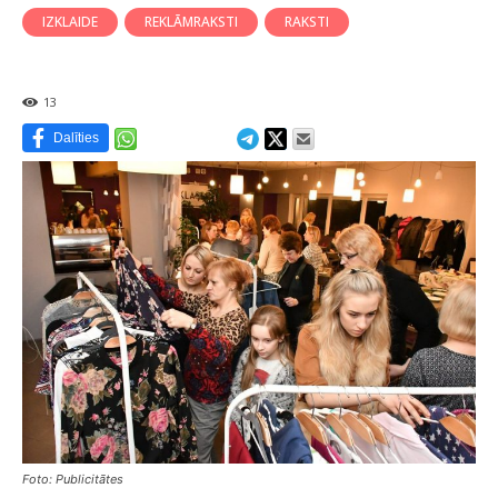
IZKLAIDE
REKLĀMRAKSTI
RAKSTI
13
Dalīties
Foto: Publicitātes