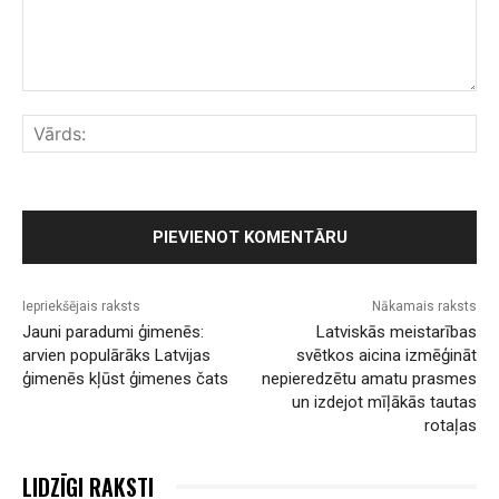
Komentārs:
Vār
Iepriekšējais raksts
Nākamais raksts
Jauni paradumi ģimenēs:
Latviskās meistarības
arvien populārāks Latvijas
svētkos aicina izmēģināt
ģimenēs kļūst ģimenes čats
nepieredzētu amatu prasmes
un izdejot mīļākās tautas
rotaļas
LIDZĪGI RAKSTI