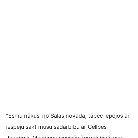
“Esmu nākusi no Salas novada, tāpēc lepojos ar
iespēju sākt mūsu sadarbību ar Cellbes
Jēkabpilī. Mūsdienu sieviešu žurnāli bieži vien