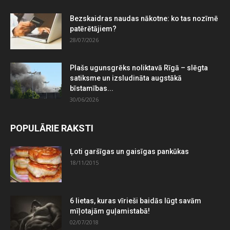
Bezskaidras naudas nākotne: ko tas nozīmē
patērētājiem?
28/07/2026
Plašs ugunsgrēks noliktavā Rīgā – slēgta
satiksme un izsludināta augstākā
bīstamības...
30/06/2026
POPULĀRIE RAKSTI
Ļoti garšīgas un gaisīgas pankūkas
18/11/2015
6 lietas, kuras vīrieši baidās lūgt savām
mīļotajām guļamistabā!
02/07/2018