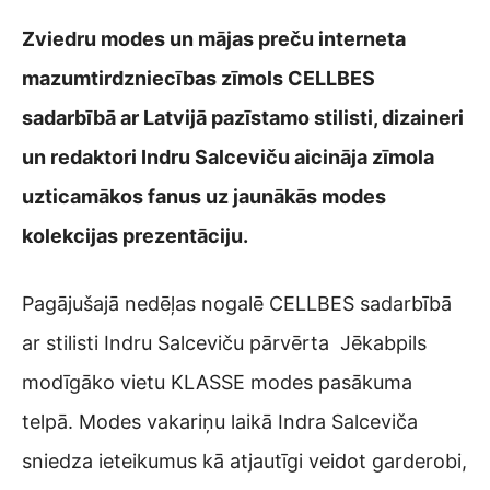
Zviedru modes un mājas preču interneta
mazumtirdzniecības zīmols CELLBES
sadarbībā ar Latvijā pazīstamo stilisti, dizaineri
un redaktori Indru Salceviču aicināja zīmola
uzticamākos fanus uz jaunākās modes
kolekcijas prezentāciju.
Pagājušajā nedēļas nogalē CELLBES sadarbībā
ar stilisti Indru Salceviču pārvērta Jēkabpils
modīgāko vietu KLASSE modes pasākuma
telpā. Modes vakariņu laikā Indra Salceviča
sniedza ieteikumus kā atjautīgi veidot garderobi,