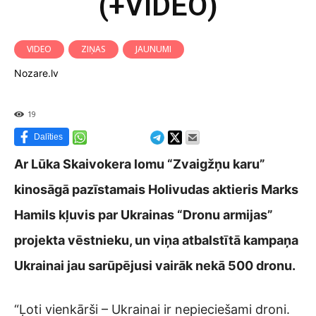
(+VIDEO)
VIDEO
ZIŅAS
JAUNUMI
Nozare.lv
19
Dalīties
Ar Lūka Skaivokera lomu “Zvaigžņu karu”
kinosāgā pazīstamais Holivudas aktieris Marks
Hamils kļuvis par Ukrainas “Dronu armijas”
projekta vēstnieku, un viņa atbalstītā kampaņa
Ukrainai jau sarūpējusi vairāk nekā 500 dronu.
“Ļoti vienkārši – Ukrainai ir nepieciešami droni.