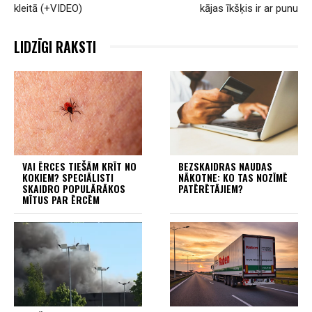
kleitā (+VIDEO)
kājas īkšķis ir ar punu
LIDZĪGI RAKSTI
VAI ĒRCES TIEŠĀM KRĪT NO
BEZSKAIDRAS NAUDAS
KOKIEM? SPECIĀLISTI
NĀKOTNE: KO TAS NOZĪMĒ
SKAIDRO POPULĀRĀKOS
PATĒRĒTĀJIEM?
MĪTUS PAR ĒRCĒM