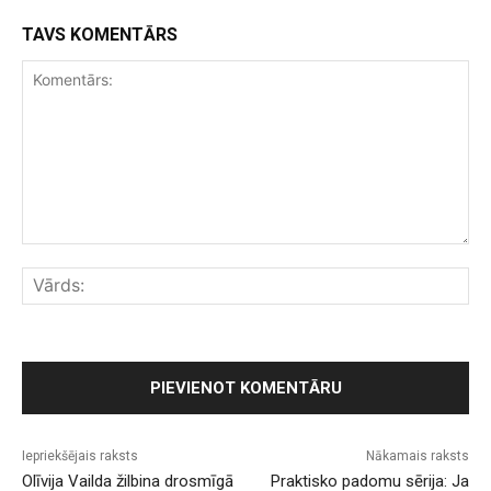
TAVS KOMENTĀRS
Komentārs:
Vār
Iepriekšējais raksts
Nākamais raksts
Olīvija Vailda žilbina drosmīgā
Praktisko padomu sērija: Ja