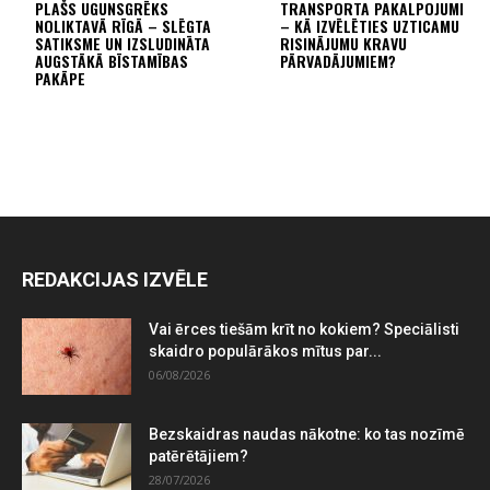
PLAŠS UGUNSGRĒKS
TRANSPORTA PAKALPOJUMI
NOLIKTAVĀ RĪGĀ – SLĒGTA
– KĀ IZVĒLĒTIES UZTICAMU
SATIKSME UN IZSLUDINĀTA
RISINĀJUMU KRAVU
AUGSTĀKĀ BĪSTAMĪBAS
PĀRVADĀJUMIEM?
PAKĀPE
REDAKCIJAS IZVĒLE
Vai ērces tiešām krīt no kokiem? Speciālisti
skaidro populārākos mītus par...
06/08/2026
Bezskaidras naudas nākotne: ko tas nozīmē
patērētājiem?
28/07/2026