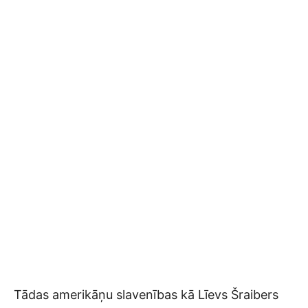
Tādas amerikāņu slavenības kā Līevs Šraibers