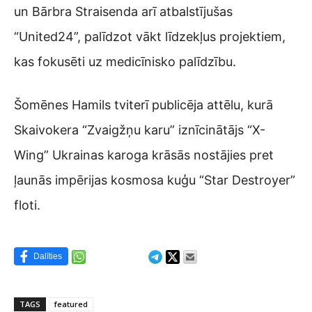
un Bārbra Straisenda arī atbalstījušas
“United24”, palīdzot vākt līdzekļus projektiem,
kas fokusēti uz medicīnisko palīdzību.
Šomēnes Hamils tviterī publicēja attēlu, kurā
Skaivokera “Zvaigžņu karu” iznīcinātājs “X-
Wing” Ukrainas karoga krāsās nostājies pret
ļaunās impērijas kosmosa kuģu “Star Destroyer”
floti.
Dalīties
TAGS
featured