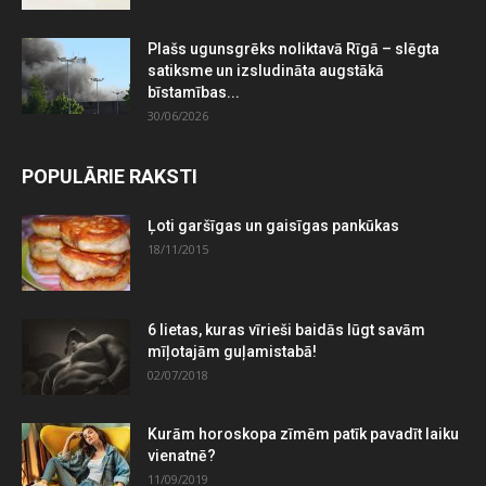
Plašs ugunsgrēks noliktavā Rīgā – slēgta
satiksme un izsludināta augstākā
bīstamības...
30/06/2026
POPULĀRIE RAKSTI
Ļoti garšīgas un gaisīgas pankūkas
18/11/2015
6 lietas, kuras vīrieši baidās lūgt savām
mīļotajām guļamistabā!
02/07/2018
Kurām horoskopa zīmēm patīk pavadīt laiku
vienatnē?
11/09/2019