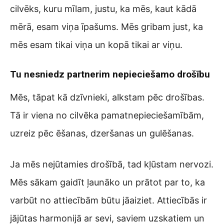
cilvēks, kuru mīlam, justu, ka mēs, kaut kādā
mērā, esam viņa īpašums. Mēs gribam just, ka
mēs esam tikai viņa un kopā tikai ar viņu.
Tu nesniedz partnerim nepieciešamo drošību
Mēs, tāpat kā dzīvnieki, alkstam pēc drošības.
Tā ir viena no cilvēka pamatnepieciešamībām,
uzreiz pēc ēšanas, dzeršanas un gulēšanas.
Ja mēs nejūtamies drošībā, tad kļūstam nervozi.
Mēs sākam gaidīt ļaunāko un prātot par to, ka
varbūt no attiecībām būtu jāaiziet. Attiecībās ir
jājūtas harmonijā ar sevi, saviem uzskatiem un