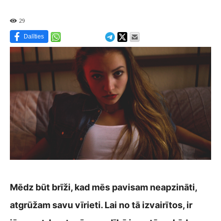
29
Dalīties
Mēdz būt brīži, kad mēs pavisam neapzināti,
atgrūžam savu vīrieti. Lai no tā izvairītos, ir