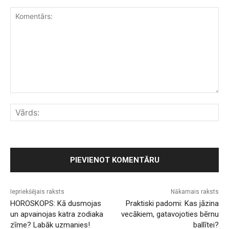
Komentārs:
Vār
Iepriekšējais raksts
Nākamais raksts
HOROSKOPS: Kā dusmojas
Praktiski padomi: Kas jāzina
un apvainojas katra zodiaka
vecākiem, gatavojoties bērnu
zīme? Labāk uzmanies!
ballītei?