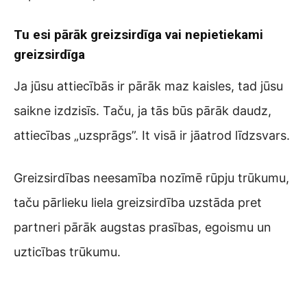
Tu esi pārāk greizsirdīga vai nepietiekami
greizsirdīga
Ja jūsu attiecībās ir pārāk maz kaisles, tad jūsu
saikne izdzisīs. Taču, ja tās būs pārāk daudz,
attiecības „uzsprāgs”. It visā ir jāatrod līdzsvars.
Greizsirdības neesamība nozīmē rūpju trūkumu,
taču pārlieku liela greizsirdība uzstāda pret
partneri pārāk augstas prasības, egoismu un
uzticības trūkumu.