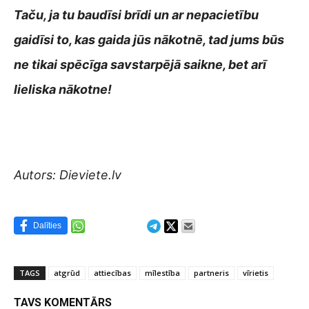
Taču, ja tu baudīsi brīdi un ar nepacietību
gaidīsi to, kas gaida jūs nākotnē, tad jums būs
ne tikai spēcīga savstarpējā saikne, bet arī
lieliska nākotne!
Autors: Dieviete.lv
Dalīties
TAGS
atgrūd
attiecības
mīlestība
partneris
vīrietis
TAVS KOMENTĀRS