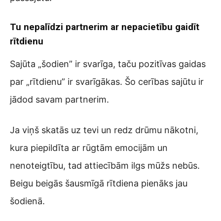
Tu nepalīdzi partnerim ar nepacietību gaidīt
rītdienu
Sajūta „šodien” ir svarīga, taču pozitīvas gaidas
par „rītdienu” ir svarīgākas. Šo cerības sajūtu ir
jādod savam partnerim.
Ja viņš skatās uz tevi un redz drūmu nākotni,
kura piepildīta ar rūgtām emocijām un
nenoteigtību, tad attiecībām ilgs mūžs nebūs.
Beigu beigās šausmīgā rītdiena pienāks jau
šodienā.