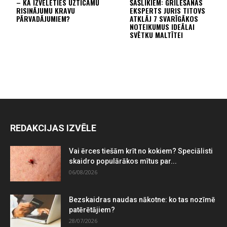
– KĀ IZVĒLĒTIES UZTICAMU
ŠAŠLIKIEM: GRILĒŠANAS
RISINĀJUMU KRAVU
EKSPERTS JURIS TITOVS
PĀRVADĀJUMIEM?
ATKLĀJ 7 SVARĪGĀKOS
NOTEIKUMUS IDEĀLAI
SVĒTKU MALTĪTEI
REDAKCIJAS IZVĒLE
Vai ērces tiešām krīt no kokiem? Speciālisti
skaidro populārākos mītus par...
06/08/2026
Bezskaidras naudas nākotne: ko tas nozīmē
patērētājiem?
28/07/2026