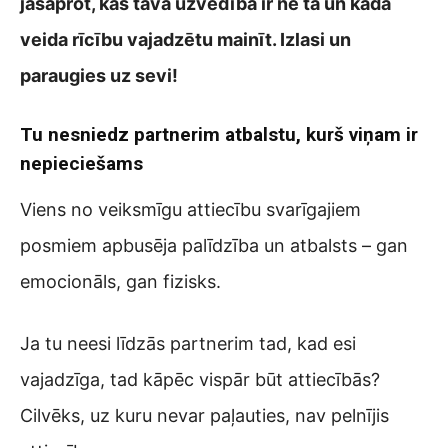
jāsaprot, kas tavā uzvedībā ir ne tā un kāda
veida rīcību vajadzētu mainīt. Izlasi un
paraugies uz sevi!
Tu nesniedz partnerim atbalstu, kurš viņam ir
nepieciešams
Viens no veiksmīgu attiecību svarīgajiem
posmiem apbusēja palīdzība un atbalsts – gan
emocionāls, gan fizisks.
Ja tu neesi līdzās partnerim tad, kad esi
vajadzīga, tad kāpēc vispār būt attiecībās?
Cilvēks, uz kuru nevar paļauties, nav pelnījis