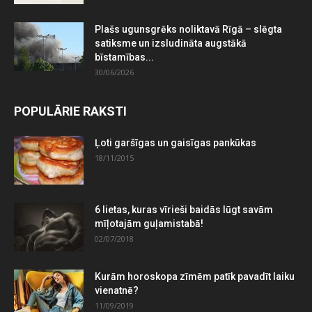
Plašs ugunsgrēks noliktavā Rīgā – slēgta
satiksme un izsludināta augstākā
bīstamības...
30/06/2026
POPULĀRIE RAKSTI
Ļoti garšīgas un gaisīgas pankūkas
18/11/2015
6 lietas, kuras vīrieši baidās lūgt savām
mīļotajām guļamistabā!
02/07/2018
Kurām horoskopa zīmēm patīk pavadīt laiku
vienatnē?
11/09/2019