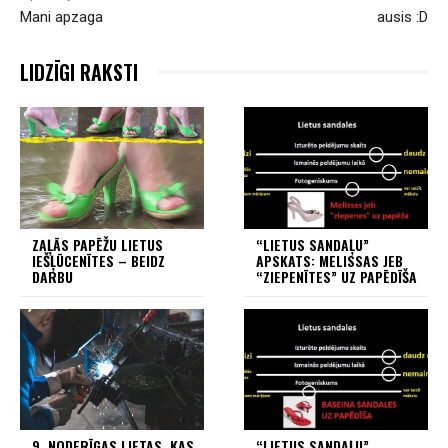
Mani apzaga
ausis :D
LIDZĪGI RAKSTI
ZAĻĀS PAPĒŽU LIETUS
“LIETUS SANDAĻU”
IEŠĻŪCENĪTES – BEIDZ
APSKATS: MELISSAS JEB
DARBU
“ZIEPENĪTES” UZ PAPĒDĪŠA
9. NODERĪGAS LIETAS, KAS
“LIETUS SANDAĻU”