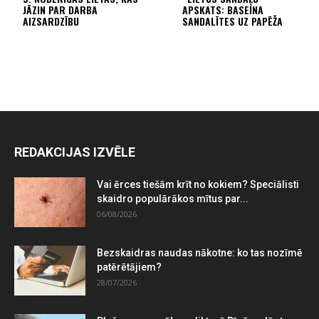
JĀZIN PAR DARBA
APSKATS: BASEINA
AIZSARDZĪBU
SANDALĪTES UZ PAPĒŽA
REDAKCIJAS IZVĒLE
Vai ērces tiešām krīt no kokiem? Speciālisti
skaidro populārākos mītus par...
06/08/2026
Bezskaidras naudas nākotne: ko tas nozīmē
patērētājiem?
28/07/2026