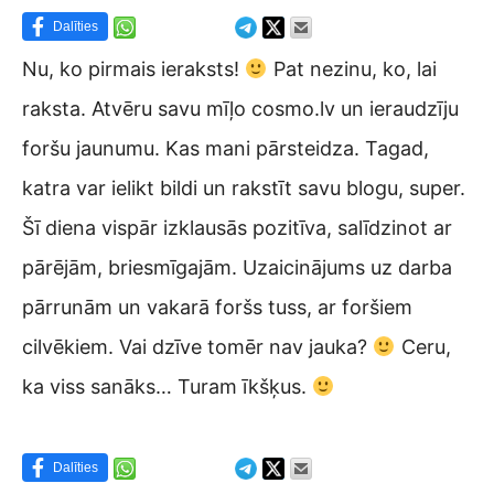
Dalīties
Nu, ko pirmais ieraksts!
Pat nezinu, ko, lai
raksta. Atvēru savu mīļo cosmo.lv un ieraudzīju
foršu jaunumu. Kas mani pārsteidza. Tagad,
katra var ielikt bildi un rakstīt savu blogu, super.
Šī diena vispār izklausās pozitīva, salīdzinot ar
pārējām, briesmīgajām. Uzaicinājums uz darba
pārrunām un vakarā foršs tuss, ar foršiem
cilvēkiem. Vai dzīve tomēr nav jauka?
Ceru,
ka viss sanāks… Turam īkšķus.
Dalīties