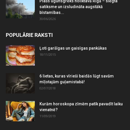
Plašs ugunsgrēks noliktavā Rīgā – slēgta
satiksme un izsludināta augstākā
bīstamības...
30/06/2026
POPULĀRIE RAKSTI
Ļoti garšīgas un gaisīgas pankūkas
18/11/2015
6 lietas, kuras vīrieši baidās lūgt savām
mīļotajām guļamistabā!
02/07/2018
Kurām horoskopa zīmēm patīk pavadīt laiku
vienatnē?
11/09/2019