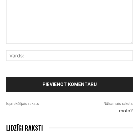
Komentārs:
Vār
Iepriekšējais raksts
Nākamais raksts
…
moto?
LIDZĪGI RAKSTI