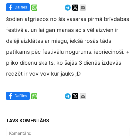
Dalīties
šodien atgriezos no šīs vasaras pirmā brīvdabas
festivāla. un lai gan manas acis vēl aizvien ir
daļēji aizklātas ar miegu, iekšā rosās tāds
patīkams pēc festivālu nogurums. iepriecinoši. +
pliko dibenu skaits, ko šajās 3 dienās izdevās
redzēt ir vov vov kur jauks ;D
Dalīties
TAVS KOMENTĀRS