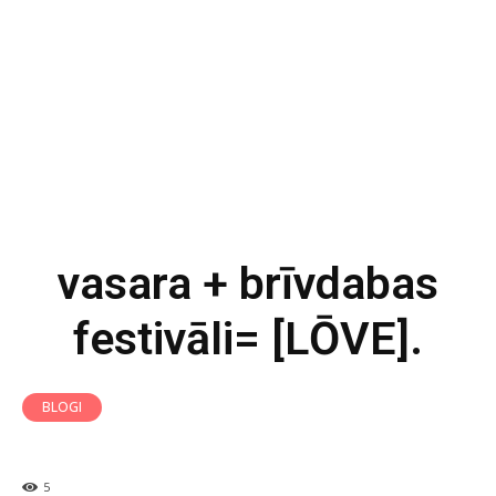
vasara + brīvdabas
festivāli= [LŌVE].
BLOGI
5