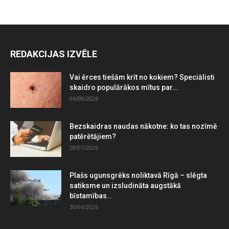
REDAKCIJAS IZVĒLE
Vai ērces tiešām krīt no kokiem? Speciālisti
skaidro populārākos mītus par...
06/08/2026
Bezskaidras naudas nākotne: ko tas nozīmē
patērētājiem?
28/07/2026
Plašs ugunsgrēks noliktavā Rīgā – slēgta
satiksme un izsludināta augstākā
bīstamības...
30/06/2026