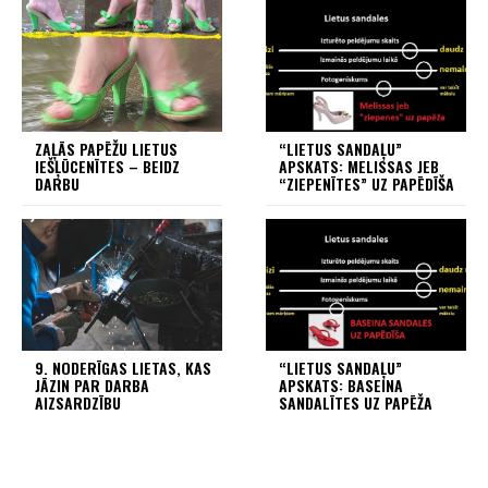
ZAĻĀS PAPĒŽU LIETUS
“LIETUS SANDAĻU”
IEŠĻŪCENĪTES – BEIDZ
APSKATS: MELISSAS JEB
DARBU
“ZIEPENĪTES” UZ PAPĒDĪŠA
9. NODERĪGAS LIETAS, KAS
“LIETUS SANDAĻU”
JĀZIN PAR DARBA
APSKATS: BASEINA
AIZSARDZĪBU
SANDALĪTES UZ PAPĒŽA