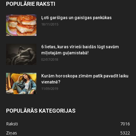
POPULĀRIE RAKSTI
Ļoti garšīgas un gaisīgas pankūkas
18/11/2015
6 lietas, kuras vīrieši baidās lūgt savām
mīļotajām guļamistabā!
02/07/2018
Kurām horoskopa zīmēm patīk pavadīt laiku
vienatnē?
11/09/2019
POPULĀRĀS KATEGORIJAS
Raksti
7016
Ziņas
5322