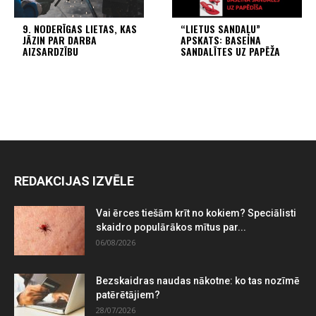
9. NODERĪGAS LIETAS, KAS
“LIETUS SANDAĻU”
JĀZIN PAR DARBA
APSKATS: BASEINA
AIZSARDZĪBU
SANDALĪTES UZ PAPĒŽA
REDAKCIJAS IZVĒLE
Vai ērces tiešām krīt no kokiem? Speciālisti
skaidro populārākos mītus par...
06/08/2026
Bezskaidras naudas nākotne: ko tas nozīmē
patērētājiem?
28/07/2026