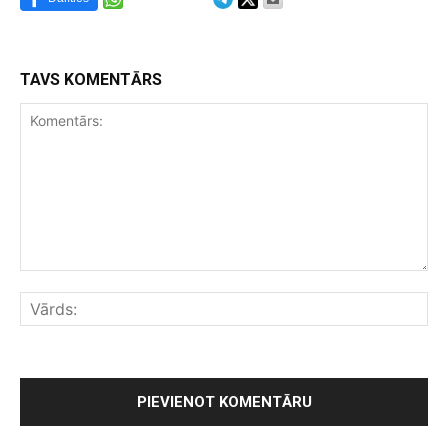
TAVS KOMENTĀRS
Komentārs:
Vār