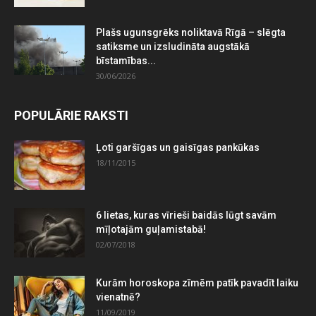
Plašs ugunsgrēks noliktavā Rīgā – slēgta
satiksme un izsludināta augstākā
bīstamības...
30/06/2026
POPULĀRIE RAKSTI
Ļoti garšīgas un gaisīgas pankūkas
18/11/2015
6 lietas, kuras vīrieši baidās lūgt savām
mīļotajām guļamistabā!
02/07/2018
Kurām horoskopa zīmēm patīk pavadīt laiku
vienatnē?
11/09/2019