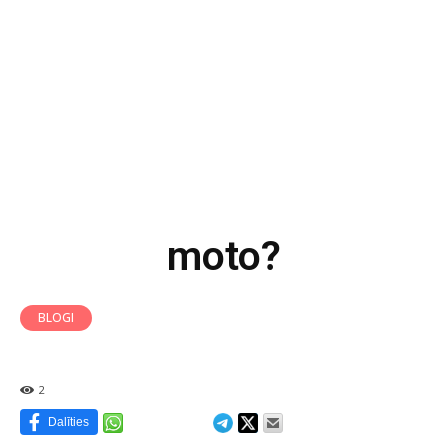
moto?
BLOGI
2
Dalīties