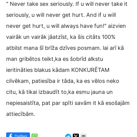
" Never take sex seriously. If u will never take it
seriously, u will never get hurt. And if u will
never get hurt, u will always have fun!" aizvien
vairāk un vairāk jāatzīst, ka šis citāts 100%
atbilst mana šī brīža dzīves posmam. lai arī kā
man gribētos teikt,ka es šobrīd alkstu
ieritināties blakus kādam KONKURĒTAM
cilvēkam, patiesība ir tāda, ka es vēlos neko
citu, kā tikai izbaudīt to,ka esmu jauna un
nepiesaistīta, pat par spīti savām it kā esošajām
attiecībām.
Dalīties