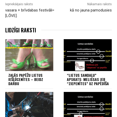
Iepriekšējais raksts
Nākamais raksts
vasara + brīvdabas festivāli=
kā no jauna pamodusies
[LŌVE].
LIDZĪGI RAKSTI
ZAĻĀS PAPĒŽU LIETUS
“LIETUS SANDAĻU”
IEŠĻŪCENĪTES – BEIDZ
APSKATS: MELISSAS JEB
DARBU
“ZIEPENĪTES” UZ PAPĒDĪŠA