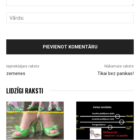
Komentārs:
Vār
Iepriekšējais raksts
Nākamais raksts
zemenes
Tikai bez panikas!
LIDZĪGI RAKSTI