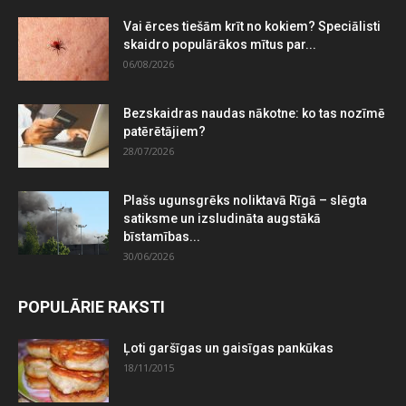
Vai ērces tiešām krīt no kokiem? Speciālisti
skaidro populārākos mītus par...
06/08/2026
Bezskaidras naudas nākotne: ko tas nozīmē
patērētājiem?
28/07/2026
Plašs ugunsgrēks noliktavā Rīgā – slēgta
satiksme un izsludināta augstākā
bīstamības...
30/06/2026
POPULĀRIE RAKSTI
Ļoti garšīgas un gaisīgas pankūkas
18/11/2015