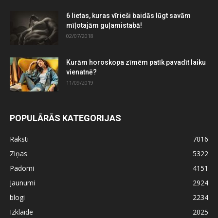
6 lietas, kuras vīrieši baidās lūgt savām
mīļotajām guļamistabā!
02/07/2018
Kurām horoskopa zīmēm patīk pavadīt laiku
vienatnē?
11/09/2019
POPULĀRĀS KATEGORIJAS
Raksti
7016
Ziņas
5322
Padomi
4151
Jaunumi
2924
blogi
2234
Izklaide
2025