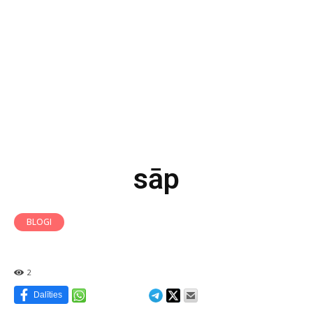
sāp
BLOGI
2
Dalīties