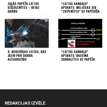
ZAĻĀS PAPĒŽU LIETUS
“LIETUS SANDAĻU”
IEŠĻŪCENĪTES – BEIDZ
APSKATS: MELISSAS JEB
DARBU
“ZIEPENĪTES” UZ PAPĒDĪŠA
9. NODERĪGAS LIETAS, KAS
“LIETUS SANDAĻU”
JĀZIN PAR DARBA
APSKATS: BASEINA
AIZSARDZĪBU
SANDALĪTES UZ PAPĒŽA
REDAKCIJAS IZVĒLE