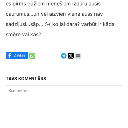
es pirms dažiem mēnešiem izdūru ausīs
caurumus…un vēl aizvien viena auss nav
sadzijusi…sāp… :’-( ko lai dara? varbūt ir kāda
smēre vai kas?
Dalīties
TAVS KOMENTĀRS