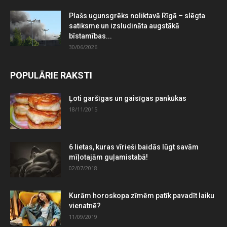
Plašs ugunsgrēks noliktavā Rīgā – slēgta
satiksme un izsludināta augstākā
bīstamības...
30/06/2026
POPULĀRIE RAKSTI
Ļoti garšīgas un gaisīgas pankūkas
18/11/2015
6 lietas, kuras vīrieši baidās lūgt savām
mīļotajām guļamistabā!
02/07/2018
Kurām horoskopa zīmēm patīk pavadīt laiku
vienatnē?
11/09/2019