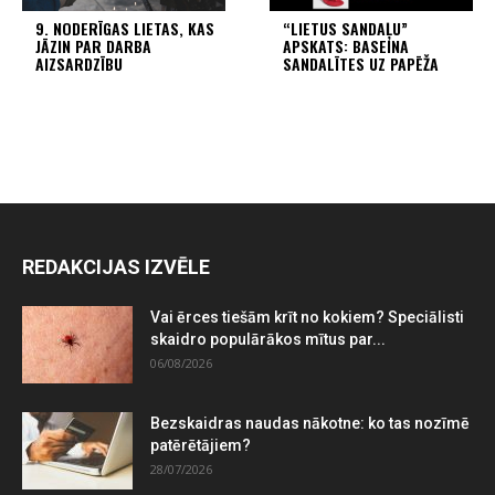
9. NODERĪGAS LIETAS, KAS
“LIETUS SANDAĻU”
JĀZIN PAR DARBA
APSKATS: BASEINA
AIZSARDZĪBU
SANDALĪTES UZ PAPĒŽA
REDAKCIJAS IZVĒLE
Vai ērces tiešām krīt no kokiem? Speciālisti
skaidro populārākos mītus par...
06/08/2026
Bezskaidras naudas nākotne: ko tas nozīmē
patērētājiem?
28/07/2026