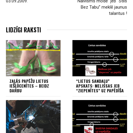
03.09.2009.
“Naivisms modē” jeb “Stils
Bez Tabu” meklē jaunus
talantus !
LIDZĪGI RAKSTI
ZAĻĀS PAPĒŽU LIETUS
“LIETUS SANDAĻU”
IEŠĻŪCENĪTES – BEIDZ
APSKATS: MELISSAS JEB
DARBU
“ZIEPENĪTES” UZ PAPĒDĪŠA