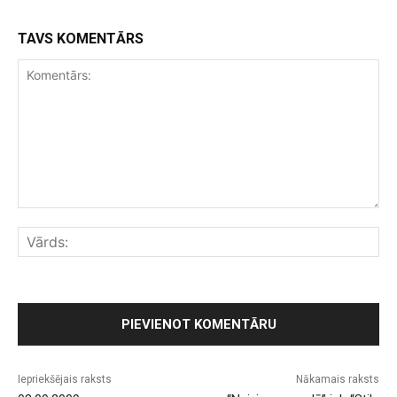
TAVS KOMENTĀRS
Komentārs:
Vār
Iepriekšējais raksts
Nākamais raksts