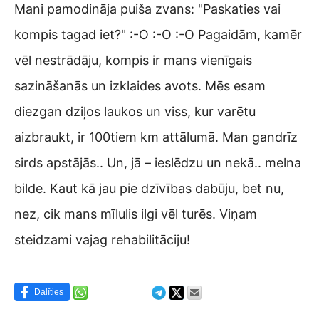
Mani pamodināja puiša zvans: "Paskaties vai
kompis tagad iet?" :-O :-O :-O Pagaidām, kamēr
vēl nestrādāju, kompis ir mans vienīgais
sazināšanās un izklaides avots. Mēs esam
diezgan dziļos laukos un viss, kur varētu
aizbraukt, ir 100tiem km attālumā. Man gandrīz
sirds apstājās.. Un, jā – ieslēdzu un nekā.. melna
bilde. Kaut kā jau pie dzīvības dabūju, bet nu,
nez, cik mans mīlulis ilgi vēl turēs. Viņam
steidzami vajag rehabilitāciju!
Dalīties