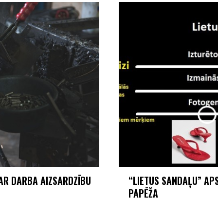
PAR DARBA AIZSARDZĪBU
“LIETUS SANDAĻU” AP
PAPĒŽA