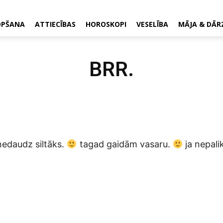
OPŠANA
ATTIECĪBAS
HOROSKOPI
VESELĪBA
MĀJA & DĀR
BRR.
k nedaudz siltāks.
tagad gaidām vasaru.
ja nepali