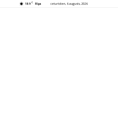
C
18.9
ceturtdien, 6 augusts, 2026
Rīga