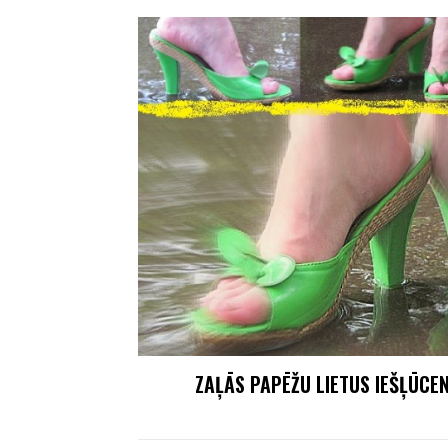
ZAĻĀS PAPĒŽU LIETUS IEŠĻŪCEN