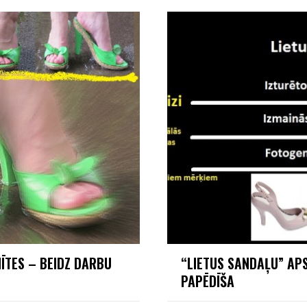
ĪTES – BEIDZ DARBU
“LIETUS SANDAĻU” APS
PAPĒDĪŠA