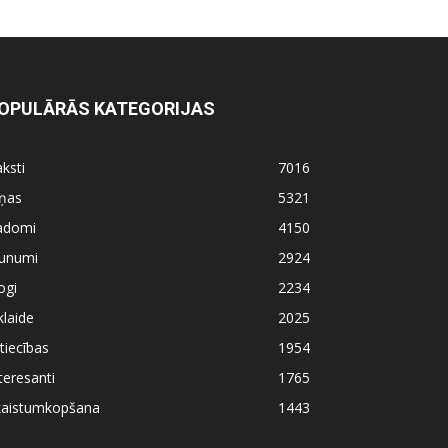
OPULĀRĀS KATEGORIJAS
ksti
7016
iņas
5321
adomi
4150
aunumi
2924
ogi
2234
klaide
2025
tiecības
1954
teresanti
1765
kaistumkopšana
1443