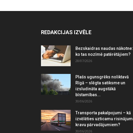
REDAKCIJAS IZVĒLE
Bezskaidras naudas nākotne:
ko tas nozīmē patērētājiem?
28/07/2026
Plašs ugunsgrēks noliktavā
Rīgā – slēgta satiksme un
izsludināta augstākā
bīstamības...
30/06/2026
Transporta pakalpojumi – kā
izvēlēties uzticamu risināju
kravu pārvadājumiem?
30/06/2026