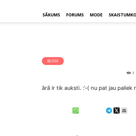
SĀKUMS
FORUMS
MODE
SKAISTUMK
BLOGI
3
ārā ir tik auksti. :’-( nu pat jau palie