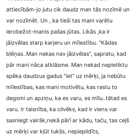
attiecībām-jo jutu cik daudz man tās nozīmē un
var nozīmēt. Un , ka tieši tas mani varētu
ierobežot-manis pašas jūtas. Likās ,ka ir
jāizvēlas starp karjeru un mīlestību. "Kādas
blēņas..Man nekas nav jāizvēlas", sapratu, kad
pār mani nāca atklāsme. Man nekad nepietiktu
spēka daudzus gadus "iet" uz mērķi, ja nebūtu
mīlestības, kas mani motivētu, kas rastu to
degsmi un apziņu, ka es varu, es mīlu..tātad es
varu. Ir taisnība, ka cilvēks, kad ir viens var
sasniegt vairāk,nekā pārī ar kādu, taču, tas ceļš
uz mērķi var kļūt tukšs, nepiepildīts,