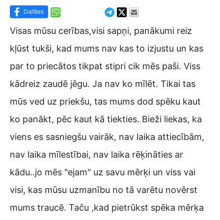
Dalīties
Visas mūsu cerības,visi sapņi, panākumi reiz
kļūst tukši, kad mums nav kas to izjustu un kas
par to priecātos tikpat stipri cik mēs paši. Viss
kādreiz zaudē jēgu. Ja nav ko mīlēt. Tikai tas
mūs ved uz priekšu, tas mums dod spēku kaut
ko panākt, pēc kaut kā tiekties. Bieži liekas, ka
viens es sasniegšu vairāk, nav laika attiecībām,
nav laika mīlestībai, nav laika rēķināties ar
kādu..jo mēs "ejam" uz savu mērķi un viss vai
visi, kas mūsu uzmanību no tā varētu novērst
mums traucē. Taču ,kad pietrūkst spēka mērķa