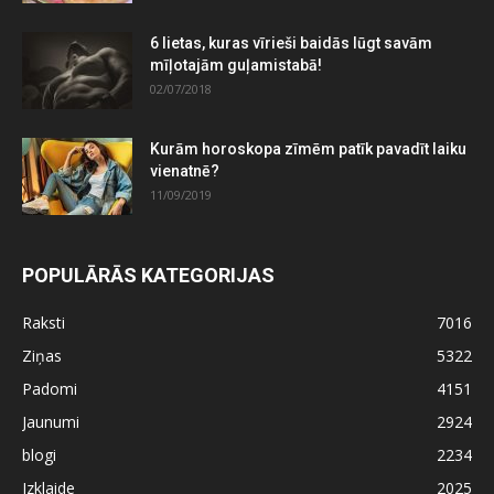
6 lietas, kuras vīrieši baidās lūgt savām
mīļotajām guļamistabā!
02/07/2018
Kurām horoskopa zīmēm patīk pavadīt laiku
vienatnē?
11/09/2019
POPULĀRĀS KATEGORIJAS
Raksti
7016
Ziņas
5322
Padomi
4151
Jaunumi
2924
blogi
2234
Izklaide
2025