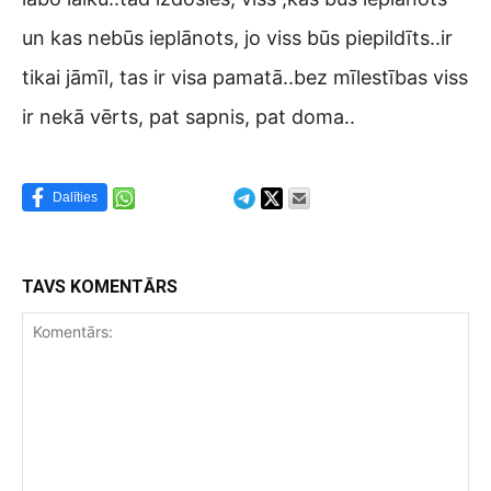
un kas nebūs ieplānots, jo viss būs piepildīts..ir
tikai jāmīl, tas ir visa pamatā..bez mīlestības viss
ir nekā vērts, pat sapnis, pat doma..
Dalīties
TAVS KOMENTĀRS