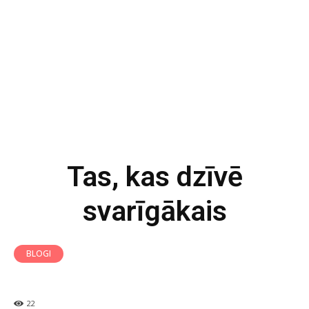
Tas, kas dzīvē
svarīgākais
BLOGI
22