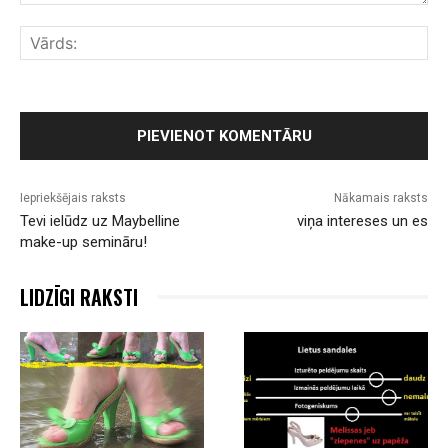
Komentārs:
Vār
Iepriekšējais raksts
Nākamais raksts
Tevi ielūdz uz Maybelline
viņa intereses un es
make-up semināru!
LIDZĪGI RAKSTI