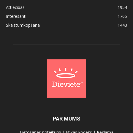
Attiecības
1954
Interesanti
1765
Skaistumkopšana
1443
PAR MUMS
Lietošanas noteikumi
|
Ētikas kodeks
|
Reklāma