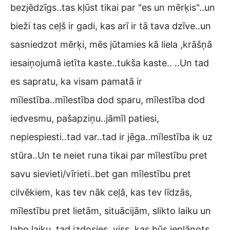
bezjēdzīgs..tas kļūst tikai par "es un mērķis"..un
bieži tas ceļš ir gadi, kas arī ir tā tava dzīve..un
sasniedzot mērķi, mēs jūtamies kā liela ,krāšņā
iesaiņojumā ietīta kaste..tukša kaste.. ..Un tad
es sapratu, ka visam pamatā ir
mīlestība..mīlestība dod sparu, mīlestība dod
iedvesmu, pašapziņu..jāmīl patiesi,
nepiespiesti..tad var..tad ir jēga..mīlestība ik uz
stūra..Un te neiet runa tikai par mīlestību pret
savu sievieti/vīrieti..bet gan mīlestību pret
cilvēkiem, kas tev nāk ceļā, kas tev līdzās,
mīlestību pret lietām, situācijām, slikto laiku un
labo laiku..tad izdosies, viss ,kas būs ieplānots