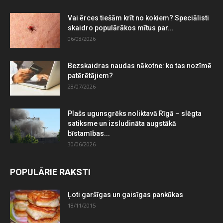
Vai ērces tiešām krīt no kokiem? Speciālisti
skaidro populārākos mītus par...
06/08/2026
Bezskaidras naudas nākotne: ko tas nozīmē
patērētājiem?
28/07/2026
Plašs ugunsgrēks noliktavā Rīgā – slēgta
satiksme un izsludināta augstākā
bīstamības...
30/06/2026
POPULĀRIE RAKSTI
Ļoti garšīgas un gaisīgas pankūkas
18/11/2015