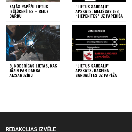
ZAĻĀS PAPĒŽU LIETUS
“LIETUS SANDAĻU”
IEŠĻŪCENĪTES – BEIDZ
APSKATS: MELISSAS JEB
DARBU
“ZIEPENĪTES” UZ PAPĒDĪŠA
9. NODERĪGAS LIETAS, KAS
“LIETUS SANDAĻU”
JĀZIN PAR DARBA
APSKATS: BASEINA
AIZSARDZĪBU
SANDALĪTES UZ PAPĒŽA
REDAKCIJAS IZVĒLE