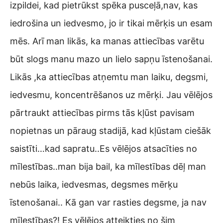
izpildei, kad pietrūkst spēka pusceļā,nav, kas
iedrošina un iedvesmo, jo ir tikai mērķis un esam
mēs. Arī man likās, ka manas attiecības varētu
būt slogs manu mazo un lielo sapņu īstenošanai.
Likās ,ka attiecības atņemtu man laiku, degsmi,
iedvesmu, koncentrēšanos uz mērķi. Jau vēlējos
pārtraukt attiecības pirms tās kļūst pavisam
nopietnas un pāraug stadijā, kad kļūstam ciešāk
saistīti…kad sapratu..Es vēlējos atsacīties no
mīlestības..man bija bail, ka mīlestības dēļ man
nebūs laika, iedvesmas, degsmes mērķu
īstenošanai.. Kā gan var rasties degsme, ja nav
mīlestības?! Es vēlējos atteikties no šim