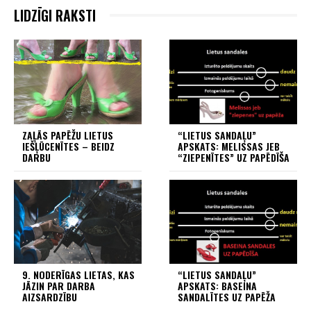
LIDZĪGI RAKSTI
ZAĻĀS PAPĒŽU LIETUS
“LIETUS SANDAĻU”
IEŠĻŪCENĪTES – BEIDZ
APSKATS: MELISSAS JEB
DARBU
“ZIEPENĪTES” UZ PAPĒDĪŠA
9. NODERĪGAS LIETAS, KAS
“LIETUS SANDAĻU”
JĀZIN PAR DARBA
APSKATS: BASEINA
AIZSARDZĪBU
SANDALĪTES UZ PAPĒŽA