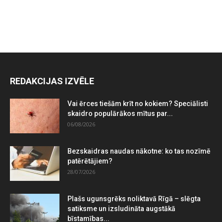
REDAKCIJAS IZVĒLE
Vai ērces tiešām krīt no kokiem? Speciālisti
skaidro populārākos mītus par...
06/08/2026
Bezskaidras naudas nākotne: ko tas nozīmē
patērētājiem?
28/07/2026
Plašs ugunsgrēks noliktavā Rīgā – slēgta
satiksme un izsludināta augstākā
bīstamības...