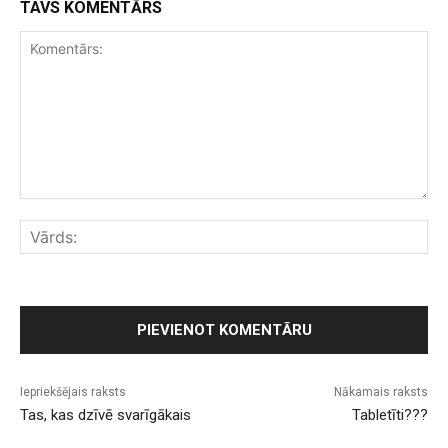
TAVS KOMENTĀRS
Komentārs:
Vār
Iepriekšējais raksts
Nākamais raksts
Tas, kas dzīvē svarīgākais
Tabletīti???