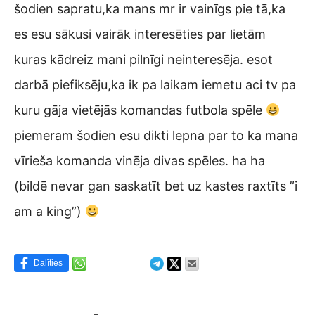
šodien sapratu,ka mans mr ir vainīgs pie tā,ka
es esu sākusi vairāk interesēties par lietām
kuras kādreiz mani pilnīgi neinteresēja. esot
darbā piefiksēju,ka ik pa laikam iemetu aci tv pa
kuru gāja vietējās komandas futbola spēle
piemeram šodien esu dikti lepna par to ka mana
vīrieša komanda vinēja divas spēles. ha ha
(bildē nevar gan saskatīt bet uz kastes raxtīts ”i
am a king”)
Dalīties