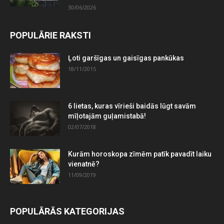
30/06/2026
POPULĀRIE RAKSTI
Ļoti garšīgas un gaisīgas pankūkas
18/11/2015
6 lietas, kuras vīrieši baidās lūgt savām
mīļotajām guļamistabā!
02/07/2018
Kurām horoskopa zīmēm patīk pavadīt laiku
vienatnē?
11/09/2019
POPULĀRĀS KATEGORIJAS