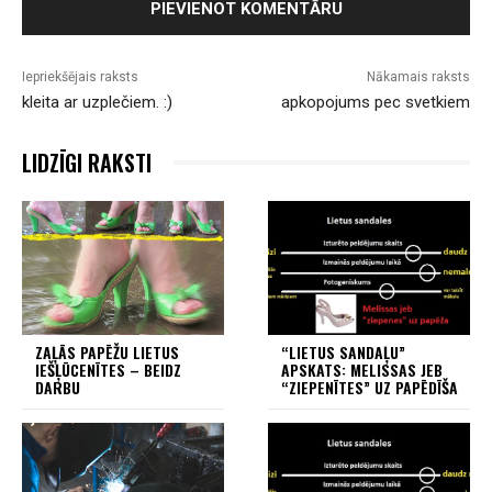
Iepriekšējais raksts
Nākamais raksts
kleita ar uzplečiem. :)
apkopojums pec svetkiem
LIDZĪGI RAKSTI
ZAĻĀS PAPĒŽU LIETUS
“LIETUS SANDAĻU”
IEŠĻŪCENĪTES – BEIDZ
APSKATS: MELISSAS JEB
DARBU
“ZIEPENĪTES” UZ PAPĒDĪŠA