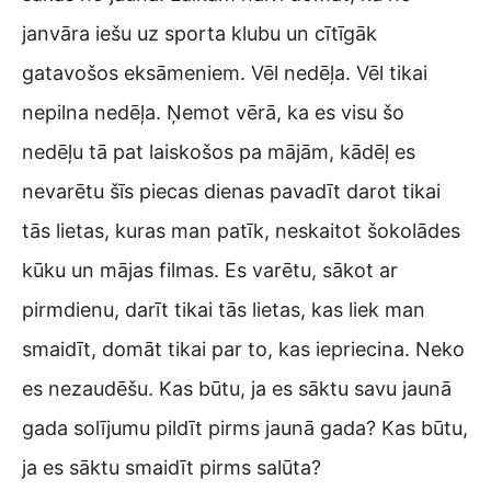
janvāra iešu uz sporta klubu un cītīgāk
gatavošos eksāmeniem. Vēl nedēļa. Vēl tikai
nepilna nedēļa. Ņemot vērā, ka es visu šo
nedēļu tā pat laiskošos pa mājām, kādēļ es
nevarētu šīs piecas dienas pavadīt darot tikai
tās lietas, kuras man patīk, neskaitot šokolādes
kūku un mājas filmas. Es varētu, sākot ar
pirmdienu, darīt tikai tās lietas, kas liek man
smaidīt, domāt tikai par to, kas iepriecina. Neko
es nezaudēšu. Kas būtu, ja es sāktu savu jaunā
gada solījumu pildīt pirms jaunā gada? Kas būtu,
ja es sāktu smaidīt pirms salūta?