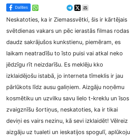
Dalīties
Neskatoties, ka ir Ziemassvētki, šis ir kārtējais
svētdienas vakars un pēc ierastās filmas rodas
daudz sakrājušos kunkstienu, piemēram, es
laikam neatradīšu to īsto puisi vai atkal neko
jēdzīgu rīt neizdarīšu. Es meklēju kko
izklaidējošu istabā, jo interneta tīmeklis ir jau
pārlūkots līdz ausu galiņiem. Aizgāju noņēmu
kosmētiku un uzvilku savu lielo t-kreklu un īsos
zvaigznīšu šortiņus, neskatoties, ka ir tikai
deviņi es vairs nezinu, kā sevi izklaidēt! Vēlreiz
aizgāju uz tualeti un ieskatijos spogulī, aplūkoju