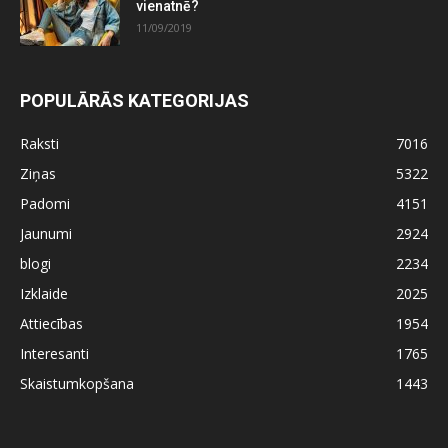
vienatnē?
11/09/2019
POPULĀRĀS KATEGORIJAS
Raksti
7016
Ziņas
5322
Padomi
4151
Jaunumi
2924
blogi
2234
Izklaide
2025
Attiecības
1954
Interesanti
1765
Skaistumkopšana
1443