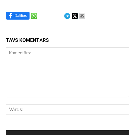
Dalīties
TAVS KOMENTĀRS
Komentārs:
Vār