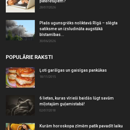
patērētājiem?
28/07/2026
Plašs ugunsgrēks noliktavā Rīgā – slēgta
satiksme un izsludināta augstākā
bīstamības...
30/06/2026
POPULĀRIE RAKSTI
Ļoti garšīgas un gaisīgas pankūkas
18/11/2015
6 lietas, kuras vīrieši baidās lūgt savām
mīļotajām guļamistabā!
02/07/2018
Kurām horoskopa zīmēm patīk pavadīt laiku