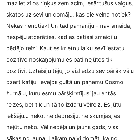
mazliet zilos riņķus zem acīm, iesārtušus vaigus,
skatos uz sevi un domāju, kas pie velna notiek?
Nekas nenotiek! Un tad pamanīju – nav smaida,
nespēju atcerēties, kad es patiesi smaidīju
pēdējo reizi. Kaut es krietnu laiku sevī iestatu
pozitīvo noskaņojumu es pati nejūtos tik
pozitīvi. Uztaisīju tēju, jo aizliedzu sev pārāk vēlu
dzert kafiju, ieveļos gultā un paņemu Cosmo
žurnālu, kuru esmu pāršķirstījusi jau entās
reizes, bet tik un tā to izdaru vēlreiz. Es jūtu
iekšēju… neko, ne depresiju, ne skumjas, es
nejūtu neko. Vēl nedēļa un jauns gads, viss
sākas no jauna. Laikam naivi domāt, ka no