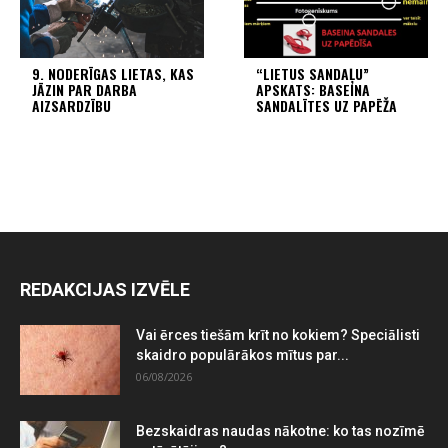
9. NODERĪGAS LIETAS, KAS
“LIETUS SANDAĻU”
JĀZIN PAR DARBA
APSKATS: BASEINA
AIZSARDZĪBU
SANDALĪTES UZ PAPĒŽA
REDAKCIJAS IZVĒLE
Vai ērces tiešām krīt no kokiem? Speciālisti
skaidro populārākos mītus par...
06/08/2026
Bezskaidras naudas nākotne: ko tas nozīmē