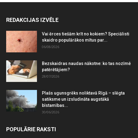
REDAKCIJAS IZVĒLE
Vai ērces tiešām krīt no kokiem? Speciālisti
skaidro populārākos mītus par...
06/08/2026
Bezskaidras naudas nākotne: ko tas nozīmē
patērētājiem?
28/07/2026
Plašs ugunsgrēks noliktavā Rīgā – slēgta
satiksme un izsludināta augstākā
bīstamības...
30/06/2026
POPULĀRIE RAKSTI