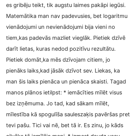
es gribēju teikt, tik augstu laimes pakāpi iegūsi.
Matemātika man nav padevusies, bet logaritmu
vienādojumi un nevienādojumi bija vieni no
tiem,kas padevās mazliet vieglāk. Pietiek dzīvē
darīt lietas, kuras nedod pozitīvu rezultātu.
Pietiek domāt,ka mēs dzīvojam citiem, jo
pienāks laiks,kad jāsāk dzīvot sev. Liekas, ka
man šis laiks pienāca un pienāca skaisti. Tagad
manos plānos ietilpst: * iemācīties mīlēt visus
bez izņēmuma. Jo tad, kad sākam mīlēt,
mīlestība kā spogulīša sauleszaķis pavēršas pret
tevi pašu. Tici vai nē, bet tā ir. Es zinu, jo kāds