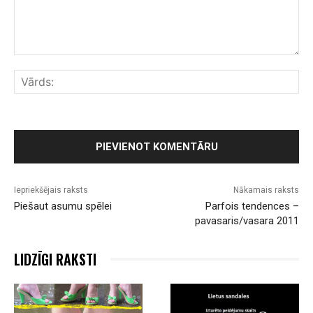
Komentārs:
Vār
Iepriekšējais raksts
Nākamais raksts
Piešaut asumu spēlei
Parfois tendences –
pavasaris/vasara 2011
LIDZĪGI RAKSTI