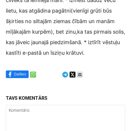
cilvēks tā iemīlēja mani. * izmest daudz vecu
lietu, kas atgādina pagātni(vienīgi grūti būs
šķirties no siltajām ziemas čībām un manām
mīļākajām kurpēm), bet zinu,ka tas pirmais solis,
kas jāveic jaunajā piedzimšanā. * iztīrīt vēstuļu
kastīti e-pastā un īsziņu krātuvi.
Dalīties
TAVS KOMENTĀRS