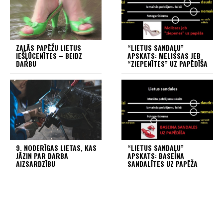
ZAĻĀS PAPĒŽU LIETUS
“LIETUS SANDAĻU”
IEŠĻŪCENĪTES – BEIDZ
APSKATS: MELISSAS JEB
DARBU
“ZIEPENĪTES” UZ PAPĒDĪŠA
9. NODERĪGAS LIETAS, KAS
“LIETUS SANDAĻU”
JĀZIN PAR DARBA
APSKATS: BASEINA
AIZSARDZĪBU
SANDALĪTES UZ PAPĒŽA