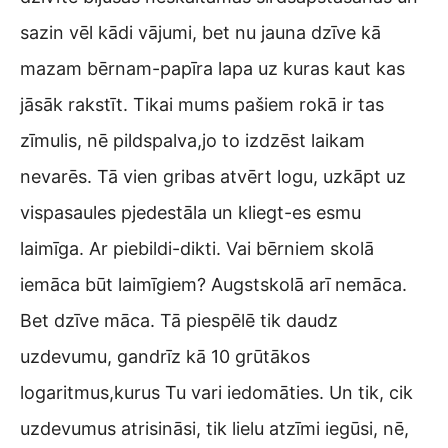
sazin vēl kādi vājumi, bet nu jauna dzīve kā
mazam bērnam-papīra lapa uz kuras kaut kas
jāsāk rakstīt. Tikai mums pašiem rokā ir tas
zīmulis, nē pildspalva,jo to izdzēst laikam
nevarēs. Tā vien gribas atvērt logu, uzkāpt uz
vispasaules pjedestāla un kliegt-es esmu
laimīga. Ar piebildi-dikti. Vai bērniem skolā
iemāca būt laimīgiem? Augstskolā arī nemāca.
Bet dzīve māca. Tā piespēlē tik daudz
uzdevumu, gandrīz kā 10 grūtākos
logaritmus,kurus Tu vari iedomāties. Un tik, cik
uzdevumus atrisināsi, tik lielu atzīmi iegūsi, nē,