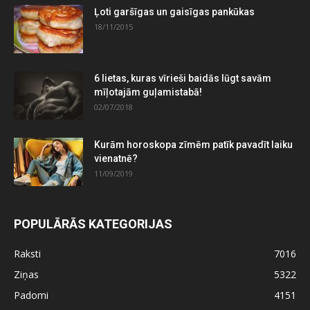
Ļoti garšīgas un gaisīgas pankūkas
18/11/2015
6 lietas, kuras vīrieši baidās lūgt savām
mīļotajām guļamistabā!
02/07/2018
Kurām horoskopa zīmēm patīk pavadīt laiku
vienatnē?
11/09/2019
POPULĀRĀS KATEGORIJAS
Raksti
7016
Ziņas
5322
Padomi
4151