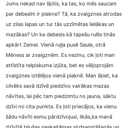
Jums nekad nav šķitis, ka tas, ko mēs saucam
par debesīm ir plakne? Tā, ka zvaigznes atrodas
uz zilas lapas un tur tās uzzīmētas lielākas un
mazākas? Un ka debesis kā tapešu rullis tinās
apkārt Zemei. Vienā ruļļa pusē Saule, otrā
Mēness ar zvaigznēm. Es nezinu, cik ļoti man
attīstīta telpiskuma izjūta, bet es vēljoprojām
zvaigznes iztēlējos vienā plaknē. Man šķiet, ka
cilvēks savā dzīvē piedzīvo vairākas mazas
nāvītes, lai pēc tam piedzimtu no jauna, sāktu
dzīvi no cita punkta. Es ļoti priecājos, ka vienu
šādu nāvīti esmu pārdzīvojusi, likās,ka manā
dzīvītē bijušas neskaitāmas sirdsapstāšanās un