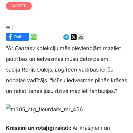
GADZETI
6
Dalīties
"Ar
Fantasy
kolekciju mēs pievienojām mazliet
jautrības un iedvesmas mūsu datorpelēm,"
sacīja Rorijs Dūlejs,
Logitech
vadības ierīču
nodaļas vadītājs. "Mūsu iedvesmas pilnās krāsas
un raksti ienes jūsu dzīvē mazliet fantāzijas."
Krāsaini un rotaļīgi raksti:
Ar krāšņiem un