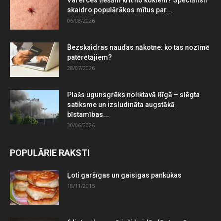
skaidro populārākos mītus par...
06/08/2026
Bezskaidras naudas nākotne: ko tas nozīmē
patērētājiem?
28/07/2026
Plašs ugunsgrēks noliktavā Rīgā – slēgta
satiksme un izsludināta augstākā
bīstamības...
30/06/2026
POPULĀRIE RAKSTI
Ļoti garšīgas un gaisīgas pankūkas
18/11/2015