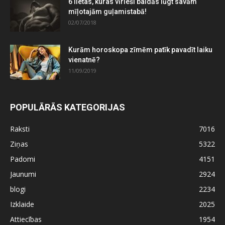
6 lietas, kuras vīrieši baidās lūgt savām
mīļotajām guļamistabā!
02/07/2018
Kurām horoskopa zīmēm patīk pavadīt laiku
vienatnē?
11/09/2019
POPULĀRĀS KATEGORIJAS
Raksti
7016
Ziņas
5322
Padomi
4151
Jaunumi
2924
blogi
2234
Izklaide
2025
Attiecības
1954