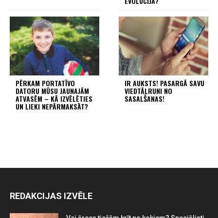
EVOLŪCIJA?
PĒRKAM PORTATĪVO
IR AUKSTS! PASARGĀ SAVU
DATORU MŪSU JAUNAJĀM
VIEDTĀLRUNI NO
ATVASĒM – KĀ IZVĒLĒTIES
SASALŠANAS!
UN LIEKI NEPĀRMAKSĀT?
REDAKCIJAS IZVĒLE
Vai ērces tiešām krīt no kokiem? Speciālisti