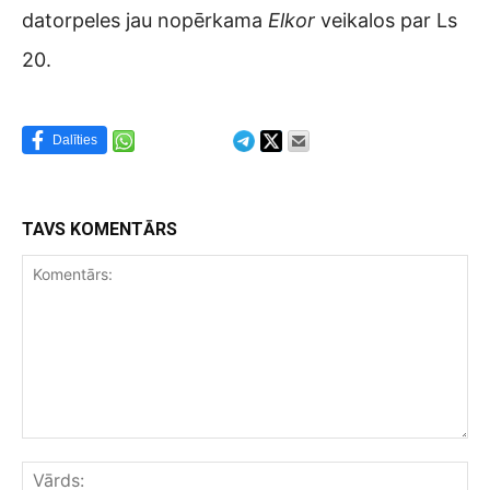
datorpeles jau nopērkama
Elkor
veikalos par Ls
20.
Dalīties
TAVS KOMENTĀRS
Komentārs:
Vār