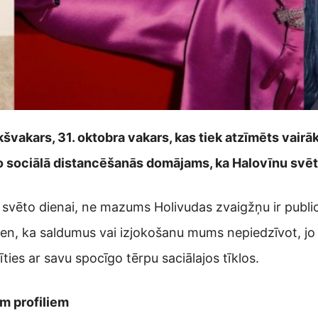
vakars, 31. oktobra vakars, kas tiek atzīmēts vairākās
ro sociālā distancēšanās domājams, ka Halovīnu svētki
 svēto dienai, ne mazums Holivudas zvaigžņu ir public
ien, ka saldumus vai izjokošanu mums nepiedzīvot, jo v
ties ar savu spocīgo tērpu saciālajos tīklos.
m profiliem