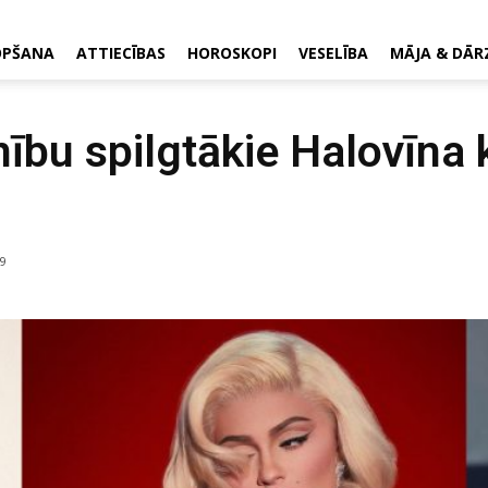
OPŠANA
ATTIECĪBAS
HOROSKOPI
VESELĪBA
MĀJA & DĀR
ību spilgtākie Halovīna
9