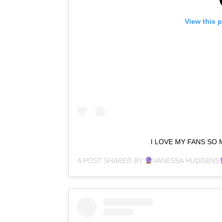
View this 
I LOVE MY FANS SO
A POST SHARED BY
VANESSA HUDGENS