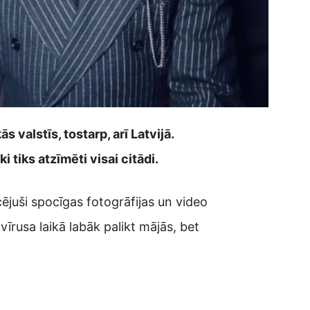
 valstīs, tostarp, arī Latvijā.
 tiks atzīmēti visai citādi.
ējuši spocīgas fotogrāfijas un video
īrusa laikā labāk palikt mājās, bet