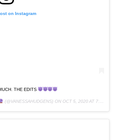
post on Instagram
 MUCH. THE EDITS
(@VANESSAHUDGENS) ON
OCT 5, 2020 AT 7:20AM PDT