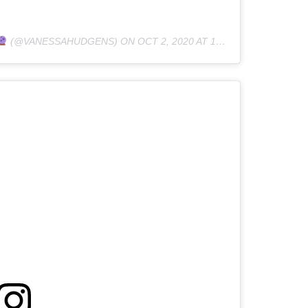
(@VANESSAHUDGENS) ON
OCT 2, 2020 AT 12:41PM PDT