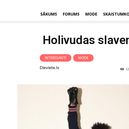
SĀKUMS
FORUMS
MODE
SKAISTUMK
Holivudas slaven
INTERESANTI
MODE
Dieviete.lv
12