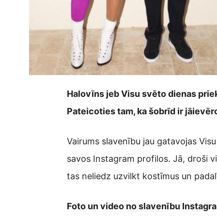
Halovīns jeb Visu svēto dienas priekš
Pateicoties tam, ka šobrīd ir jāievē
Vairums slavenību jau gatavojas Visu
savos Instagram profilos. Jā, droši v
tas neliedz uzvilkt kostīmus un padalī
Foto un video no slavenību Instagra