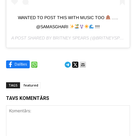
WANTED TO POST THIS WITH MUSIC TOO
…..
@SAMASGHARI
!!!!
A POST SHARED BY
BRITNEY SPEARS
(@BRITNEYSPEARS) ON
Dalīties
TAGS
featured
TAVS KOMENTĀRS