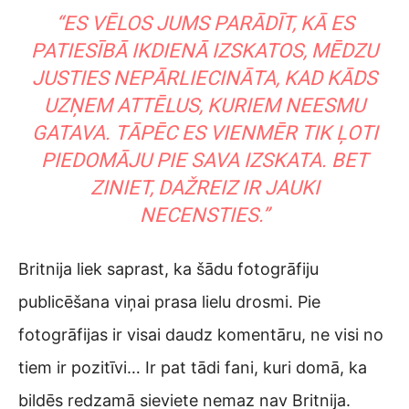
“ES VĒLOS JUMS PARĀDĪT, KĀ ES
PATIESĪBĀ IKDIENĀ IZSKATOS, MĒDZU
JUSTIES NEPĀRLIECINĀTA, KAD KĀDS
UZŅEM ATTĒLUS, KURIEM NEESMU
GATAVA. TĀPĒC ES VIENMĒR TIK ĻOTI
PIEDOMĀJU PIE SAVA IZSKATA. BET
ZINIET, DAŽREIZ IR JAUKI
NECENSTIES.”
Britnija liek saprast, ka šādu fotogrāfiju
publicēšana viņai prasa lielu drosmi. Pie
fotogrāfijas ir visai daudz komentāru, ne visi no
tiem ir pozitīvi… Ir pat tādi fani, kuri domā, ka
bildēs redzamā sieviete nemaz nav Britnija.