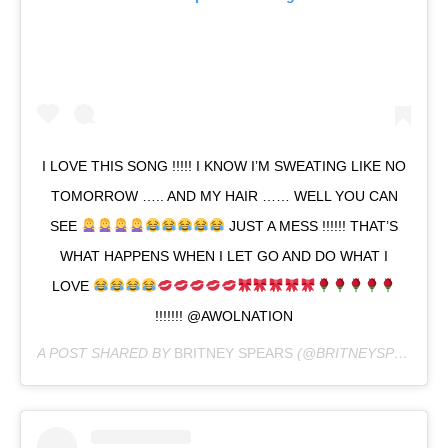
I LOVE THIS SONG !!!!! I KNOW I’M SWEATING LIKE NO
TOMORROW ….. AND MY HAIR …… WELL YOU CAN
SEE
JUST A MESS !!!!!! THAT’S
WHAT HAPPENS WHEN I LET GO AND DO WHAT I
LOVE
!!!!!!! @AWOLNATION
A POST SHARED BY
BRITNEY SPEARS
(@BRITNEYSPEARS) ON