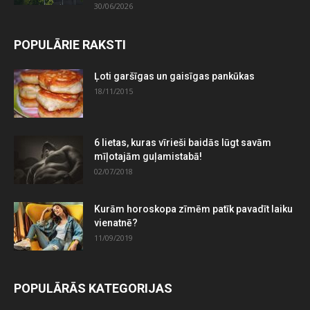
30/06/2026
POPULĀRIE RAKSTI
Ļoti garšīgas un gaisīgas pankūkas
18/11/2015
6 lietas, kuras vīrieši baidās lūgt savām
mīļotajām guļamistabā!
02/07/2018
Kurām horoskopa zīmēm patīk pavadīt laiku
vienatnē?
11/09/2019
POPULĀRĀS KATEGORIJAS