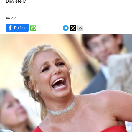
Dieviete.lv
461
Dalīties