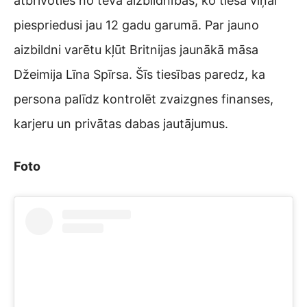
atbrīvoties no tēva aizbildnības, ko tiesa viņai
piespriedusi jau 12 gadu garumā. Par jauno
aizbildni varētu kļūt Britnijas jaunākā māsa
Džeimija Līna Spīrsa. Šīs tiesības paredz, ka
persona palīdz kontrolēt zvaizgnes finanses,
karjeru un privātas dabas jautājumus.
Foto