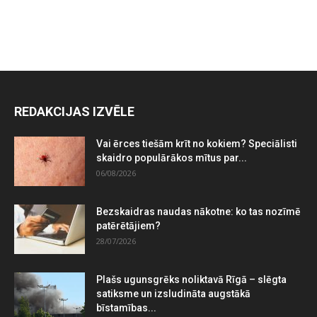
REDAKCIJAS IZVĒLE
Vai ērces tiešām krīt no kokiem? Speciālisti
skaidro populārākos mītus par...
06/08/2026
Bezskaidras naudas nākotne: ko tas nozīmē
patērētājiem?
28/07/2026
Plašs ugunsgrēks noliktavā Rīgā – slēgta
satiksme un izsludināta augstākā
bīstamības...