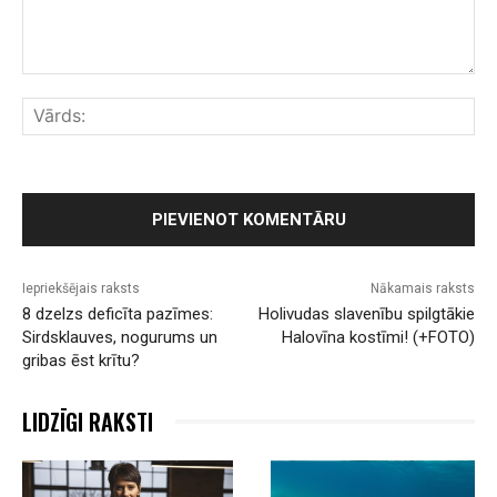
Komentārs:
Vār
Iepriekšējais raksts
Nākamais raksts
8 dzelzs deficīta pazīmes:
Holivudas slavenību spilgtākie
Sirdsklauves, nogurums un
Halovīna kostīmi! (+FOTO)
gribas ēst krītu?
LIDZĪGI RAKSTI