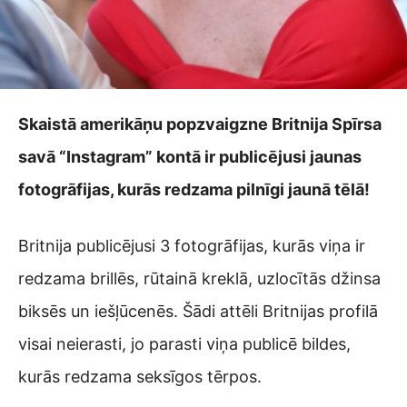
Skaistā amerikāņu popzvaigzne Britnija Spīrsa
savā “Instagram” kontā ir publicējusi jaunas
fotogrāfijas, kurās redzama pilnīgi jaunā tēlā!
Britnija publicējusi 3 fotogrāfijas, kurās viņa ir
redzama brillēs, rūtainā kreklā, uzlocītās džinsa
biksēs un iešļūcenēs. Šādi attēli Britnijas profilā
visai neierasti, jo parasti viņa publicē bildes,
kurās redzama seksīgos tērpos.