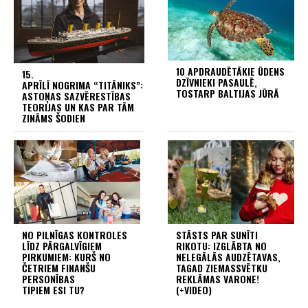
10 APDRAUDĒTĀKIE ŪDENS
15.
DZĪVNIEKI PASAULĒ,
APRĪLĪ NOGRIMA “TITĀNIKS”:
TOSTARP BALTIJAS JŪRĀ
ASTOŅAS SAZVĒRESTĪBAS
TEORIJAS UN KAS PAR TĀM
ZINĀMS ŠODIEN
NO PILNĪGAS KONTROLES
STĀSTS PAR SUNĪTI
LĪDZ PĀRGALVĪGIEM
RIKOTU: IZGLĀBTA NO
PIRKUMIEM: KURŠ NO
NELEGĀLĀS AUDZĒTAVAS,
ČETRIEM FINANŠU
TAGAD ZIEMASSVĒTKU
PERSONĪBAS
REKLĀMAS VARONE!
TIPIEM ESI TU?
(+VIDEO)