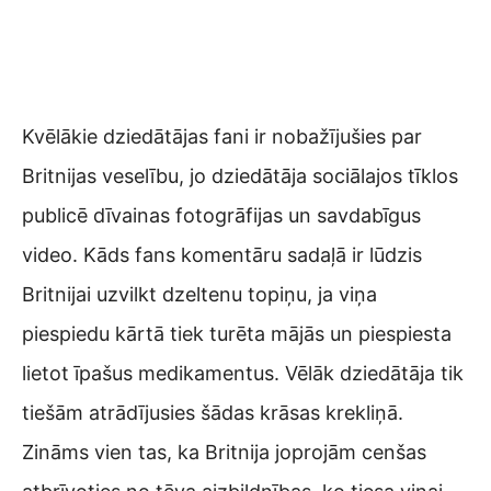
Kvēlākie dziedātājas fani ir nobažījušies par
Britnijas veselību, jo dziedātāja sociālajos tīklos
publicē dīvainas fotogrāfijas un savdabīgus
video. Kāds fans komentāru sadaļā ir lūdzis
Britnijai uzvilkt dzeltenu topiņu, ja viņa
piespiedu kārtā tiek turēta mājās un piespiesta
lietot īpašus medikamentus. Vēlāk dziedātāja tik
tiešām atrādījusies šādas krāsas krekliņā.
Zināms vien tas, ka Britnija joprojām cenšas