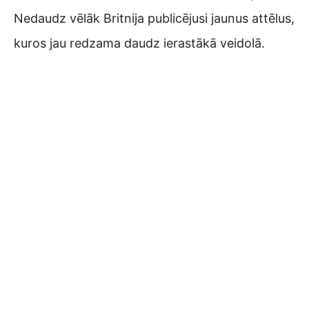
Nedaudz vēlāk Britnija publicējusi jaunus attēlus,
kuros jau redzama daudz ierastākā veidolā.