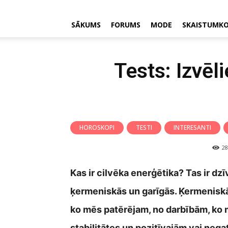
SĀKUMS
FORUMS
MODE
SKAISTUMK
Tests: Izvēli
HOROSKOPI
TESTI
INTERESANTI
28
Kas ir cilvēka enerģētika? Tas ir dz
ķermeniskās un garīgās. Ķermeniskā 
ko mēs patērējam, no darbībām, ko m
stabilitātes un pozitīvajām vai ne