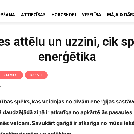
OPŠANA
ATTIECĪBAS
HOROSKOPI
VESELĪBA
MĀJA & DĀR
es attēlu un uzzini, cik s
enerģētika
IZKLAIDE
RAKSTI
4
īvības spēks, kas veidojas no divām enerģijas sastāv
daudzējādā ziņā ir atkarīga no apkārtējās pasaules, 
ēs veicam. Savukārt garīgā ir atkarīga no mūsu iek
gatīvajām domām un nolūkiem.