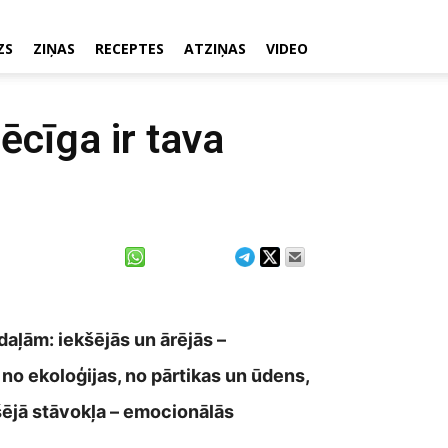
ZS
ZIŅAS
RECEPTES
ATZIŅAS
VIDEO
pēcīga ir tava
daļām: iekšējās un ārējās –
no ekoloģijas, no pārtikas un ūdens,
šējā stāvokļa – emocionālās