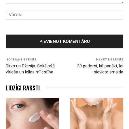
Komentārs:
Vār
Iepriekšējais raksts
Nākamais raksts
Dirks un Dženija: Šokējošā
30 padomi, kā panākt, lai
vīrieša un lelles mīlestība
sieviete smaida
LIDZĪGI RAKSTI