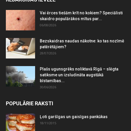
Vai ērces tiešām krīt no kokiem? Speciālisti
skaidro populārākos mītus par...
06/08/2026
Bezskaidras naudas nākotne: ko tas nozīmē
patērētājiem?
28/07/2026
Plašs ugunsgrēks noliktavā Rīgā – slēgta
satiksme un izsludināta augstākā
bīstamības...
30/06/2026
POPULĀRIE RAKSTI
Ļoti garšīgas un gaisīgas pankūkas
18/11/2015