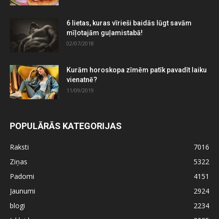
6 lietas, kuras vīrieši baidās lūgt savām
mīļotajām guļamistabā!
02/07/2018
Kurām horoskopa zīmēm patīk pavadīt laiku
vienatnē?
11/09/2019
POPULĀRĀS KATEGORIJAS
Raksti
7016
Ziņas
5322
Padomi
4151
Jaunumi
2924
blogi
2234