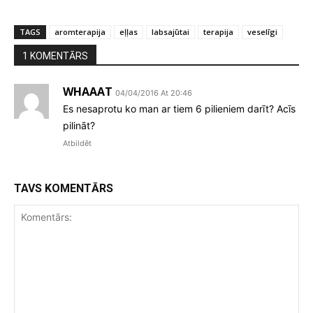
TAGS
aromterapija
eļļas
labsajūtai
terapija
veselīgi
1 KOMENTĀRS
WHAAAT
04/04/2016 At 20:46
Es nesaprotu ko man ar tiem 6 pilieniem darīt? Acīs
pilināt?
Atbildēt
TAVS KOMENTĀRS