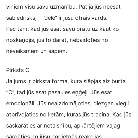
viņiem visu savu uzmanību. Pat ja jūs neesat
sabiedrisks, – ‘’dēle’’ ir jūsu otrais vārds.
Pēc tam, kad jūs esat savu prātu uz kaut ko
noskaņojis, jūs to darat, nebaidoties no
neveiksmēm un sāpēm.
Pirksts C
Ja jums ir pirksta forma, kura slēpjas aiz burta
‘’C’’, tad jūs esat pasaules eņģeļi. Jūs esat
emocionāli. Jūs neaizdomājoties, diezgan viegli
atbrīvojaties no lietām, kuras jūs tracina. Kad jūs
saskaraties ar netaisnību, apkārtējiem vajag
sargāties no jūsu nopietnās reakcijas.