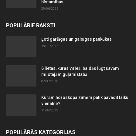
bīstamības...
30/06/2026
POPULĀRIE RAKSTI
Ļoti garšīgas un gaisīgas pankūkas
18/11/2015
6 lietas, kuras vīrieši baidās lūgt savām
mīļotajām guļamistabā!
02/07/2018
Kurām horoskopa zīmēm patīk pavadīt laiku
vienatnē?
11/09/2019
POPULĀRĀS KATEGORIJAS