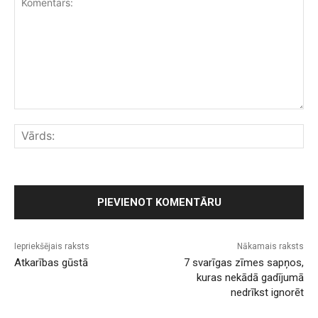
Komentārs:
Vār
Iepriekšējais raksts
Nākamais raksts
Atkarības gūstā
7 svarīgas zīmes sapņos,
kuras nekādā gadījumā
nedrīkst ignorēt