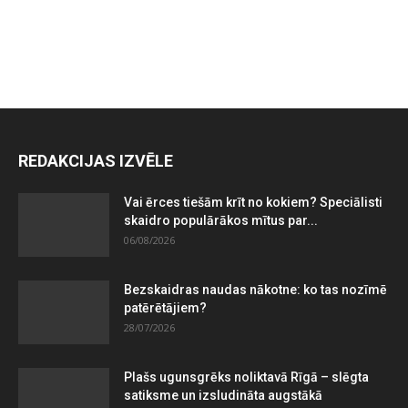
REDAKCIJAS IZVĒLE
Vai ērces tiešām krīt no kokiem? Speciālisti
skaidro populārākos mītus par...
06/08/2026
Bezskaidras naudas nākotne: ko tas nozīmē
patērētājiem?
28/07/2026
Plašs ugunsgrēks noliktavā Rīgā – slēgta
satiksme un izsludināta augstākā