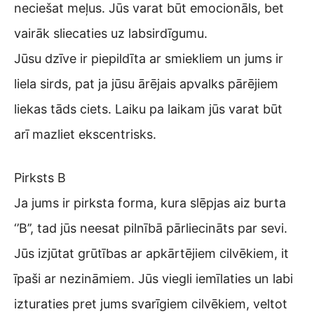
neciešat meļus. Jūs varat būt emocionāls, bet
vairāk sliecaties uz labsirdīgumu.
Jūsu dzīve ir piepildīta ar smiekliem un jums ir
liela sirds, pat ja jūsu ārējais apvalks pārējiem
liekas tāds ciets. Laiku pa laikam jūs varat būt
arī mazliet ekscentrisks.
Pirksts B
Ja jums ir pirksta forma, kura slēpjas aiz burta
‘’B’’, tad jūs neesat pilnībā pārliecināts par sevi.
Jūs izjūtat grūtības ar apkārtējiem cilvēkiem, it
īpaši ar nezināmiem. Jūs viegli iemīlaties un labi
izturaties pret jums svarīgiem cilvēkiem, veltot