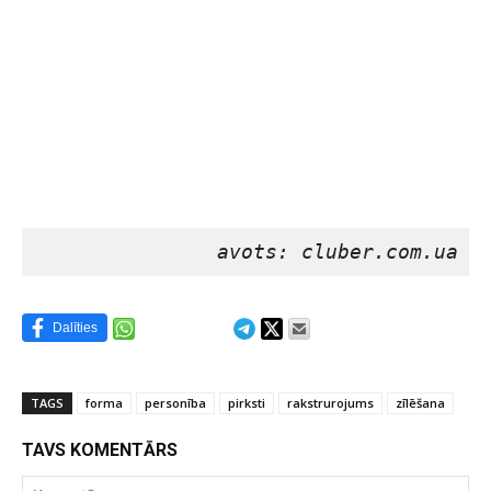
avots: cluber.com.ua
Dalīties
TAGS
forma
personība
pirksti
rakstrurojums
zīlēšana
TAVS KOMENTĀRS