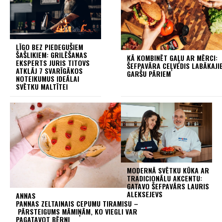
LĪGO BEZ PIEDEGUŠIEM
ŠAŠLIKIEM: GRILĒŠANAS
KĀ KOMBINĒT GAĻU AR MĒRCI:
EKSPERTS JURIS TITOVS
ŠEFPAVĀRA CEĻVEDIS LABĀKAJI
ATKLĀJ 7 SVARĪGĀKOS
GARŠU PĀRIEM
NOTEIKUMUS IDEĀLAI
SVĒTKU MALTĪTEI
MODERNĀ SVĒTKU KŪKA AR
TRADICIONĀLU AKCENTU:
GATAVO ŠEFPAVĀRS LAURIS
ALEKSEJEVS
ANNAS
PANNAS ZELTAINAIS CEPUMU TIRAMISU –
PĀRSTEIGUMS MĀMIŅĀM, KO VIEGLI VAR
PAGATAVOT BĒRNI