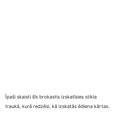
Īpaši skaisti šīs brokastis izskatīsies stikla
traukā, kurā redzēsi, kā izskatās ēdiena kārtas.