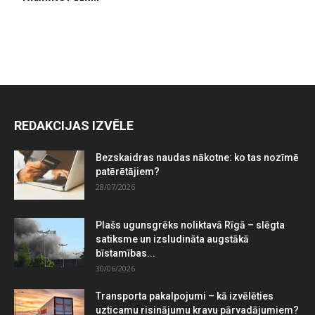
REDAKCIJAS IZVĒLE
Bezskaidras naudas nākotne: ko tas nozīmē
patērētājiem?
28/07/2026
Plašs ugunsgrēks noliktavā Rīgā – slēgta
satiksme un izsludināta augstākā
bīstamības...
30/06/2026
Transporta pakalpojumi – kā izvēlēties
uzticamu risinājumu kravu pārvadājumiem?