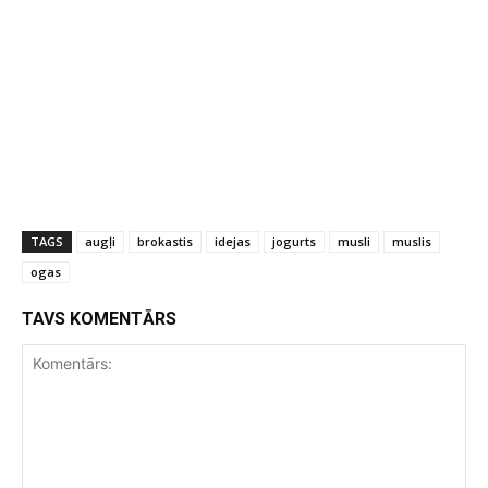
TAGS
augļi
brokastis
idejas
jogurts
musli
muslis
ogas
TAVS KOMENTĀRS