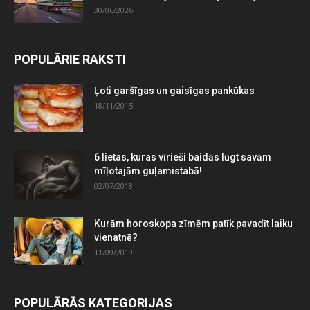
30/06/2026
POPULĀRIE RAKSTI
Ļoti garšīgas un gaisīgas pankūkas
18/11/2015
6 lietas, kuras vīrieši baidās lūgt savām
mīļotajām guļamistabā!
02/07/2018
Kurām horoskopa zīmēm patīk pavadīt laiku
vienatnē?
11/09/2019
POPULĀRĀS KATEGORIJAS