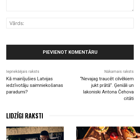
Komentārs:
Vār
Iepriekšējais raksts
Nākamais raksts
Kā mainījušies Latvijas
“Nevajag traucēt cilvēkiem
iedzīvotāju saimniekošanas
jukt prātā”. Ģeniāli un
paradumi?
lakoniski Antona Čehova
citāti
LIDZĪGI RAKSTI