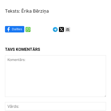
Teksts: Ērika Bērziņa
Dalīties
TAVS KOMENTĀRS
Komentārs:
Vār