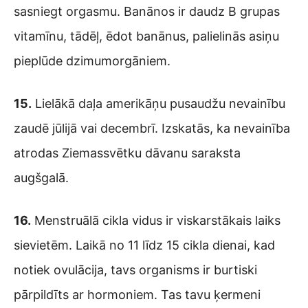
sasniegt orgasmu. Banānos ir daudz B grupas
vitamīnu, tādēļ, ēdot banānus, palielinās asiņu
pieplūde dzimumorgāniem.
15.
Lielākā daļa amerikāņu pusaudžu nevainību
zaudē jūlijā vai decembrī. Izskatās, ka nevainība
atrodas Ziemassvētku dāvanu saraksta
augšgalā.
16.
Menstruālā cikla vidus ir viskarstākais laiks
sievietēm. Laikā no 11 līdz 15 cikla dienai, kad
notiek ovulācija, tavs organisms ir burtiski
pārpildīts ar hormoniem. Tas tavu ķermeni