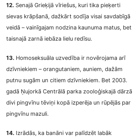
12.
Senajā Grieķijā vīriešus, kuri tika pieķerti
sievas krāpšanā, dažkārt sodīja visai savdabīgā
veidā – vainīgajam nodzina kaunuma matus, bet
taisnajā zarnā iebāza lielu redīsu.
13.
Homoseksuāla uzvedība ir novērojama arī
dzīvniekiem – orangutaniem, auniem, dažām
putnu sugām un citiem dzīvniekiem. Bet 2003.
gadā Ņujorkā Centrālā parka zooloģiskajā dārzā
divi pingvīnu tēviņi kopā izperēja un rūpējās par
pingvīnu mazuli.
14.
Izrādās, ka banāni var palīdzēt labāk