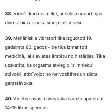
38.
Vīrieši, kuri nesmēķē, ar seksu nodarbojas
divreiz biežāk nekā smēķējoši vīrieši.
39.
Mehāniskie vibratori tika izgudroti 19.
gadsimta 80. gados – tie tika izmantoti
medicīnā, lai sievietes ārstētu no histērijas. Tika
uzskatīts, ka orgasms atvieglo "slimnieku"
stāvokli, atbrīvojot no nervozitātes un slikta
garastāvokļa.
40.
Vīrietis savas dzīves laikā saražo apmēram
14-15 litrus spermas.