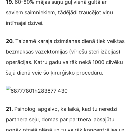
19.
60-80% mājas suņu guļ vienā gultā ar
saviem saimniekiem, tādējādi traucējot viņu
intīmajai dzīvei.
20.
Taizemē karaļa dzimšanas dienā tiek veiktas
bezmaksas vazektomijas (vīriešu sterilizācijas)
operācijas. Katru gadu vairāk nekā 1000 cilvēku
šajā dienā veic šo ķirurģisko procedūru.
21.
Psihologi apgalvo, ka laikā, kad tu neredzi
partnera seju, domas par partnera labsajūtu
nonāk otrajā plānā un tu vairāk koncentrējies uz