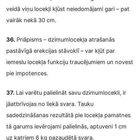
veidā viņu locekļi kļūst neiedomājami gari – pat
vairāk nekā 30 cm.
36.
Priāpisms – dzimumlocekļa atrašanās
pastāvīgā erekcijas stāvoklī – var kļūt par
iemeslu locekļa funkciju traucējumiem un novest
pie impotences.
37.
Lai varētu palielināt savu dzimumlocekli, ir
jāatbrīvojas no liekā svara. Tauku
sadedzināšanas rezultātā pie locekļa pamatnes
tā garums ievērojami palielinās, aptuveni 1 cm
uz katriem 6 kg pazaudētā svara.