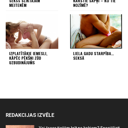
SEKSS SLIKTAJĀM
KARSTIE SAPŅI – KO TIE
MEITENĒM
NOZĪMĒ?
IZPLATĪTĀKIE IEMESLI,
LIELA GADU STARPĪBA…
KĀPĒC PĒKŠŅI ZŪD
SEKSĀ
UZBUDINĀJUMS
REDAKCIJAS IZVĒLE
Vai ērces tiešām krīt no kokiem? Speciālisti