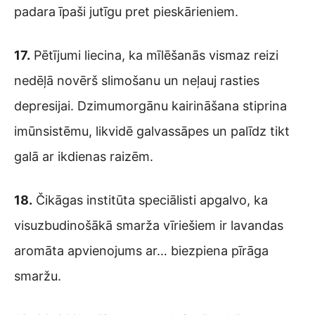
padara īpaši jutīgu pret pieskārieniem.
17.
Pētījumi liecina, ka mīlēšanās vismaz reizi
nedēļā novērš slimošanu un neļauj rasties
depresijai. Dzimumorgānu kairināšana stiprina
imūnsistēmu, likvidē galvassāpes un palīdz tikt
galā ar ikdienas raizēm.
18.
Čikāgas institūta speciālisti apgalvo, ka
visuzbudinošākā smarža vīriešiem ir lavandas
aromāta apvienojums ar… biezpiena pīrāga
smaržu.