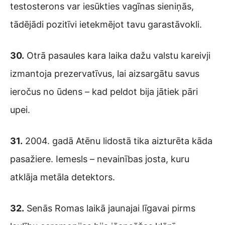
testosterons var iesūkties vagīnas sieniņās,
tādējādi pozitīvi ietekmējot tavu garastāvokli.
30.
Otrā pasaules kara laika dažu valstu kareivji
izmantoja prezervatīvus, lai aizsargātu savus
ieročus no ūdens – kad peldot bija jātiek pāri
upei.
31.
2004. gadā Atēnu lidostā tika aizturēta kāda
pasažiere. Iemesls – nevainības josta, kuru
atklāja metāla detektors.
32.
Senās Romas laikā jaunajai līgavai pirms