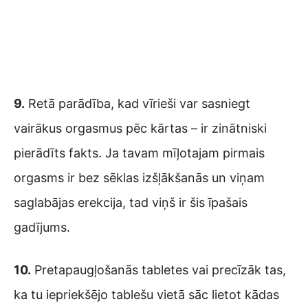
9.
Retā parādība, kad vīrieši var sasniegt
vairākus orgasmus pēc kārtas – ir zinātniski
pierādīts fakts. Ja tavam mīļotajam pirmais
orgasms ir bez sēklas izšļākšanās un viņam
saglabājas erekcija, tad viņš ir šis īpašais
gadījums.
10.
Pretapaugļošanās tabletes vai precīzāk tas,
ka tu iepriekšējo tablešu vietā sāc lietot kādas