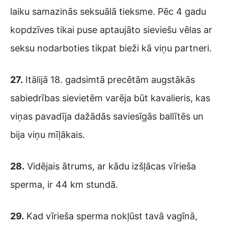
laiku samazinās seksuālā tieksme. Pēc 4 gadu
kopdzīves tikai puse aptaujāto sieviešu vēlas ar
seksu nodarboties tikpat bieži kā viņu partneri.
27.
Itālijā 18. gadsimtā precētām augstākās
sabiedrības sievietēm varēja būt kavalieris, kas
viņas pavadīja dažādās saviesīgās ballītēs un
bija viņu mīļākais.
28.
Vidējais ātrums, ar kādu izšļācas vīrieša
sperma, ir 44 km stundā.
29.
Kad vīrieša sperma nokļūst tavā vagīnā,