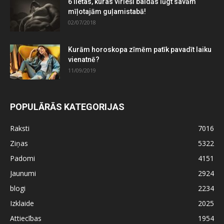
6 lietas, kuras vīrieši baidās lūgt savām
mīļotajām guļamistabā!
02/07/2018
Kurām horoskopa zīmēm patīk pavadīt laiku
vienatnē?
11/09/2019
POPULĀRĀS KATEGORIJAS
Raksti
7016
Ziņas
5322
Padomi
4151
Jaunumi
2924
blogi
2234
Izklaide
2025
Attiecības
1954