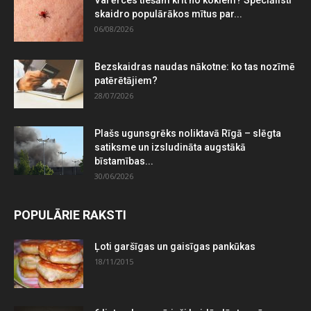
skaidro populārākos mītus par...
06/08/2026
Bezskaidras naudas nākotne: ko tas nozīmē
patērētājiem?
28/07/2026
Plašs ugunsgrēks noliktavā Rīgā – slēgta
satiksme un izsludināta augstākā
bīstamības...
30/06/2026
POPULĀRIE RAKSTI
Ļoti garšīgas un gaisīgas pankūkas
18/11/2015