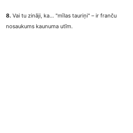
8.
Vai tu zināji, ka… "mīlas tauriņi" – ir franču
nosaukums kaunuma utīm.