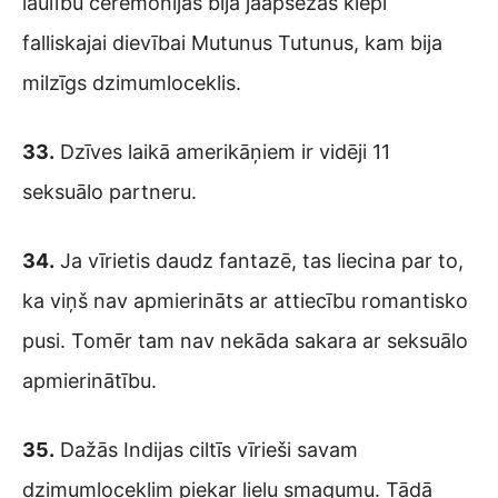
laulību ceremonijas bija jāapsēžas klēpī
falliskajai dievībai Mutunus Tutunus, kam bija
milzīgs dzimumloceklis.
33.
Dzīves laikā amerikāņiem ir vidēji 11
seksuālo partneru.
34.
Ja vīrietis daudz fantazē, tas liecina par to,
ka viņš nav apmierināts ar attiecību romantisko
pusi. Tomēr tam nav nekāda sakara ar seksuālo
apmierinātību.
35.
Dažās Indijas ciltīs vīrieši savam
dzimumloceklim piekar lielu smagumu. Tādā