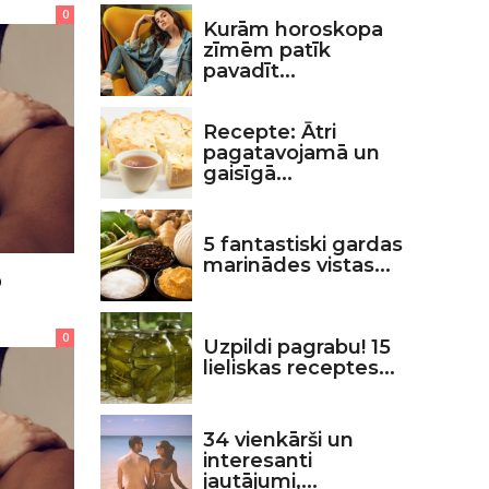
0
Kurām horoskopa
zīmēm patīk
pavadīt...
Recepte: Ātri
pagatavojamā un
gaisīgā...
5 fantastiski gardas
marinādes vistas...
o
0
Uzpildi pagrabu! 15
lieliskas receptes...
34 vienkārši un
interesanti
jautājumi,...