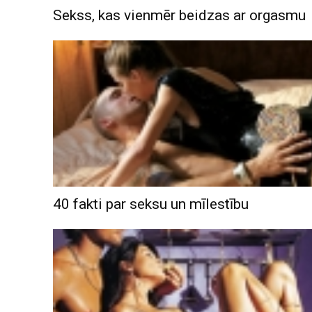
Sekss, kas vienmēr beidzas ar orgasmu
40 fakti par seksu un mīlestību