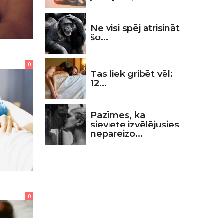
Ne visi spēj atrisināt
šo...
0
Tas liek gribēt vēl:
12...
Pazīmes, ka
sieviete izvēlējusies
nepareizo...
0