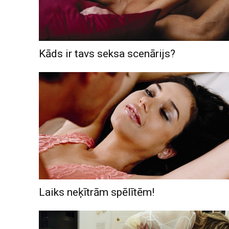
Kāds ir tavs seksa scenārijs?
Laiks neķītrām spēlītēm!