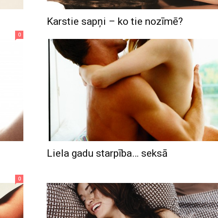
Karstie sapņi – ko tie nozīmē?
0
Liela gadu starpība… seksā
0