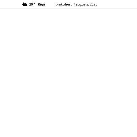
C
20
piektdien, 7 augusts, 2026
Rīga