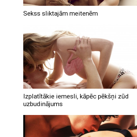
Sekss sliktajām meitenēm
Izplatītākie iemesli, kāpēc pēkšņi zūd
uzbudinājums