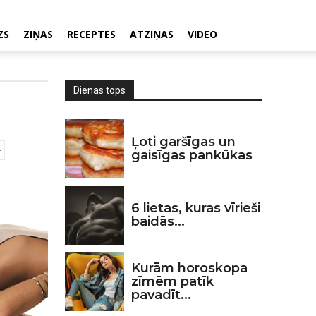
ZS
ZIŅAS
RECEPTES
ATZIŅAS
VIDEO
Dienas tops
Ļoti garšīgas un
gaisīgas pankūkas
6 lietas, kuras vīrieši
baidās...
Kurām horoskopa
zīmēm patīk
pavadīt...