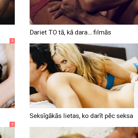
Dariet TO tā, kā dara… filmās
0
Seksīgākās lietas, ko darīt pēc seksa
0