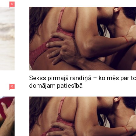
0
Sekss pirmajā randiņā – ko mēs par t
domājam patiesībā
0