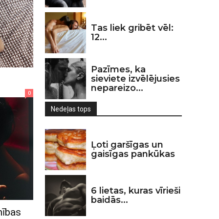
Tas liek gribēt vēl:
12...
Pazīmes, ka
sieviete izvēlējusies
nepareizo...
0
Nedeļas tops
Ļoti garšīgas un
gaisīgas pankūkas
6 lietas, kuras vīrieši
baidās...
nības