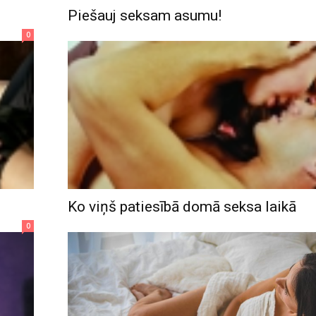
Piešauj seksam asumu!
0
Ko viņš patiesībā domā seksa laikā
0