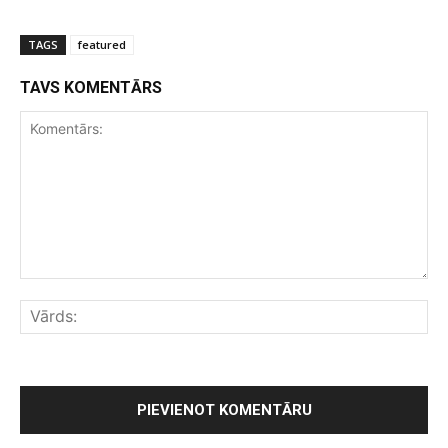
TAGS
featured
TAVS KOMENTĀRS
Komentārs:
Vār