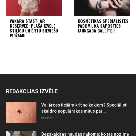
VAKARA STĀSTI AR
KOSMĒTIKAS SPECIĀLISTES
RESERVED: PLAŠA IZVĒLE
PADOMI, KĀ SAPOSTIES
STILĪGU UN ĒRTU SIEVIEŠU
JAUNGADA BALLĪTEI!
PIDŽAMU
REDAKCIJAS IZVĒLE
Vai ērces tiešām krīt no kokiem? Speciālisti
skaidro populārākos mītus par...
06/08/2026
Bezskaidras naudas nākotne: ko tas nozīmē