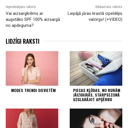
Iepriekšējais raksts
Nākamais raksts
Vai aizsargkrēms ar
Liepājā jūras krastā izpeldējis
augstāko SPF 100% aizsargā
valzirgs! (+VIDEO)
no apdeguma?
LIDZĪGI RAKSTI
MODES TRENDI SIEVIETĒM
PIECAS KĻŪDAS, NO KURĀM
JĀIZVAIRĀS, STARPSEZONĀ
UZGLABĀJOT APĢĒRBU