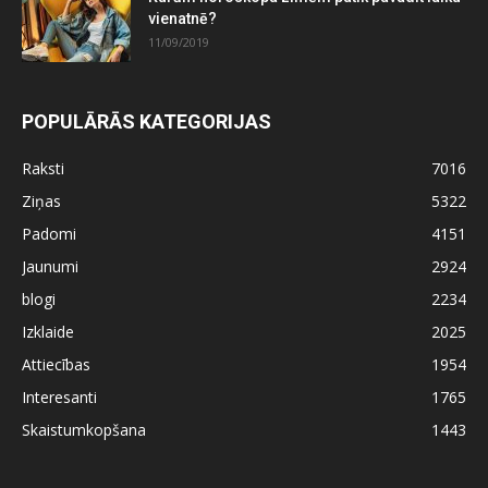
vienatnē?
11/09/2019
POPULĀRĀS KATEGORIJAS
Raksti
7016
Ziņas
5322
Padomi
4151
Jaunumi
2924
blogi
2234
Izklaide
2025
Attiecības
1954
Interesanti
1765
Skaistumkopšana
1443