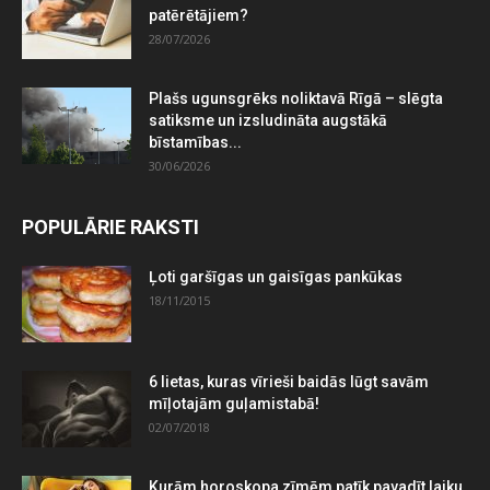
patērētājiem?
28/07/2026
Plašs ugunsgrēks noliktavā Rīgā – slēgta
satiksme un izsludināta augstākā
bīstamības...
30/06/2026
POPULĀRIE RAKSTI
Ļoti garšīgas un gaisīgas pankūkas
18/11/2015
6 lietas, kuras vīrieši baidās lūgt savām
mīļotajām guļamistabā!
02/07/2018
Kurām horoskopa zīmēm patīk pavadīt laiku