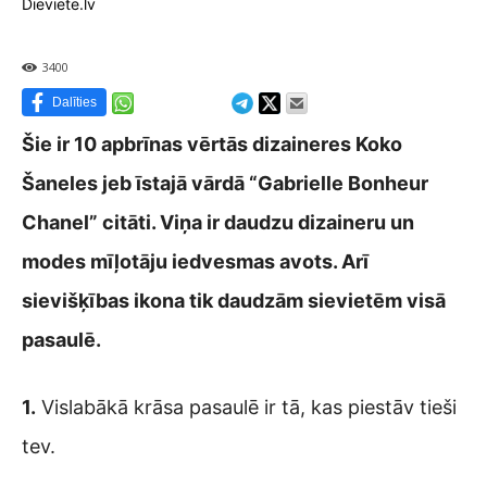
Dieviete.lv
3400
Dalīties
Šie ir 10 apbrīnas vērtās dizaineres Koko
Šaneles jeb īstajā vārdā “Gabrielle Bonheur
Chanel” citāti. Viņa ir daudzu dizaineru un
modes mīļotāju iedvesmas avots. Arī
sievišķības ikona tik daudzām sievietēm visā
pasaulē.
1.
Vislabākā krāsa pasaulē ir tā, kas piestāv tieši
tev.