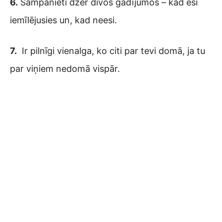
6.
Šampānieti dzer divos gadījumos – kad esi
iemīlējusies un, kad neesi.
7.
Ir pilnīgi vienalga, ko citi par tevi domā, ja tu
par viņiem nedomā vispār.