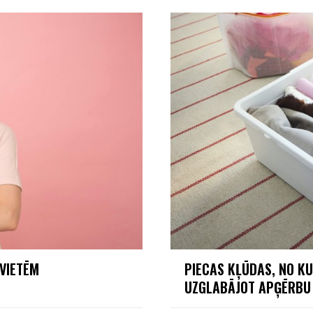
EVIETĒM
PIECAS KĻŪDAS, NO K
UZGLABĀJOT APĢĒRB