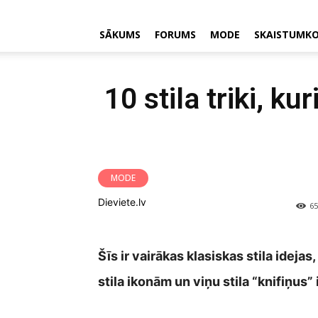
SĀKUMS
FORUMS
MODE
SKAISTUMK
10 stila triki, k
MODE
Dieviete.lv
65
Šīs ir vairākas klasiskas stila idej
stila ikonām un viņu stila “knifiņus”