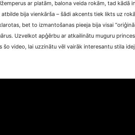
džemperus ar platām, balona veida rokām, tad kādā inte
 atbilde bija vienkārša – šādi akcents tiek likts uz rok
klarotas, bet to izmantošanas pieeja bija visai “oriģinā
ārus. Uzvelkot apģērbu ar atkailinātu muguru princes
 šo video, lai uzzinātu vēl vairāk interesantu stila ide