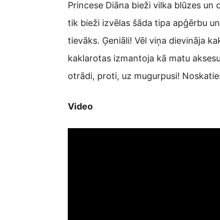
Princese Diāna bieži vilka blūzes un 
tik bieži izvēlas šāda tipa apģērbu un
tievāks. Ģeniāli! Vēl viņa dievināja ka
kaklarotas izmantoja kā matu aksesu
otrādi, proti, uz mugurpusi! Noskaties
Video