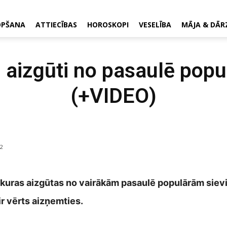
OPŠANA
ATTIECĪBAS
HOROSKOPI
VESELĪBA
MĀJA & DĀR
uri aizgūti no pasaulē po
(+VIDEO)
2
as, kuras aizgūtas no vairākām pasaulē populārām sie
 ir vērts aizņemties.