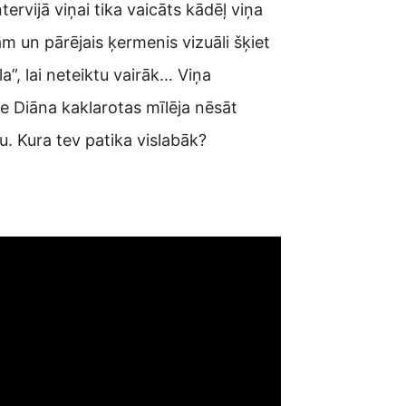
rvijā viņai tika vaicāts kādēļ viņa
ām un pārējais ķermenis vizuāli šķiet
la”, lai neteiktu vairāk… Viņa
e Diāna kaklarotas mīlēja nēsāt
ju. Kura tev patika vislabāk?