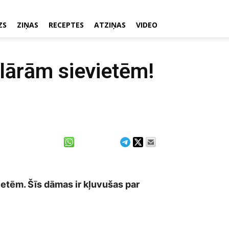
ZS
ZIŅAS
RECEPTES
ATZIŅAS
VIDEO
pulārām sievietēm!
vietēm. Šīs dāmas ir kļuvušas par