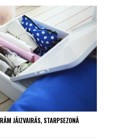
URĀM JĀIZVAIRĀS, STARPSEZONĀ
U