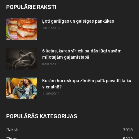
POPULĀRIE RAKSTI
Ļoti garšīgas un gaisīgas pankūkas
18/11/2015
6 lietas, kuras vīrieši baidās lūgt savām
mīļotajām guļamistabā!
02/07/2018
Kurām horoskopa zīmēm patīk pavadīt laiku
vienatnē?
11/09/2019
POPULĀRĀS KATEGORIJAS
Raksti
7016
Ziņas
5322