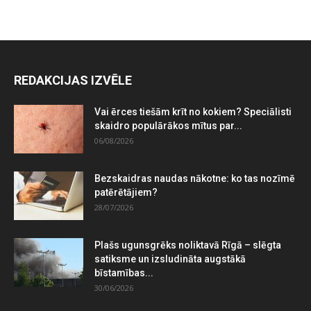
REDAKCIJAS IZVĒLE
Vai ērces tiešām krīt no kokiem? Speciālisti
skaidro populārākos mītus par...
06/08/2026
Bezskaidras naudas nākotne: ko tas nozīmē
patērētājiem?
28/07/2026
Plašs ugunsgrēks noliktavā Rīgā – slēgta
satiksme un izsludināta augstākā
bīstamības...
30/06/2026