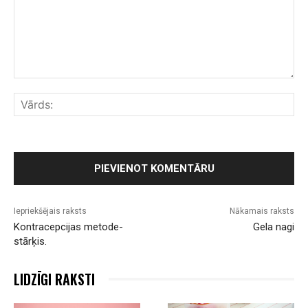
Komentārs:
Vār
Iepriekšējais raksts
Nākamais raksts
Kontracepcijas metode-
Gela nagi
stārķis.
LIDZĪGI RAKSTI