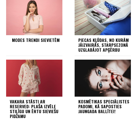
MODES TRENDI SIEVIETĒM
PIECAS KĻŪDAS, NO KURĀM
JĀIZVAIRĀS, STARPSEZONĀ
UZGLABĀJOT APĢĒRBU
VAKARA STĀSTI AR
KOSMĒTIKAS SPECIĀLISTES
RESERVED: PLAŠA IZVĒLE
PADOMI, KĀ SAPOSTIES
STILĪGU UN ĒRTU SIEVIEŠU
JAUNGADA BALLĪTEI!
PIDŽAMU