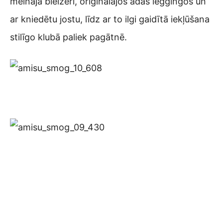
melnajā bleizerī, oriģinālajos ādas leggingos un
ar kniedētu jostu, līdz ar to ilgi gaidītā iekļūšana
stilīgo klubā paliek pagātnē.