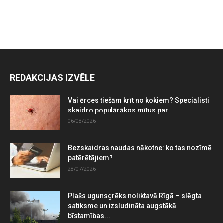
REDAKCIJAS IZVĒLE
Vai ērces tiešām krīt no kokiem? Speciālisti
skaidro populārākos mītus par...
06/08/2026
Bezskaidras naudas nākotne: ko tas nozīmē
patērētājiem?
28/07/2026
Plašs ugunsgrēks noliktavā Rīgā – slēgta
satiksme un izsludināta augstākā
bīstamības...