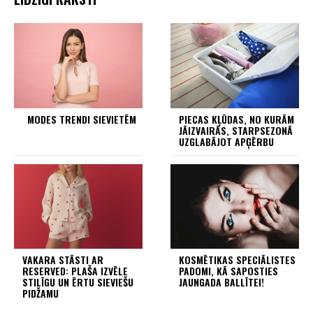
MODES TRENDI SIEVIETĒM
PIECAS KĻŪDAS, NO KURĀM
JĀIZVAIRĀS, STARPSEZONĀ
UZGLABĀJOT APĢĒRBU
VAKARA STĀSTI AR
KOSMĒTIKAS SPECIĀLISTES
RESERVED: PLAŠA IZVĒLE
PADOMI, KĀ SAPOSTIES
STILĪGU UN ĒRTU SIEVIEŠU
JAUNGADA BALLĪTEI!
PIDŽAMU