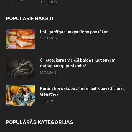
30/06/2026
POPULĀRIE RAKSTI
Ļoti garšīgas un gaisīgas pankūkas
18/11/2015
6 lietas, kuras vīrieši baidās lūgt savām
mīļotajām guļamistabā!
02/07/2018
Kurām horoskopa zīmēm patīk pavadīt laiku
vienatnē?
11/09/2019
POPULĀRĀS KATEGORIJAS