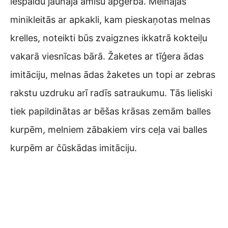
iespaidu jaunajā amisu apģērbā. Melnajās
minikleitās ar apkakli, kam pieskaņotas melnas
krelles, noteikti būs zvaigznes ikkatrā kokteiļu
vakarā viesnīcas bārā. Žaketes ar tīģera ādas
imitāciju, melnas ādas žaketes un topi ar zebras
rakstu uzdruku arī radīs satraukumu. Tās lieliski
tiek papildinātas ar bēšas krāsas zemām balles
kurpēm, melniem zābakiem virs ceļa vai balles
kurpēm ar čūskādas imitāciju.