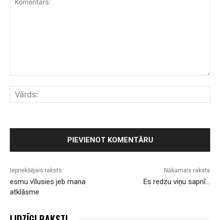
Komentārs:
Vār
Iepriekšējais raksts
Nākamais raksts
esmu vīlusies jeb mana
Es redzu viņu sapnī…
atklāsme
LIDZĪGI RAKSTI