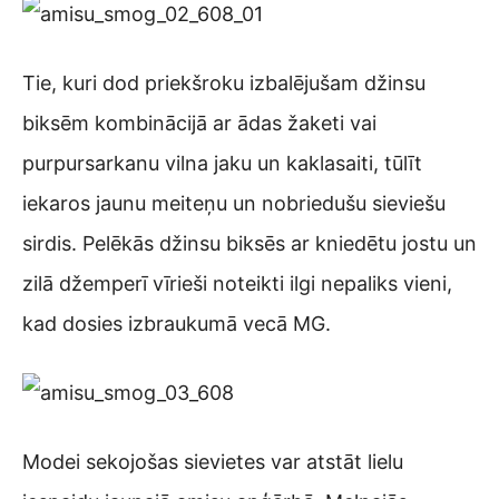
Tie, kuri dod priekšroku izbalējušam džinsu
biksēm kombinācijā ar ādas žaketi vai
purpursarkanu vilna jaku un kaklasaiti, tūlīt
iekaros jaunu meiteņu un nobriedušu sieviešu
sirdis. Pelēkās džinsu biksēs ar kniedētu jostu un
zilā džemperī vīrieši noteikti ilgi nepaliks vieni,
kad dosies izbraukumā vecā MG.
Modei sekojošas sievietes var atstāt lielu