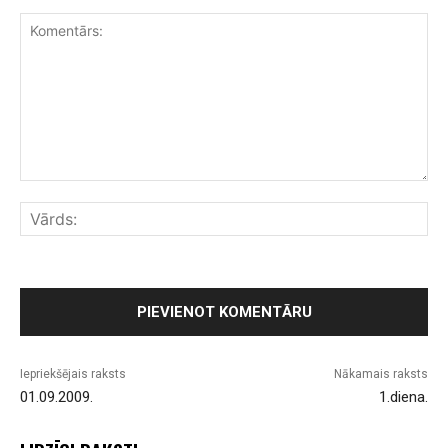
Komentārs:
Vār
Iepriekšējais raksts
Nākamais raksts
01.09.2009.
1.diena.