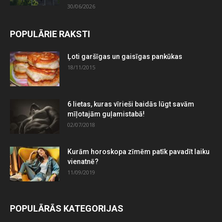
30/06/2026
POPULĀRIE RAKSTI
Ļoti garšīgas un gaisīgas pankūkas
18/11/2015
6 lietas, kuras vīrieši baidās lūgt savām
mīļotajām guļamistabā!
02/07/2018
Kurām horoskopa zīmēm patīk pavadīt laiku
vienatnē?
11/09/2019
POPULĀRĀS KATEGORIJAS