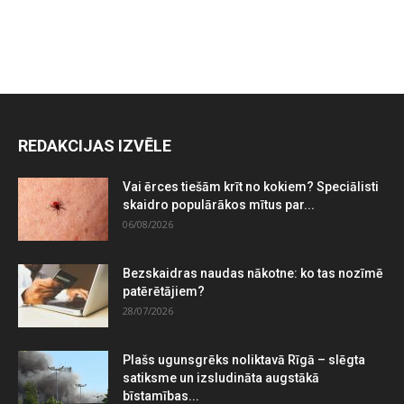
REDAKCIJAS IZVĒLE
Vai ērces tiešām krīt no kokiem? Speciālisti
skaidro populārākos mītus par...
06/08/2026
Bezskaidras naudas nākotne: ko tas nozīmē
patērētājiem?
28/07/2026
Plašs ugunsgrēks noliktavā Rīgā – slēgta
satiksme un izsludināta augstākā
bīstamības...