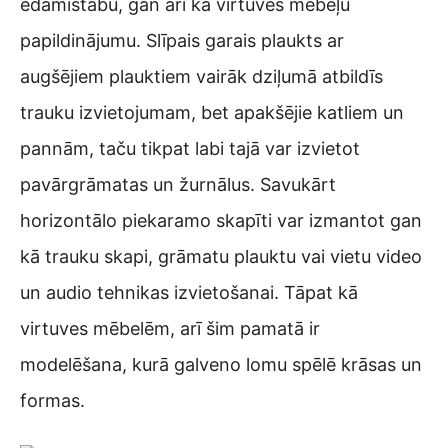
ēdamistabu, gan arī kā virtuves mēbeļu
papildinājumu. Slīpais garais plaukts ar
augšējiem plauktiem vairāk dziļumā atbildīs
trauku izvietojumam, bet apakšējie katliem un
pannām, taču tikpat labi tajā var izvietot
pavārgrāmatas un žurnālus. Savukārt
horizontālo piekaramo skapīti var izmantot gan
kā trauku skapi, grāmatu plauktu vai vietu video
un audio tehnikas izvietošanai. Tāpat kā
virtuves mēbelēm, arī šim pamatā ir
modelēšana, kurā galveno lomu spēlē krāsas un
formas.