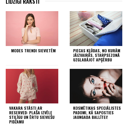
LIDZĪGI RAKSTI
MODES TRENDI SIEVIETĒM
PIECAS KĻŪDAS, NO KURĀM
JĀIZVAIRĀS, STARPSEZONĀ
UZGLABĀJOT APĢĒRBU
VAKARA STĀSTI AR
KOSMĒTIKAS SPECIĀLISTES
RESERVED: PLAŠA IZVĒLE
PADOMI, KĀ SAPOSTIES
STILĪGU UN ĒRTU SIEVIEŠU
JAUNGADA BALLĪTEI!
PIDŽAMU