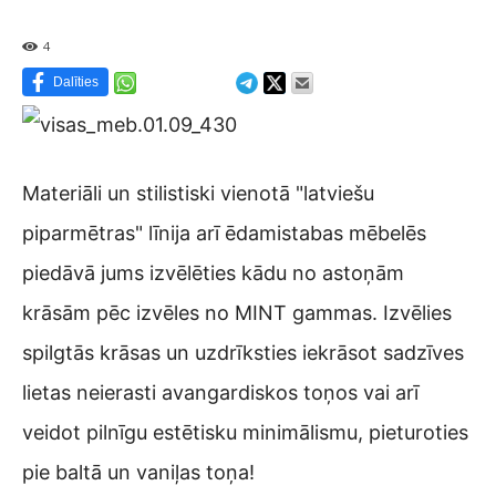
4
Dalīties
Materiāli un stilistiski vienotā "latviešu
piparmētras" līnija arī ēdamistabas mēbelēs
piedāvā jums izvēlēties kādu no astoņām
krāsām pēc izvēles no MINT gammas. Izvēlies
spilgtās krāsas un uzdrīksties iekrāsot sadzīves
lietas neierasti avangardiskos toņos vai arī
veidot pilnīgu estētisku minimālismu, pieturoties
pie baltā un vaniļas toņa!