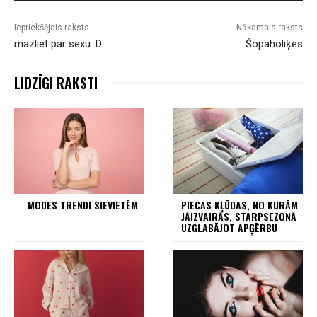
Iepriekšējais raksts
Nākamais raksts
mazliet par sexu :D
Šopaholiķes
LIDZĪGI RAKSTI
MODES TRENDI SIEVIETĒM
PIECAS KĻŪDAS, NO KURĀM
JĀIZVAIRĀS, STARPSEZONĀ
UZGLABĀJOT APĢĒRBU