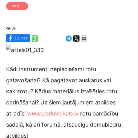
MODE
39
Dalīties
Kādi instrumenti nepieciešami rotu
gatavošanai? Kā pagatavot auskarus vai
kaklarotu? Kādus materiālus izvēlēties rotu
darināšanai? Uz šiem jautājumiem atbildes
atradīsi
www.perluveikals.lv
rotu pamācību
sadaļā, kā arī forumā, atsaucīgu domubiedru
atbildēs!