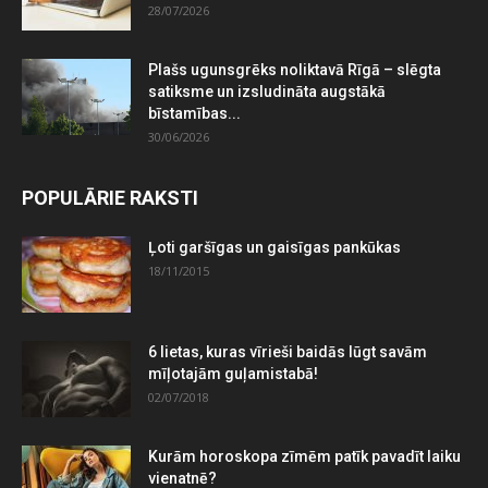
28/07/2026
Plašs ugunsgrēks noliktavā Rīgā – slēgta
satiksme un izsludināta augstākā
bīstamības...
30/06/2026
POPULĀRIE RAKSTI
Ļoti garšīgas un gaisīgas pankūkas
18/11/2015
6 lietas, kuras vīrieši baidās lūgt savām
mīļotajām guļamistabā!
02/07/2018
Kurām horoskopa zīmēm patīk pavadīt laiku
vienatnē?