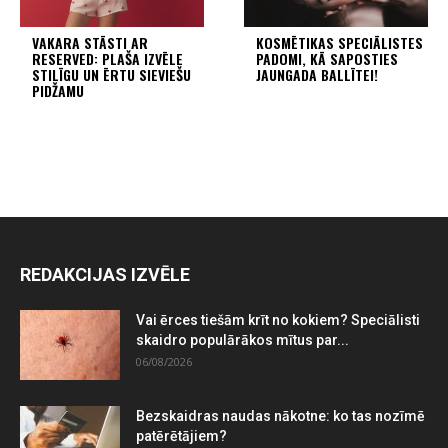
VAKARA STĀSTI AR
KOSMĒTIKAS SPECIĀLISTES
RESERVED: PLAŠA IZVĒLE
PADOMI, KĀ SAPOSTIES
STILĪGU UN ĒRTU SIEVIEŠU
JAUNGADA BALLĪTEI!
PIDŽAMU
REDAKCIJAS IZVĒLE
Vai ērces tiešām krīt no kokiem? Speciālisti
skaidro populārākos mītus par...
06/08/2026
Bezskaidras naudas nākotne: ko tas nozīmē
patērētājiem?