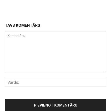
TAVS KOMENTĀRS
Komentārs:
Vār