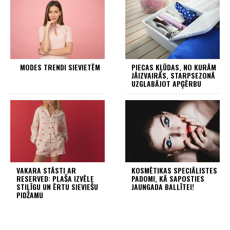
MODES TRENDI SIEVIETĒM
PIECAS KĻŪDAS, NO KURĀM
JĀIZVAIRĀS, STARPSEZONĀ
UZGLABĀJOT APĢĒRBU
VAKARA STĀSTI AR
KOSMĒTIKAS SPECIĀLISTES
RESERVED: PLAŠA IZVĒLE
PADOMI, KĀ SAPOSTIES
STILĪGU UN ĒRTU SIEVIEŠU
JAUNGADA BALLĪTEI!
PIDŽAMU