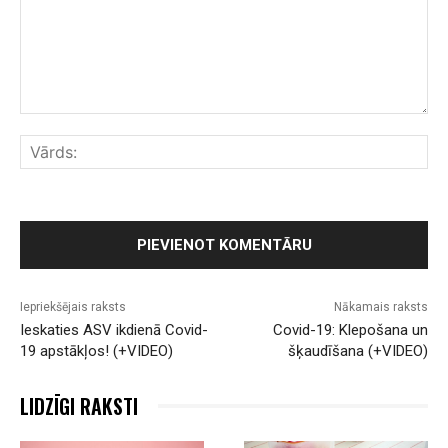
Komentārs:
Vār
Iepriekšējais raksts
Nākamais raksts
Ieskaties ASV ikdienā Covid-
Covid-19: Klepošana un
19 apstākļos! (+VIDEO)
šķaudīšana (+VIDEO)
LIDZĪGI RAKSTI