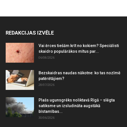
REDAKCIJAS IZVĒLE
Vai ērces tiešām krīt no kokiem? Speciālisti
skaidro populārākos mītus par...
06/08/2026
Bezskaidras naudas nākotne: ko tas nozīmē
patērētājiem?
28/07/2026
Plašs ugunsgrēks noliktavā Rīgā – slēgta
satiksme un izsludināta augstākā
bīstamības...
30/06/2026