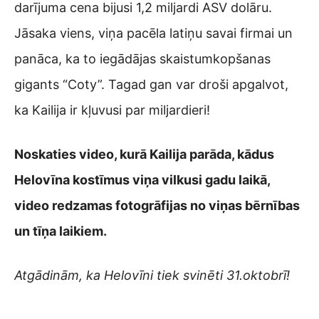
darījuma cena bijusi 1,2 miljardi ASV dolāru.
Jāsaka viens, viņa pacēla latiņu savai firmai un
panāca, ka to iegādājas skaistumkopšanas
gigants “Coty”. Tagad gan var droši apgalvot,
ka Kailija ir kļuvusi par miljardieri!
Noskaties video, kurā Kailija parāda, kādus
Helovīna kostīmus viņa vilkusi gadu laikā,
video redzamas fotogrāfijas no viņas bērnības
un tīņa laikiem.
Atgādinām, ka Helovīni tiek svinēti 31.oktobrī!