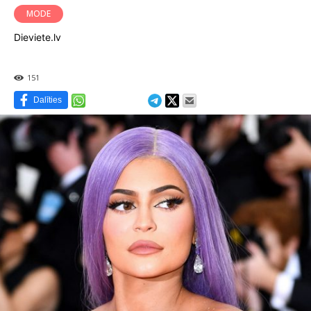
MODE
Dieviete.lv
151
Dalīties