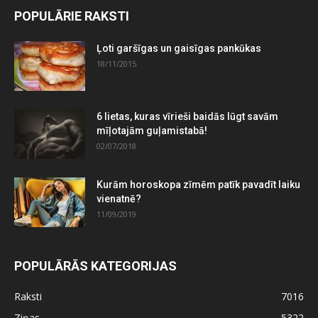
POPULĀRIE RAKSTI
Ļoti garšīgas un gaisīgas pankūkas
18/11/2015
6 lietas, kuras vīrieši baidās lūgt savām
mīļotajām guļamistabā!
02/07/2018
Kurām horoskopa zīmēm patīk pavadīt laiku
vienatnē?
11/09/2019
POPULĀRĀS KATEGORIJAS
Raksti
7016
Ziņas
5322