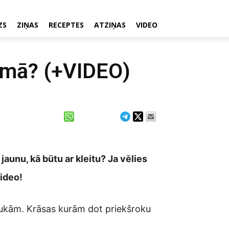
ZS
ZIŅAS
RECEPTES
ATZIŅAS
VIDEO
iemā? (+VIDEO)
 jaunu, kā būtu ar kleitu? Ja vēlies
video!
rukām. Krāsas kurām dot priekšroku