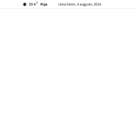
C
23.4
ceturtdien, 6 augusts, 2026
Rīga