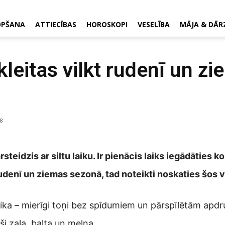
OPŠANA
ATTIECĪBAS
HOROSKOPI
VESELĪBA
MĀJA & DĀR
leitas vilkt rudenī un z
8
teidzis ar siltu laiku. Ir pienācis laiks iegādāties ko
rudenī un ziemas sezonā, tad noteikti noskaties šos 
ika – mierīgi toņi bez spīdumiem un pārspīlētām apd
ši zaļa, balta un melna.