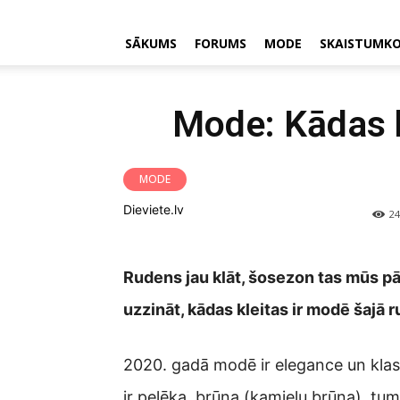
SĀKUMS
FORUMS
MODE
SKAISTUMK
Mode: Kādas k
MODE
Dieviete.lv
24
Rudens jau klāt, šosezon tas mūs pārs
uzzināt, kādas kleitas ir modē šajā 
2020. gadā modē ir elegance un klas
ir pelēka, brūna (kamieļu brūna), tum