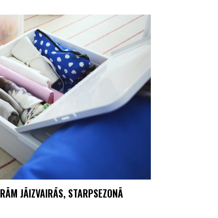
URĀM JĀIZVAIRĀS, STARPSEZONĀ
U