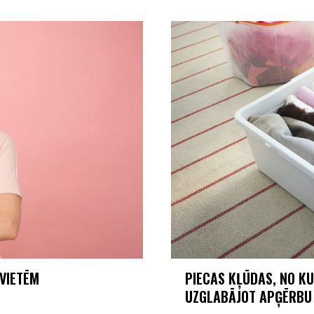
EVIETĒM
PIECAS KĻŪDAS, NO K
UZGLABĀJOT APĢĒRB