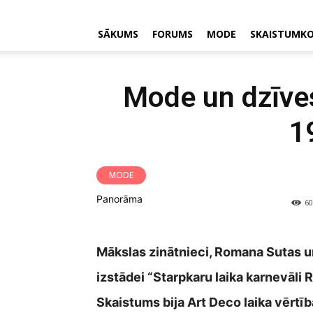
SĀKUMS
FORUMS
MODE
SKAISTUMK
Mode un dzīves
1
MODE
Panorāma
60
Mākslas zinātnieci, Romana Sutas u
izstādei “Starpkaru laika karnevāli 
Skaistums bija Art Deco laika vērtīb