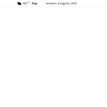
C
16.1
sestdien, 8 augusts, 2026
Rīga