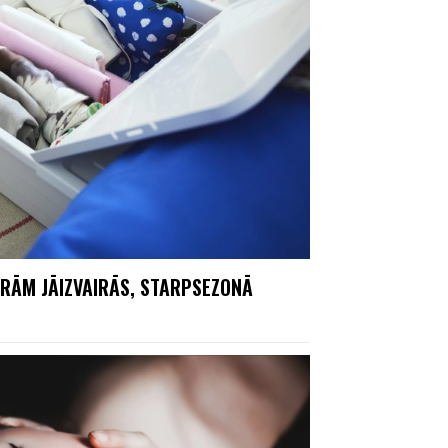
URĀM JĀIZVAIRĀS, STARPSEZONĀ
U